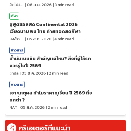
จิตไม่ว่าง
|
06 ส.ค. 2026
|
3
min read
กีฬา
ดูฟุตซอลสด Continental 2026
เวียดนาม พบ ไทย ถ่ายทอดสดกีฬา
หงส์ดรุณ
|
05 ส.ค. 2026
|
4
min read
ข่าวสาร
น้ำมันเบนซิน สำคัญแค่ไหน? สิ่งที่ผู้ใช้รถ
ควรรู้ในปี 2569
linda
|
05 ส.ค. 2026
|
2
min read
ข่าวสาร
เจาะเหตุผล ทำไมราคาทุเรียน ปี 2569 ถึง
ตกต่ำ ?
NAT
|
05 ส.ค. 2026
|
2
min read
ครีเอเตอร์ที่แนะนำ