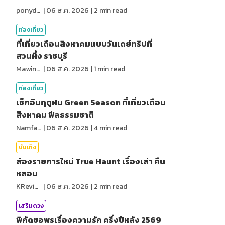
ponydiary
|
06 ส.ค. 2026
|
2
min read
ท่องเที่ยว
ที่เที่ยวเดือนสิงหาคมแบบวันเดย์ทริปที่
สวนผึ้ง ราชบุรี
MawinMatravel
|
06 ส.ค. 2026
|
1
min read
ท่องเที่ยว
เช็กอินฤดูฝน Green Season ที่เที่ยวเดือน
สิงหาคม ฟีลธรรมชาติ
NamfahPhupha
|
06 ส.ค. 2026
|
4
min read
บันเทิง
ส่องรายการใหม่ True Haunt เรื่องเล่า คืน
หลอน
KReview
|
06 ส.ค. 2026
|
2
min read
เสริมดวง
พิกัดขอพรเรื่องความรัก ครึ่งปีหลัง 2569