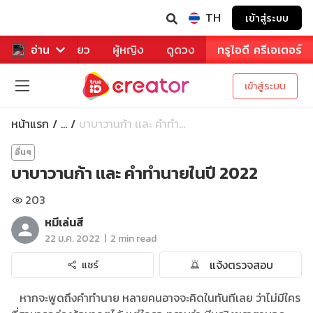
TH
เข้าสู่ระบบ
าหาร
อ่าน
ท่องเที่ยว
ผู้หญิง
ดูดวง
ทรูไอดี ครีเอเตอร์
เข้าสู่ระบบ
หน้าแรก
บาบาวานก้า เเละ คำทำ...
...
อื่นๆ
บาบาวานก้า เเละ คำทำนายในปี 2022
203
หมีเล่นสี
|
22 ม.ค. 2022
2 min read
แจ้งตรวจสอบ
แชร์
หากจะพูดถึงคำทำนาย หลายคนอาจจะคิดในทันทีเลย ว่าไม่มีใคร