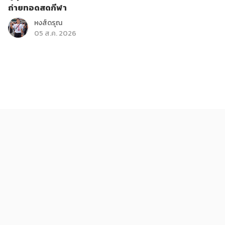
ถ่ายทอดสดกีฬา
หงส์ดรุณ
05 ส.ค. 2026
ท่องเที่ยว
รวมพลคนรักหนังสือ ขอนแก่นบุ๊คแฟร์ครั้งที่ 2 เซ็นทรัล
ขอนแก่น
345Pink