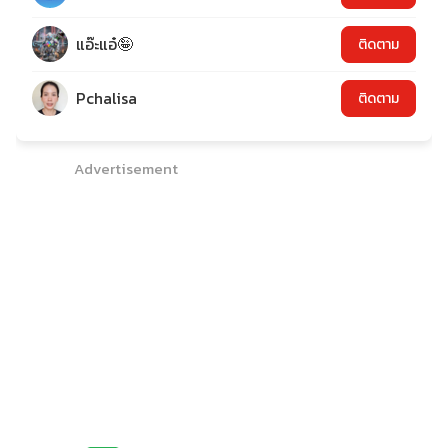
แอ๊ะแอ๋🤪
ติดตาม
Pchalisa
ติดตาม
Advertisement