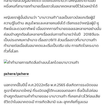
ที่สามารถล่วงรู้อนาคตได้ เเต่ใครจะทราบว่า มีหญิงชราตาบอด
หนึ่งคนที่สามารถทำนายเรื่องราวในอนาคตหลายปีไว้ล่วงหน้าได้
หญิงชราผู้นั้นมีนามว่า "บาบาวานก้า"เธอเป็นชาวบัลเเกเรียผู้มี
ความรู้ในด้าน สมุนไพรเเละหลายคนยังได้ เรียกเธอว่าหญิงผู้มี หู
ทิพย์เเละดวงตาทิพย์ เนื่องจากการทำนายของเธอหลายๆอย่างนั้น
ค่อนข้างถูกต้องในหลายๆเรื่องเช่นการทำนายว่าในปี 2018จีนจะ
เป็นประเทศมหาอำนาจ เรื่องราว9/11 ส่วนเรื่องราวที่บาบาวานก้า
ทำนายต่อเนื่องในอนาคตเเละเริ่มเป็นจริง เช่น การเกิดโรคระบาด
ทั่วทั้งโลก
pxhere/pxhere
นอกจากนี้ในปีนี้ ค.ศ.2022หรือ พ.ศ.2565 ยังเกิดการระเบิดของ
ภูเขาไฟขนาดใหญ่ ที่ระเบิดอยู่ใต้ทะเลของตองกา ซึ่งเป็นไปค่อน
ข้างถูกต้องตามคำทำนายของ บาบาวานก้า ที่เคยกล่าวไว้ก่อนเสีย
ชีวิตว่าในอนาคตจะมี การเกิดสินามิ เเละ อุทกภัยที่รุนเเรง