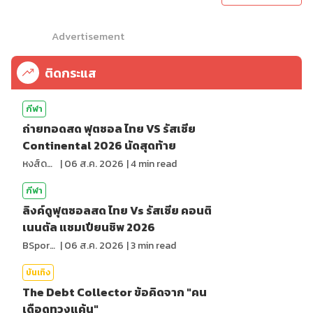
Advertisement
ติดกระแส
กีฬา
ถ่ายทอดสด ฟุตซอล ไทย VS รัสเซีย
Continental 2026 นัดสุดท้าย
หงส์ดรุณ
|
06 ส.ค. 2026
|
4
min read
กีฬา
ลิงค์ดูฟุตซอลสด ไทย Vs รัสเซีย คอนติ
เนนตัล แชมเปียนชิพ 2026
BSports8
|
06 ส.ค. 2026
|
3
min read
บันเทิง
The Debt Collector ข้อคิดจาก "คน
เดือดทวงแค้น"