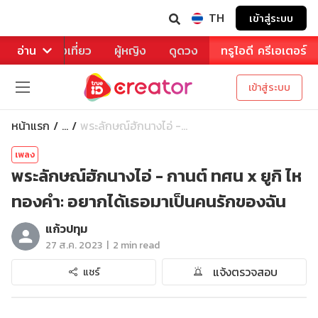
TH
เข้าสู่ระบบ
าหาร
อ่าน
ท่องเที่ยว
ผู้หญิง
ดูดวง
ทรูไอดี ครีเอเตอร์
เข้าสู่ระบบ
หน้าแรก
พระลักษณ์ฮักนางไอ่ -...
...
เพลง
พระลักษณ์ฮักนางไอ่ - กานต์ ทศน x ยูกิ ไห
ทองคำ: อยากได้เธอมาเป็นคนรักของฉัน
แก้วปทุม
|
27 ส.ค. 2023
2 min read
แจ้งตรวจสอบ
แชร์