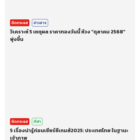
ติดกระแส
ข่าวสาร
วิเคราะห์ 5 เหตุผล ราคาทองวันนี้ ห้วง "ตุลาคม 2568"
พุ่งขึ้น
ติดกระแส
กีฬา
5 เรื่องน่ารู้ก่อนเชียร์ซีเกมส์2025: ประเทศไทย ในฐานะ
เจ้าภาพ