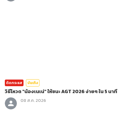
ติดกระแส
บันเทิง
วิธีโหวต "น้องเนเน่" ให้ชนะ AGT 2026 ง่ายๆ ใน 5 นาที
08 ส.ค. 2026