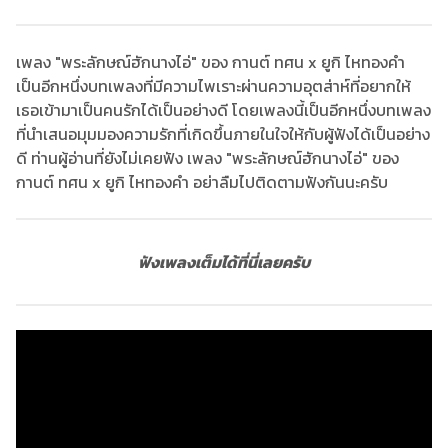
เพลง "พระลักษณ์ฮักนางไอ่" ของ กานต์ ทศน x ยูกิ ไหทองคำ
เป็นอีกหนึ่งบทเพลงที่มีความไพเราะผ่านความอุตส่าห์ที่อยากให้
เธอเข้ามาเป็นคนรักได้เป็นอย่างดี โดยเพลงนี้เป็นอีกหนึ่งบทเพลง
ที่นำเสนอมุมมองความรักที่เกิดขึ้นภายในใจให้กับผู้ฟังได้เป็นอย่าง
ดี ท่านผู้อ่านที่ยังไม่เคยฟัง เพลง "พระลักษณ์ฮักนางไอ่" ของ
กานต์ ทศน x ยูกิ ไหทองคำ อย่าลืมไปติดตามฟังกันนะครับ
ฟังเพลงเต็มได้ที่นี่เลยครับ