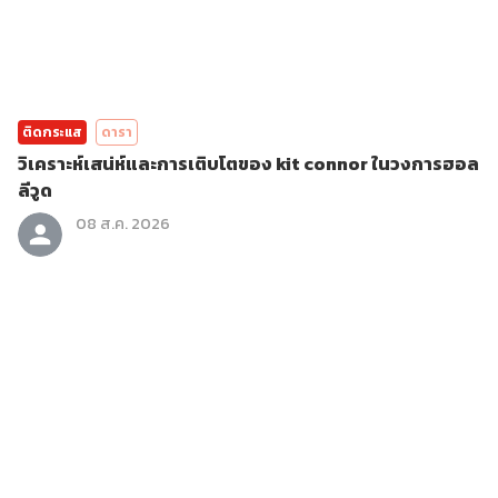
ติดกระแส
ดารา
วิเคราะห์เสน่ห์และการเติบโตของ kit connor ในวงการฮอล
ลีวูด
08 ส.ค. 2026