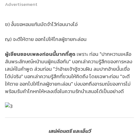
Advertisement
ช) งั้นขอหอมแก้มมัดจำไว้ก่อนนางไอ่
ญ) จะตีให้ตาย ออกไปให้ไกลผู้ชายกะล่อน
ผู้เขียนชอบเพลงท่อนนี้มากที่สุด
เพราะ ท่อน "ปากหวานเหลือ
ล้นพระลักษณ์หน้ามนผู้คนลือกัน" บอกเล่าความรู้สึกของการหลง
เสน่ห์ในคำพูด ส่วนท่อน "ว่าอ้ายเจ้าชู้ชวนฝัน ลมปากอ้ายนั้นเชื่อ
ได้บ่จริง" บอกเล่าความรู้สึกที่ชวนให้คิดถึง โดยเฉพาะท่อน "จะตี
ให้ตาย ออกไปให้ไกลผู้ชายกะล่อน" บ่งบอกถึงอารมณ์ของการไม่
พร้อมรับคำโกหกให้หลงเชื่อในความรักนำเสนอได้เป็นอย่างดี
เสน่ห์ดนตรี และเอ็มวี