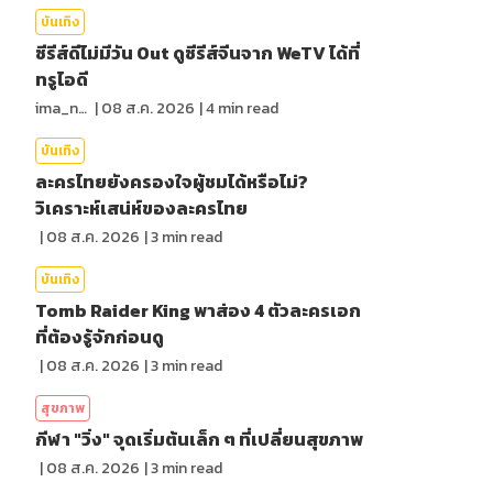
บันเทิง
ซีรีส์ดีไม่มีวัน Out ดูซีรีส์จีนจาก WeTV ได้ที่
ทรูไอดี
ima_nan
|
08 ส.ค. 2026
|
4
min read
บันเทิง
ละครไทยยังครองใจผู้ชมได้หรือไม่?
วิเคราะห์เสน่ห์ของละครไทย
|
08 ส.ค. 2026
|
3
min read
บันเทิง
Tomb Raider King พาส่อง 4 ตัวละครเอก
ที่ต้องรู้จักก่อนดู
|
08 ส.ค. 2026
|
3
min read
สุขภาพ
กีฬา "วิ่ง" จุดเริ่มต้นเล็ก ๆ ที่เปลี่ยนสุขภาพ
|
08 ส.ค. 2026
|
3
min read