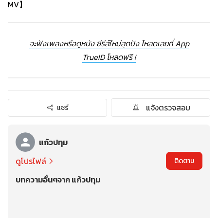
MV】
จะฟังเพลงหรือดูหนัง ซีรีส์ใหม่สุดปัง โหลดเลยที่ App
TrueID โหลดฟรี !
แจ้งตรวจสอบ
แชร์
แก้วปทุม
ดูโปรไฟล์
ติดตาม
บทความอื่นๆจาก แก้วปทุม