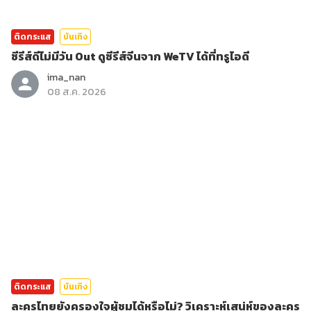
ติดกระแส
บันเทิง
ซีรีส์ดีไม่มีวัน Out ดูซีรีส์จีนจาก WeTV ได้ที่ทรูไอดี
ima_nan
08 ส.ค. 2026
ติดกระแส
บันเทิง
ละครไทยยังครองใจผู้ชมได้หรือไม่? วิเคราะห์เสน่ห์ของละคร