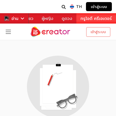
TH
เข้าสู่ระบบ
าหาร
อ่าน
ท่องเที่ยว
ผู้หญิง
ดูดวง
ทรูไอดี ครีเอเตอร์
เข้าสู่ระบบ