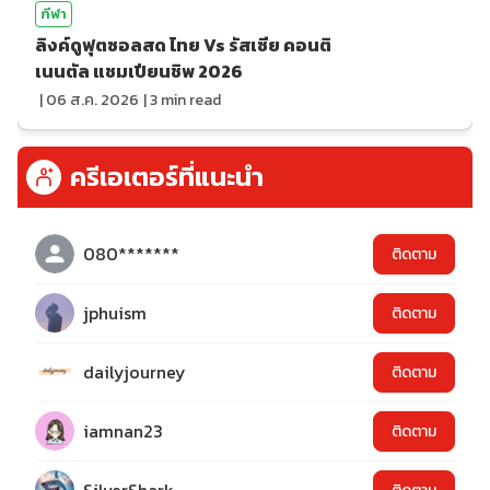
กีฬา
ลิงค์ดูฟุตซอลสด ไทย Vs รัสเซีย คอนติ
เนนตัล แชมเปียนชิพ 2026
|
06 ส.ค. 2026
|
3
min read
ครีเอเตอร์ที่แนะนำ
080*******
ติดตาม
jphuism
ติดตาม
dailyjourney
ติดตาม
iamnan23
ติดตาม