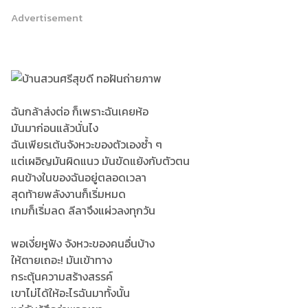
Advertisement
ฉันกล้าส่งต่อ ก็เพราะฉันเคยห้อ
มันมาก่อนแล้วนั่นไง
ฉันเพียรเต้นจังหวะของตัวเองซ้ำ ๆ
แต่เผอิญมันผิดแนว มันขัดแย้งกับตัวตน
คนข้างในของฉันอยู่ตลอดเวลา
สุดท้ายพลังงานก็เริ่มหมด
เกมก็เริ่มลด ลีลาจึงแผ่วลงทุกวัน
พอเงี่ยหูฟัง จังหวะของคนอื่นบ้าง
ให้ตายเถอะ! มันเข้าทาง
กระตุ้นความสร้างสรรค์
เขาไม่ได้ให้อะไรฉันมาทั้งนั้น