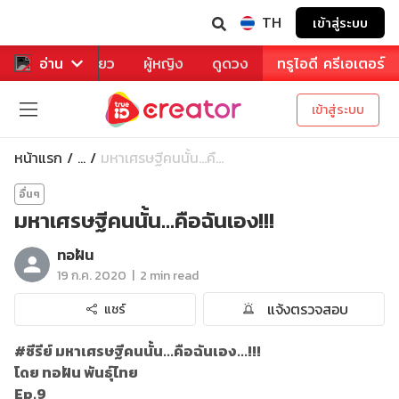
TH
เข้าสู่ระบบ
าหาร
อ่าน
ท่องเที่ยว
ผู้หญิง
ดูดวง
ทรูไอดี ครีเอเตอร์
เข้าสู่ระบบ
หน้าแรก
มหาเศรษฐีคนนั้น...คื...
...
อื่นๆ
มหาเศรษฐีคนนั้น...คือฉันเอง!!!
ทอฝัน
|
19 ก.ค. 2020
2 min read
แจ้งตรวจสอบ
แชร์
#ซีรีย์ มหาเศรษฐีคนนั้น...คือฉันเอง...!!!
โดย ทอฝัน พันธุ์ไทย
Ep.9