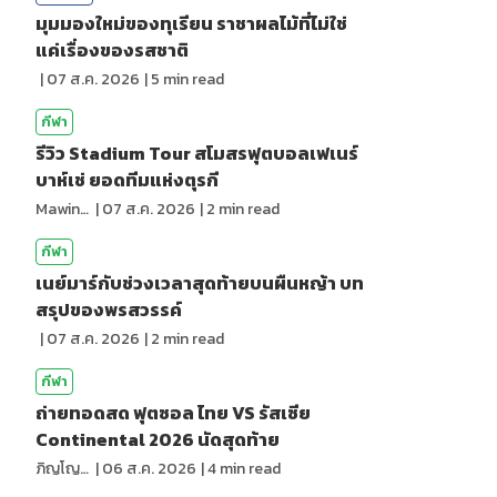
มุมมองใหม่ของทุเรียน ราชาผลไม้ที่ไม่ใช่
แค่เรื่องของรสชาติ
|
07 ส.ค. 2026
|
5
min read
กีฬา
รีวิว Stadium Tour สโมสรฟุตบอลเฟเนร์
บาห์เช่ ยอดทีมแห่งตุรกี
Mawin. Pongsuttiyakorn
|
07 ส.ค. 2026
|
2
min read
กีฬา
เนย์มาร์กับช่วงเวลาสุดท้ายบนผืนหญ้า บท
สรุปของพรสวรรค์
|
07 ส.ค. 2026
|
2
min read
กีฬา
ถ่ายทอดสด ฟุตซอล ไทย VS รัสเซีย
Continental 2026 นัดสุดท้าย
ภิญโญ ส่องแสง
|
06 ส.ค. 2026
|
4
min read