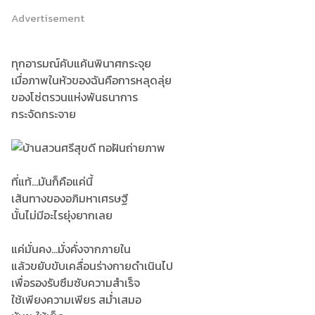
Advertisement
ทุกอารมณ์คับแค้นพินาศกระจุย
เมื่อภาพในหัวของฉันคือการหลุดลุ่ย
ของโซ่ตรวนแห่งพันธนาการ
กระจัดกระจาย
ที่แท้...มันก็คือแค่นี้
เส้นทางของอภิมหาเศรษฐี
นั้นไม่มีอะไรยุ่งยากเลย
แค่มั่นคง...มั่งคั่งจากภายใน
แล้วขยับขับเคลื่อนร่างกายดำเนินไป
เพื่อรองรับซึมซับความสำเร็จ
ใช้เพียงความเพียร สม่ำเสมอ