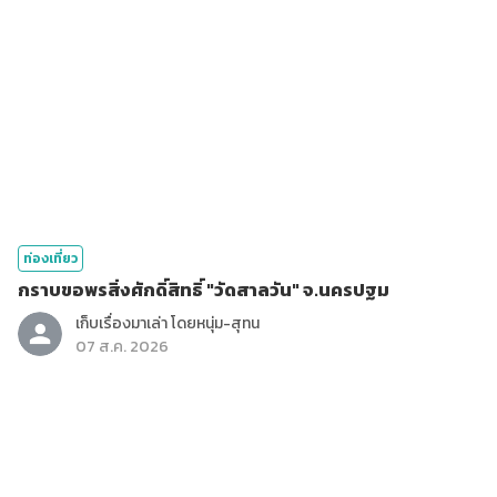
ท่องเที่ยว
กราบขอพรสิ่งศักดิ์สิทธิ์ "วัดสาลวัน" จ.นครปฐม
เก็บเรื่องมาเล่า โดยหนุ่ม-สุทน
07 ส.ค. 2026