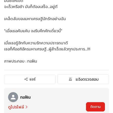
มันซะให้เข็ด
จะเร็วหรือช้า มันก็ต้องเสร็จ...อยู่ดี
เคล็ดลับของมหาเศรษฐีนักรักอย่างฉัน
"เมื่อเธอคับแค้น จงรีบคึกคักเดี๋ยวนี้"
เมื่อเธอรู้จักกับความรักความปรารถนาดี
เธอก็คืออภิอัครมหาเศรษฐี...ผู้สำเร็จแล้วทุกประการ...!!!
ภาพประกอบ : ทอฝัน
แจ้งตรวจสอบ
แชร์
ทอฝัน
ดูโปรไฟล์
ติดตาม