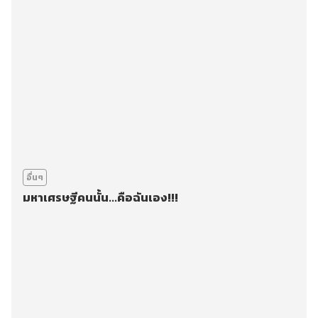
อื่นๆ
มหาเศรษฐีคนนั้น...คือฉันเอง!!!