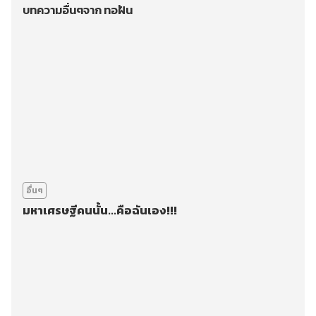
บทความอื่นๆจาก ทอฝัน
อื่นๆ
มหาเศรษฐีคนนั้น...คือฉันเอง!!!