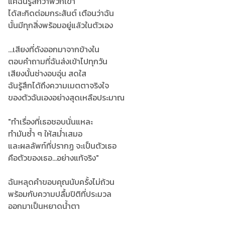
แค่ฉันรู้สึกว่าพวกเขา
ได้สะกิดต่อมกระสันต์ เตือนว่าฉัน
นั้นมีทุกสิ่งพร้อมอยู่แล้วในตัวเอง
...เสียงที่ดังออกมาจากข้างใน
ตอบคำถามที่ฉันส่งเข้าไปทุกวัน
เสียงนั้นช่างอบอุ่น สดใส
ฉันรู้สึกได้ถึงความเมตตาจริงใจ
ของตัวฉันเองอย่างสุดเหลือประมาณ
"ทำเรื่องที่เธอชอบนั่นแหละ
ทำมันซ้ำ ๆ ให้สม่ำเสมอ
และผลลัพท์ที่ปรากฏ จะเป็นตัวเธอ
คือตัวของเธอ...อย่างแท้จริง"
ฉันหลุดคำขอบคุณนับครั้งไม่ถ้วน
พร้อมกับความปลื้มปิติที่ประมวล
ออกมาเป็นหยาดน้ำตา