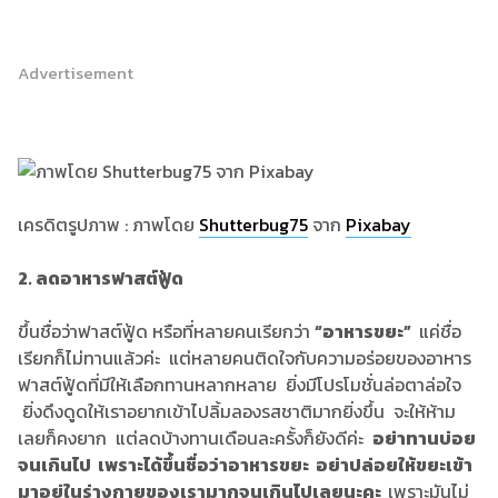
Advertisement
เครดิตรูปภาพ : ภาพโดย
Shutterbug75
จาก
Pixabay
2. ลดอาหารฟาสต์ฟู้ด
ขึ้นชื่อว่าฟาสต์ฟู้ด หรือที่หลายคนเรียกว่า
“อาหารขยะ”
แค่ชื่อ
เรียกก็ไม่ทานแล้วค่ะ แต่หลายคนติดใจกับความอร่อยของอาหาร
ฟาสต์ฟู้ดที่มีให้เลือกทานหลากหลาย ยิ่งมีโปรโมชั่นล่อตาล่อใจ
ยิ่งดึงดูดให้เราอยากเข้าไปลิ้มลองรสชาติมากยิ่งขึ้น จะให้ห้าม
เลยก็คงยาก แต่ลดบ้างทานเดือนละครั้งก็ยังดีค่ะ
อย่าทานบ่อย
จนเกินไป เพราะได้ขึ้นชื่อว่าอาหารขยะ อย่าปล่อยให้ขยะเข้า
มาอยู่ในร่างกายของเรามากจนเกินไปเลยนะคะ
เพราะมันไม่