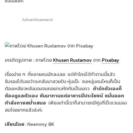
แน่นอนค่ะ
Advertisement
เครดิตรูปภาพ : ภาพโดย
Khusen Rustamov
จาก
Pixabay
เรื่องง่าย ๆ ที่หลายคนมักละเลย แต่ถ้าใครได้ทำตามนี้แล้ว
รับรองได้เลยว่าจะกลับมาสวยปัง หุ่นเป๊ะ จนหนุ่มคนไหนก็เป็น
ต้องเหลียวหลังมองจนคอแทบหักกันเป็นแถว
ถ้ารักตัวเองก็
ต้องดูแลตัวเอง หันมาทานแต่อาหารมีประโยชน์ หมั่นออก
กำลังกายสม่ำเสมอ
เพียงเท่านี้เราก็สามารถมีหุ่นที่เป๊ะชวนมอง
สมใจอยากแล้วล่ะค่ะ
เขียนโดย
: Neemmy BK