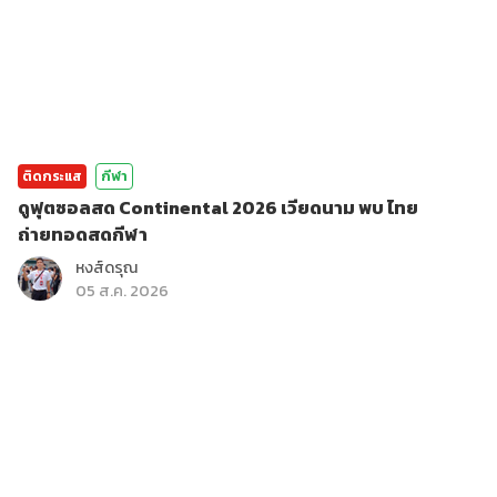
ติดกระแส
กีฬา
ดูฟุตซอลสด Continental 2026 เวียดนาม พบ ไทย
ถ่ายทอดสดกีฬา
หงส์ดรุณ
05 ส.ค. 2026