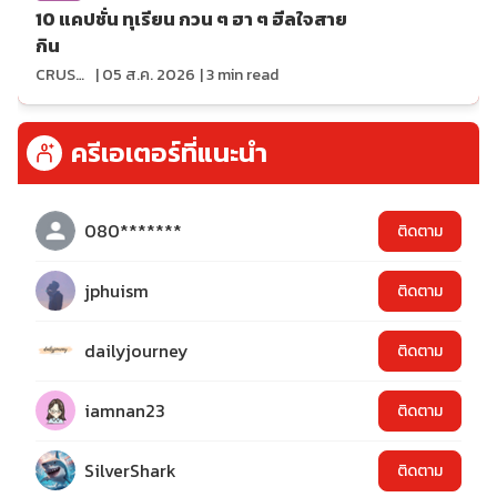
10 แคปชั่น ทุเรียน กวน ๆ ฮา ๆ ฮีลใจสาย
กิน
CRUSHที่แปลว่าแอบชอบ
|
05 ส.ค. 2026
|
3
min read
ครีเอเตอร์ที่แนะนำ
080*******
ติดตาม
jphuism
ติดตาม
dailyjourney
ติดตาม
iamnan23
ติดตาม
SilverShark
ติดตาม