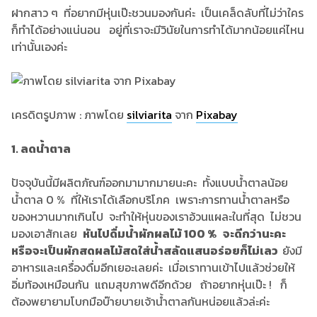
ฝากสาว ๆ ที่อยากมีหุ่นเป๊ะชวนมองกันค่ะ เป็นเคล็ดลับที่ไม่ว่าใคร
ก็ทำได้อย่างแน่นอน อยู่ที่เราจะมีวินัยในการทำได้มากน้อยแค่ไหน
เท่านั้นเองค่ะ
เครดิตรูปภาพ : ภาพโดย
silviarita
จาก
Pixabay
1. ลดน้ำตาล
ปัจจุบันนี้มีผลิตภัณฑ์ออกมามากมายนะคะ ทั้งแบบน้ำตาลน้อย
น้ำตาล 0 % ที่ให้เราได้เลือกบริโภค เพราะการทานน้ำตาลหรือ
ของหวานมากเกินไป จะทำให้หุ่นของเราอ้วนแผละในที่สุด ไม่ชวน
มองเอาสักเลย
หันไปดื่มน้ำผักผลไม้ 100 % จะดีกว่านะคะ
หรือจะเป็นผักสดผลไม้สดใส่น้ำสลัดแสนอร่อยก็ไม่เลว
ยังมี
อาหารและเครื่องดื่มอีกเยอะเลยค่ะ เมื่อเราทานเข้าไปแล้วช่วยให้
อิ่มท้องเหมือนกัน แถมสุขภาพดีอีกด้วย ถ้าอยากหุ่นเป๊ะ ! ก็
ต้องพยายามโบกมือบ๊ายบายเจ้าน้ำตาลกันหน่อยแล้วล่ะค่ะ