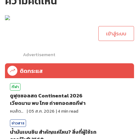
ความคิดเห็น
กรุณาเข้าสู่ระบบเพื่อ
ทำการคอมเม้นต์
เข้าสู่ระบบ
Advertisement
ติดกระแส
กีฬา
ดูฟุตซอลสด Continental 2026
เวียดนาม พบ ไทย ถ่ายทอดสดกีฬา
หงส์ดรุณ
|
05 ส.ค. 2026
|
4
min read
ข่าวสาร
น้ำมันเบนซิน สำคัญแค่ไหน? สิ่งที่ผู้ใช้รถ