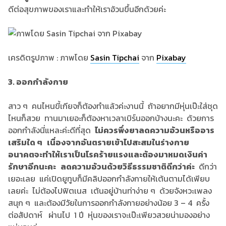
ดีต่อสุขภาพของเราและทำให้เราอ้วนขึ้นอีกด้วยค่ะ
เครดิตรูปภาพ : ภาพโดย
Sasin Tipchai
จาก
Pixabay
3. ออกกำลังกาย
สาว ๆ คนไหนขี้เกียจก็ต้องทำแล้วค่ะงานนี้ ถ้าอยากมีหุ่นเป๊ะใส่ชุด
ไหนก็สวย ทานมาเยอะก็ต้องหาเวลาเบิร์นออกบ้างนะคะ ด้วยการ
ออกกำลังนี่แหละค่ะดีที่สุด
ไม่ควรพึ่งยาลดความอ้วนหรืออาร
เสริมใด ๆ เนื่องจากอันตรายเข้าไปสะสมในร่างกาย
อนาคตจะทำให้เราเป็นโรคร้ายแรงและต้องมาหมดเงินค่า
รักษาอีกนะคะ ลดความอ้วนด้วยวิธีธรรมชาติดีกว่าค่ะ
ดีกว่า
เยอะเลย แค่เปิดยูทูบก็มีคลิปออกกำลังกายให้เต้นตามได้เพียบ
เลยค่ะ ไม่ต้องไปฟิตเนส เต้นอยู่บ้านท่าง่าย ๆ ด้วยจังหวะเพลง
สนุก ๆ และต้องมีวัยในการออกกำลังกายอย่างน้อย 3 – 4 ครั้ง
ต่อสัปดาห์ ผ่านไป 1 ปี หุ่นของเราจะเป๊ะเพียวสวยน่ามองอย่าง