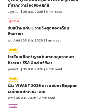
ที่มากกว่าเรื่องของสถิติ
Jaychou
|
05 ส.ค. 2026
|
6
min read
สุขภาพ
รับหน้าฝนกับ 3 งานวิ่งสุดฮอตเดือน
สิงหาคม
พบปะกัน
|
05 ส.ค. 2026
|
3
min read
บันเทิง
โซเชียลเดือด! ryan hurst หลุดจากบท
Kratos ซีรีส์ God of War
ponydiary
|
05 ส.ค. 2026
|
4
min read
บันเทิง
รีวิว VIVANT 2026 การกลับมา Beppan
ระทึกและใหญ่กว่าเดิม
WV
|
05 ส.ค. 2026
|
2
min read
แฟชั่น