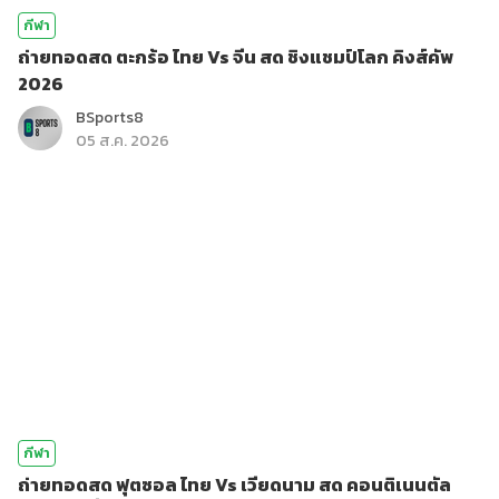
กีฬา
ถ่ายทอดสด ตะกร้อ ไทย Vs จีน สด ชิงแชมป์โลก คิงส์คัพ
2026
BSports8
05 ส.ค. 2026
กีฬา
ถ่ายทอดสด ฟุตซอล ไทย Vs เวียดนาม สด คอนติเนนตัล