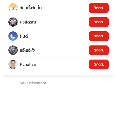
วันหนึ่งวันนั้น
ติดตาม
หงส์ดรุณ
ติดตาม
ฝันดี
ติดตาม
แอ๊ะแอ๋🤪
ติดตาม
Pchalisa
ติดตาม
Advertisement