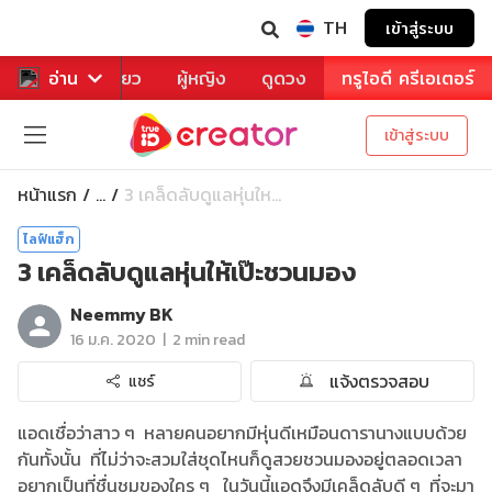
TH
เข้าสู่ระบบ
าหาร
อ่าน
ท่องเที่ยว
ผู้หญิง
ดูดวง
ทรูไอดี ครีเอเตอร์
เข้าสู่ระบบ
หน้าแรก
3 เคล็ดลับดูแลหุ่นให...
...
ไลฟ์แฮ็ก
3 เคล็ดลับดูแลหุ่นให้เป๊ะชวนมอง
Neemmy BK
|
16 ม.ค. 2020
2 min read
แจ้งตรวจสอบ
แชร์
แอดเชื่อว่าสาว ๆ หลายคนอยากมีหุ่นดีเหมือนดารานางแบบด้วย
กันทั้งนั้น ที่ไม่ว่าจะสวมใส่ชุดไหนก็ดูสวยชวนมองอยู่ตลอดเวลา
อยากเป็นที่ชื่นชมของใคร ๆ ในวันนี้แอดจึงมีเคล็ดลับดี ๆ ที่จะมา