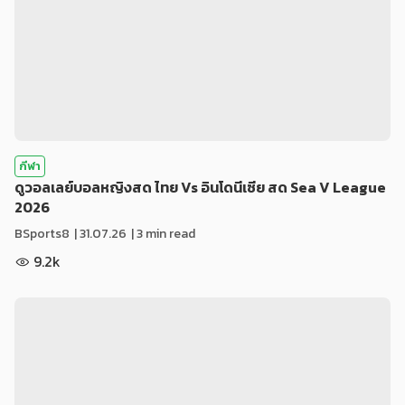
กีฬา
ดูวอลเลย์บอลหญิงสด ไทย Vs อินโดนีเซีย สด Sea V League
2026
BSports8
|
31.07.26
| 3 min read
9.2k