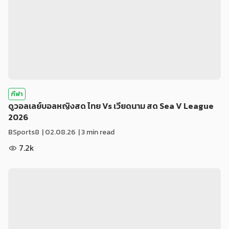
กีฬา
ดูวอลเลย์บอลหญิงสด ไทย Vs เวียดนาม สด Sea V League
2026
BSports8
|
02.08.26
| 3 min read
7.2k