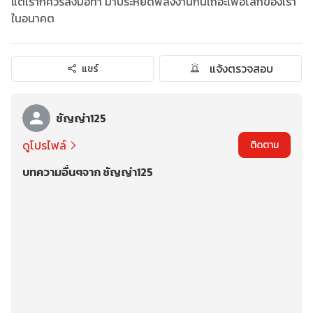
แต่เราก็ควรลงมือทำ มาประหยัดพลังงานกันเถอะเพื่อโลกของเรา
ในอนาคต
แจ้งตรวจสอบ
แชร์
ชัญญ่า125
ดูโปรไฟล์
ติดตาม
บทความอื่นๆจาก ชัญญ่า125