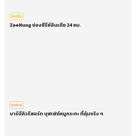
บันเทิง
ZeeNung ช่องซีรีย์อินเดีย 24 ชม.
อาหาร
บาร์บีคิวรีสอร์ท บุฟเฟ่ต์หมูกระทะ ที่คุ้มจริง ๆ