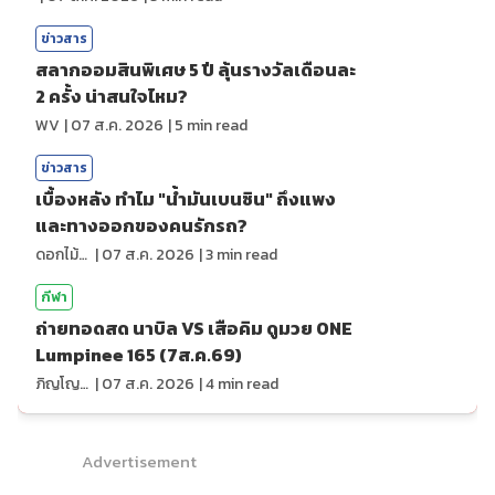
ข่าวสาร
สลากออมสินพิเศษ 5 ปี ลุ้นรางวัลเดือนละ
2 ครั้ง น่าสนใจไหม?
WV
|
07 ส.ค. 2026
|
5
min read
ข่าวสาร
เบื้องหลัง ทำไม "น้ำมันเบนซิน" ถึงแพง
และทางออกของคนรักรถ?
ดอกไม้กับสายน้ำ
|
07 ส.ค. 2026
|
3
min read
กีฬา
ถ่ายทอดสด นาบิล VS เสือคิม ดูมวย ONE
Lumpinee 165 (7ส.ค.69)
ภิญโญ ส่องแสง
|
07 ส.ค. 2026
|
4
min read
Advertisement