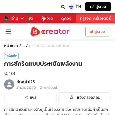
TH
เข้าสู่ระบบ
าหาร
อ่าน
ท่องเที่ยว
ผู้หญิง
ดูดวง
ทรูไอดี ครีเอเตอร์
เข้าสู่ระบบ
หน้าแรก
การซักรีดแบบประหยัดพ...
...
ไลฟ์แฮ็ก
การซักรีดแบบประหยัดพลังงาน
134
ชัญญ่า125
|
31 ม.ค. 2020
2 min read
แจ้งตรวจสอบ
แชร์
การซักผ้ารีดผ้าอาจฟังดูเป็นเรื่องง่าย ซึ่งการซักรีดเสื้อผ้าเป็นอีก