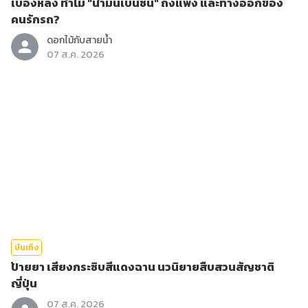
เบื้องหลัง ทำไม "น้ำมันเบนซิน" ถึงแพง และทางออกของ
คนรักรถ?
ดอกไม้กับสายน้ำ
07 ส.ค. 2026
บันเทิง
ป้ายยา เสียงกระซิบสีแดงฉาน นวนิยายสืบสวนสัญชาติ
ญี่ปุ่น
07 ส.ค. 2026