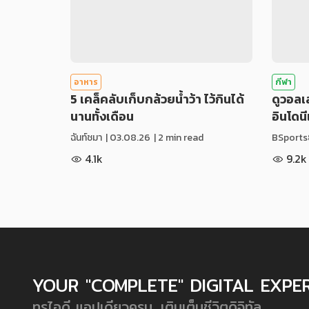
อาหาร
กีฬา
5 เคล็คลับเก็บกล้วยน้ำว้า ไว้กินได้
ดูวอล
นานทั้งเดือน
อินโดน
ฉันท์ชมา
|
03.08.26
| 2 min read
BSports
4.1k
9.2k
YOUR "COMPLETE" DIGITAL EXPE
ทรูไอดี แอปเดียวครบ...เติมเต็มชีวิตดิจิทัล