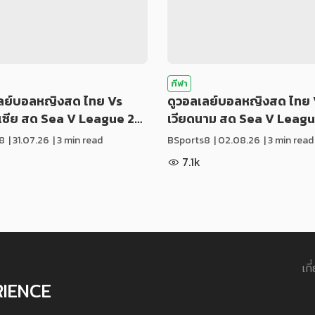
กีฬา
เลย์บอลหญิงสด ไทย Vs
ดูวอลเลย์บอลหญิงสด ไทย 
ีเซีย สด Sea V League 2…
เวียดนาม สด Sea V Leag
8
|
31.07.26
| 3 min read
BSports8
|
02.08.26
| 3 min read
7.1k
เกี
RIENCE