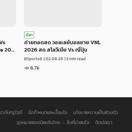
กีฬา
Vs
ถ่ายทอดสด วอลเลย์บอลชาย VNL
ue 20…
2026 สด สโลวีเนีย Vs ญี่ปุ่น
BSports8
|
02.08.26
| 3 min read
6.7k
่ยวกับทรูไอดี
ข้อกำหนดและเงื่อนไข
นโยบายความเป็นส่วนตัว
จุดหมายยอดนิยมในไทย - สิ่งที่น่าสนใจ
ติดต่อเรา