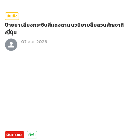
บันเทิง
ป้ายยา เสียงกระซิบสีแดงฉาน นวนิยายสืบสวนสัญชาติ
ญี่ปุ่น
07 ส.ค. 2026
ติดกระแส
กีฬา