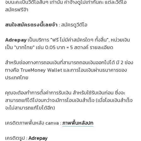
จบนะคะเป็นวีดีโอสั้นๆ เท่านั้น ค่าจ้างดูไม่เท่ากันคะ แต่ละวีดีโอ
สมัครฟรีจ้า
สนใจสมัครตรงนี้เลยจ้า
: สมัครดูวีดีโอ
Adrepay
เป็นบริการ "ฟรี ไม่มีค่าสมัครใดๆ ทั้งสิ้น", หน่วยเงิน
เป็น "บาทไทย" เช่น 0.05 บาท = 5 สตางค์ รายละเอียด
สำหรับช่องทางการถอนเงินที่สามารถถอนเงินออกไปได้ มี 2 ช่อง
ทางคือ TrueMoney Wallet และการโอนเงินผ่านธนาคารของ
ประเทศไทย
คุณจะต้องทำการตั้งค่าการรับเงิน สำหรับใช้รับเงินก่อน ซึ่งจะ
สามารถแก้ได้ไปจนกว่าจะมีการโอนเงินสำเร็จ (เมื่อโอนเงินสำเร็จ
จะไม่สามารถแก้ไขได้อีก)
เครดิตภาพพื้นหลัง canva :
ภาพพื้นหลังปก
เครดิตรูป :
Adrepay