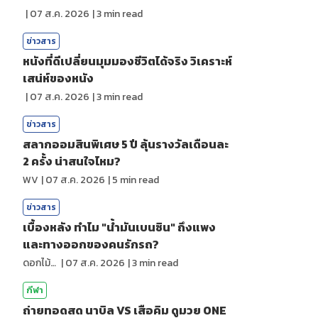
|
07 ส.ค. 2026
|
3
min read
ข่าวสาร
หนังที่ดีเปลี่ยนมุมมองชีวิตได้จริง วิเคราะห์
เสน่ห์ของหนัง
|
07 ส.ค. 2026
|
3
min read
ข่าวสาร
สลากออมสินพิเศษ 5 ปี ลุ้นรางวัลเดือนละ
2 ครั้ง น่าสนใจไหม?
WV
|
07 ส.ค. 2026
|
5
min read
ข่าวสาร
เบื้องหลัง ทำไม "น้ำมันเบนซิน" ถึงแพง
และทางออกของคนรักรถ?
ดอกไม้กับสายน้ำ
|
07 ส.ค. 2026
|
3
min read
กีฬา
ถ่ายทอดสด นาบิล VS เสือคิม ดูมวย ONE