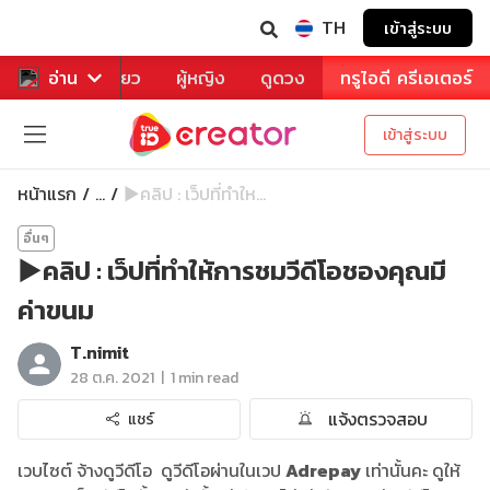
TH
เข้าสู่ระบบ
าหาร
อ่าน
ท่องเที่ยว
ผู้หญิง
ดูดวง
ทรูไอดี ครีเอเตอร์
เข้าสู่ระบบ
หน้าแรก
▶️คลิป : เว็ปที่ทำให...
...
อื่นๆ
▶️คลิป : เว็ปที่ทำให้การชมวีดีโอชองคุณมี
ค่าขนม
T.nimit
|
28 ต.ค. 2021
1 min read
แจ้งตรวจสอบ
แชร์
เวบไซต์ จ้างดูวีดีโอ ดูวีดีโอผ่านในเวป
Adrepay
เท่านั้นคะ ดูให้