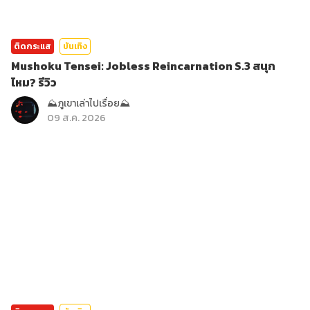
ติดกระแส
บันเทิง
Mushoku Tensei: Jobless Reincarnation S.3 สนุก
ไหม? รีวิว
⛰️ภูเขาเล่าไปเรื่อย⛰️
09 ส.ค. 2026