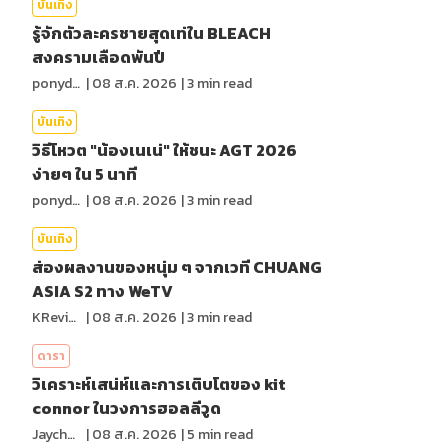
บันเทิง
รู้จักตัวละครชายสุดเท่ใน BLEACH
สงครามเลือดพันปี
ponydiary
|
08 ส.ค. 2026
|
3
min read
บันเทิง
วิธีโหวต "น้องเนเน่" ให้ชนะ AGT 2026
ง่ายๆ ใน 5 นาที
ponydiary
|
08 ส.ค. 2026
|
3
min read
บันเทิง
ส่องผลงานของหนุ่ม ๆ จากเวที CHUANG
ASIA S2 ทาง WeTV
KReview
|
08 ส.ค. 2026
|
3
min read
ดารา
วิเคราะห์เสน่ห์และการเติบโตของ kit
connor ในวงการฮอลลีวูด
Jaychou
|
08 ส.ค. 2026
|
5
min read