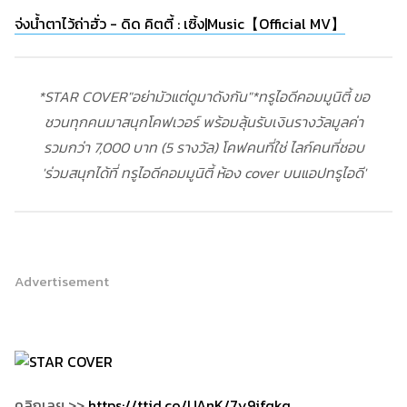
จ่งน้ำตาไว้ถ่าฮั่ว - ดิด คิตตี้ : เซิ้ง|Music【Official MV】
*STAR COVER"อย่ามัวแต่ดูมาดังกัน"*ทรูไอดีคอมมูนิตี้ ขอ
ชวนทุกคนมาสนุกโคฟเวอร์ พร้อมลุ้นรับเงินรางวัลมูลค่า
รวมกว่า 7,000 บาท (5 รางวัล) โคฟคนที่ใช่ ไลก์คนที่ชอบ
'ร่วมสนุกได้ที่ ทรูไอดีคอมมูนิตี้ ห้อง cover บนแอปทรูไอดี'
Advertisement
คลิกเลย >>
https://ttid.co/UAnK/7y9jfqkq