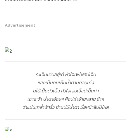
Advertisement
กะเจ็บเติบอยู่เด้ หัวใจเพไผสิบ่เจ็บ
แฮงเป็นคนเก็บน้ำตาบ่ค่อยเก่ง
บ่ได้เป็นตัวเต็ง หัวใจเลยเจ๊งบ่เป็นท่า
เอาละว้า น้ำตาย้อยๆ คือบ่ถ่าย้ายหลาย ซ้าๆ
ว่าแม่นเทส่ำฟ้ารั่ว ย่านบ่มีน้ำตา มื้อหน้าสิบ่มีไหล