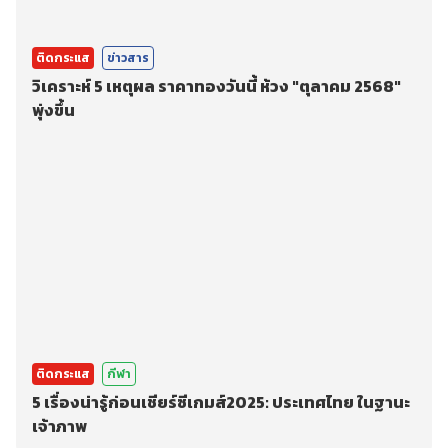
ติดกระแส
ข่าวสาร
วิเคราะห์ 5 เหตุผล ราคาทองวันนี้ ห้วง "ตุลาคม 2568"
พุ่งขึ้น
ติดกระแส
กีฬา
5 เรื่องน่ารู้ก่อนเชียร์ซีเกมส์2025: ประเทศไทย ในฐานะ
เจ้าภาพ