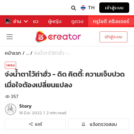
TH
เข้าสู่ระบบ
าหาร
อ่าน
ท่องเที่ยว
ผู้หญิง
ดูดวง
ทรูไอดี ครีเอเตอร์
เข้าสู่ระบบ
หน้าแรก
จ่งน้ำตาไว้ถ่าฮั่ว -...
...
เพลง
จ่งน้ำตาไว้ถ่าฮั่ว - ดิด คิตตี้: ความเจ็บปวด
เมื่อใจต้องเปลี่ยนแปลง
357
Story
|
18 มิ.ย. 2022
2 min read
แจ้งตรวจสอบ
แชร์