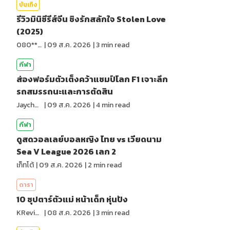
บันเทิง
รีวิวมินิซีรีส์จีน ชิงรักสลักใจ Stolen Love
(2025)
080*******
|
09 ส.ค. 2026
|
3
min read
กีฬา
ส่องฟอร์มตัวเต็งคว้าแชมป์โลก F1 เจาะลึก
รถสมรรถนะและการตัดสิน
Jaychou
|
09 ส.ค. 2026
|
4
min read
กีฬา
ดูสดวอลเลย์บอลหญิง ไทย vs เวียดนาม
Sea V League 2026 เลก 2
เก็ทโต้
|
09 ส.ค. 2026
|
2
min read
ดารา
10 ซุปตาร์ตัวแม่ หน้าเด็ก หุ่นปัง
KReview
|
08 ส.ค. 2026
|
3
min read