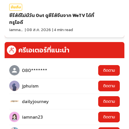
บันเทิง
ซีรีส์ดีไม่มีวัน Out ดูซีรีส์จีนจาก WeTV ได้ที่
ทรูไอดี
iamnan23
|
08 ส.ค. 2026
|
4
min read
ครีเอเตอร์ที่แนะนำ
080*******
ติดตาม
jphuism
ติดตาม
dailyjourney
ติดตาม
iamnan23
ติดตาม