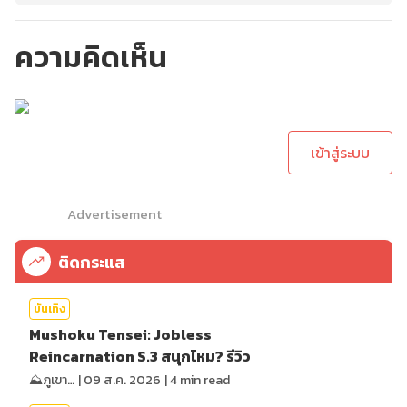
ความคิดเห็น
กรุณาเข้าสู่ระบบเพื่อ
ทำการคอมเม้นต์
เข้าสู่ระบบ
Advertisement
ติดกระแส
บันเทิง
Mushoku Tensei: Jobless
Reincarnation S.3 สนุกไหม? รีวิว
⛰️ภูเขาเล่าไปเรื่อย⛰️
|
09 ส.ค. 2026
|
4
min read