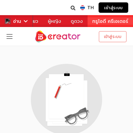
TH
เข้าสู่ระบบ
าหาร
อ่าน
ท่องเที่ยว
ผู้หญิง
ดูดวง
ทรูไอดี ครีเอเตอร์
เข้าสู่ระบบ