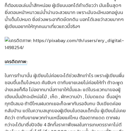
ก็ต้องขอเล่นน้ำสักหน่อย ผู้เขียนบอกได้คำเดียวว่า มันเย็นสุดๆ
ยิ่งตอนหน้าหนาวแม่น้ำน่านจะสวยมาก เพราะมันจะมีหมอกอยู่บน
น้ำเต็มไปหมด ยิ่งช่วงพระอาทิตย์ตกดิน บอกได้เลยว่าสวยมากๆ
ผู้เขียนอยากให้ทุกคนมาเที่ยวแถวนี้จริงๆ
เครดิตภาพ:
ในการทำนานั้น ผู้เขียนไม่ค่อยจะได้ช่วยสักเท่าไร เพราะผู้เขียนผื่น
ชอบขึ้นเต็มไปหมด คันยิบๆ ตากับยายเลยไม่ค่อยให้ทำ ถ้าจะพูด
ง่ายเลยก็คือ ไม่อยากมานั่งทายาให้นั้นและ แต่ในระแวกนาของผู้
เขียนนั้นมักจะมีหน่อไม้ , เห็ด , ผักหวานป่า , ไข่มดแดง ขึ้นอยู่ๆ
ทุกปีเสมอ ถ้าปีไหนฝนตกเยอะก็จะพากันรอจับกบ จับเขียดค่อย
กลับบ้าน แต่ในความสนุกของผู้เขียนในตอนเด็กนั่น ผู้เขียนไม่เคย
คิดว่า ตากับยายพวกท่านเหนื่อยแค่ไหน ต้องตากแดด ตากฝน
กว่าจะได้มาซึ่งปัจจัย 4 อีกทั้งราคาพืชผลในการเกษตรราคาไม่ดี