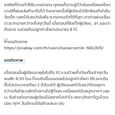
อาชีพที่ท่านทำก็คือ เกษตรกร ทุกคนก็น่าจะรู้ดีว่ามันเหนื่อยแค่ไหน
บางปีก็ฝนแล้งทำนาไม่ได้ ในหลายครั้งที่ผู้เขียนได้นึกย้อนกับไปใน
วัยเด็ก บอกได้เลยว่ามันคือ ความทรงจำที่ดีที่สุด เราต่างผ่านเรื่อง
ราวมากมายกว่าจะถึงทุกวันนี้ เมื่อตอนที่ยังเด็กผู้เขียน , อา ,และตา
กับยาย จะช่วยกันปลูกข้าวโพดประมาณ 8 ไร่
เครดิตภาพ :
เมื่อตอนนั้นผู้เขียนอายุยังไม่ถึง 10 ขวบด้วยซ้ำต้องตื่นเช้าทุกวัน
พอสัก 6:30 โมง ก็จะเดินขึ้นบนดอยไปปลูกข้าวโพด ใช้เวลาเดิน
ขึ้นไปประมาณเกือบ 2 ชั่วโมงได้ ผู้เขียนบอกได้เลยว่าไกลสุดๆ
กว่าจะถึงไร่แวะพักข้างทางไม่รู้กี่รอบ เหนื่อยแต่มันสนุกมากๆ เลย
นะ ยิ่งช่วงปิดเทอมผู้เขียนไม่อยากไปเท่าไร เพราะติดการ์ตูนโดเร
ม่อน ทุกๆ วันมักจะมีข้ออ้างเสมอ เช่น