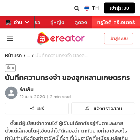
TH
เข้าสู่ระบบ
าหาร
อ่าน
ท่องเที่ยว
ผู้หญิง
ดูดวง
ทรูไอดี ครีเอเตอร์
เข้าสู่ระบบ
หน้าแรก
บันทึกความทรงจำ ของล...
...
อื่นๆ
บันทึกความทรงจำ ของลูกหลานเกษตรกร
ฟันส้ม
|
12 เม.ย. 2020
2 min read
แจ้งตรวจสอบ
แชร์
ตั้งแต่ผู้เขียนจำความได้ ผู้เขียนได้อาศัยอยู่กับตาและยาย
ตั้งแต่เล็กจนโตผู้เขียนจำได้ดีเสมอว่า ตากับยายทำอาชีพอะไร
ทำไมท่านถึงต้องทำอาชีพนี้ ทั้งๆ ที่เป็นอาชีพที่เหนื่อยเหลือเกิน