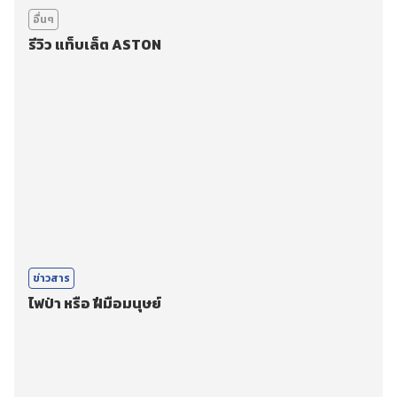
อื่นๆ
รีวิว แท็บเล็ต ASTON
ข่าวสาร
ไฟป่า หรือ ฝีมือมนุษย์