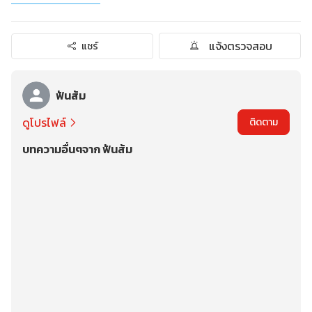
แจ้งตรวจสอบ
แชร์
ฟันส้ม
ดูโปรไฟล์
ติดตาม
บทความอื่นๆจาก ฟันส้ม