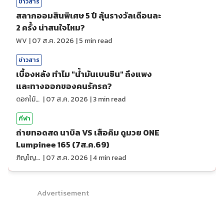
ข่าวสาร
สลากออมสินพิเศษ 5 ปี ลุ้นรางวัลเดือนละ
2 ครั้ง น่าสนใจไหม?
WV
|
07 ส.ค. 2026
|
5
min read
ข่าวสาร
เบื้องหลัง ทำไม "น้ำมันเบนซิน" ถึงแพง
และทางออกของคนรักรถ?
ดอกไม้กับสายน้ำ
|
07 ส.ค. 2026
|
3
min read
กีฬา
ถ่ายทอดสด นาบิล VS เสือคิม ดูมวย ONE
Lumpinee 165 (7ส.ค.69)
ภิญโญ ส่องแสง
|
07 ส.ค. 2026
|
4
min read
Advertisement