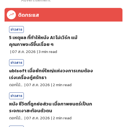
ติดกระแส
ข่าวสาร
5 เหตุผล ที่ทำให้หนัง AI ไม่เวิร์ก แม้
คุณภาพจะดีขึ้นเรื่อย ๆ
|
07 ส.ค. 2026
|
3
min read
ข่าวสาร
ubisoft เมื่อยักษ์ใหญ่แห่งวงการเกมต้อง
เร่งเครื่องกู้ศรัทธา
ดอกไม้กับสายน้ำ
|
07 ส.ค. 2026
|
2
min read
ข่าวสาร
หนัง ชีวิตที่ถูกย่อส่วน เมื่อภาพยนตร์เป็นก
ระจกเงาสะท้อนตัวตน
ดอกไม้กับสายน้ำ
|
07 ส.ค. 2026
|
2
min read