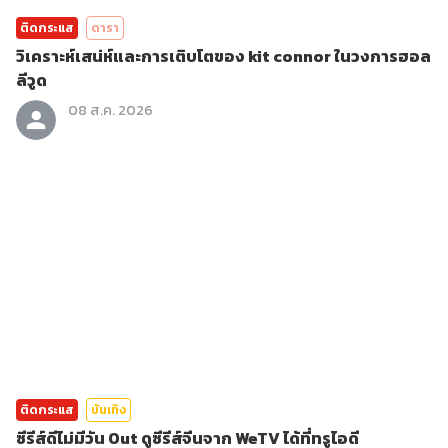
ติดกระแส
ดารา
วิเคราะห์เสน่ห์และการเติบโตของ kit connor ในวงการฮอล
ลีวูด
08 ส.ค. 2026
ติดกระแส
บันเทิง
ซีรีส์ดีไม่มีวัน Out ดูซีรีส์จีนจาก WeTV ได้ที่ทรูไอดี