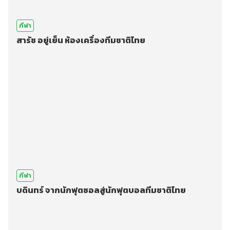
กีฬา
สารัช อยู่เย็น ห้องเครื่องทีมชาติไทย
กีฬา
บดินทร์ จากนักฟุตซอลสู่นักฟุตบอลทีมชาติไทย