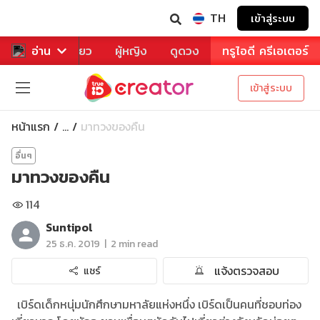
TH
เข้าสู่ระบบ
าหาร
อ่าน
ท่องเที่ยว
ผู้หญิง
ดูดวง
ทรูไอดี ครีเอเตอร์
เข้าสู่ระบบ
หน้าแรก
มาทวงของคืน
...
อื่นๆ
มาทวงของคืน
114
Suntipol
|
25 ธ.ค. 2019
2 min read
แจ้งตรวจสอบ
แชร์
เบิร์ดเด็กหนุ่มนักศึกษามหาลัยแห่งหนึ่ง เบิร์ดเป็นคนที่ชอบท่อง