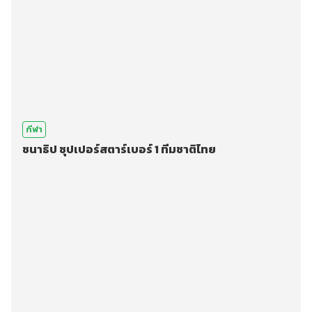
กีฬา
ชนาธิป ซุปเปอร์สตาร์เบอร์ 1 ทีมชาติไทย