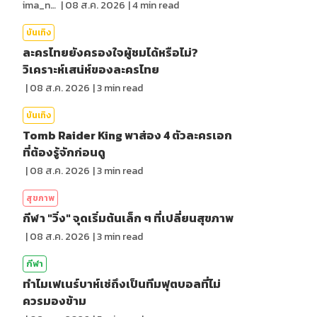
ima_nan
|
08 ส.ค. 2026
|
4
min read
บันเทิง
ละครไทยยังครองใจผู้ชมได้หรือไม่?
วิเคราะห์เสน่ห์ของละครไทย
|
08 ส.ค. 2026
|
3
min read
บันเทิง
Tomb Raider King พาส่อง 4 ตัวละครเอก
ที่ต้องรู้จักก่อนดู
|
08 ส.ค. 2026
|
3
min read
สุขภาพ
กีฬา "วิ่ง" จุดเริ่มต้นเล็ก ๆ ที่เปลี่ยนสุขภาพ
|
08 ส.ค. 2026
|
3
min read
กีฬา
ทำไมเฟเนร์บาห์เช่ถึงเป็นทีมฟุตบอลที่ไม่
ควรมองข้าม