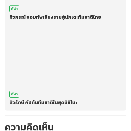
กีฬา
ศิวกรณ์ จอมทัพเชียงรายสู่นักเตะทีมชาติไทย
กีฬา
ศิวรักษ์ กัปตันทีมชาติในยุคนิชิโนะ
ความคิดเห็น