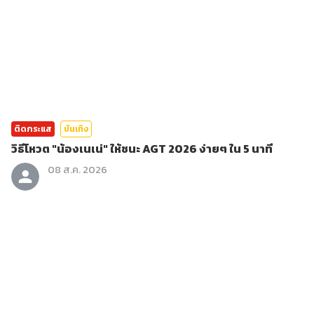
ติดกระแส
บันเทิง
วิธีโหวต "น้องเนเน่" ให้ชนะ AGT 2026 ง่ายๆ ใน 5 นาที
08 ส.ค. 2026