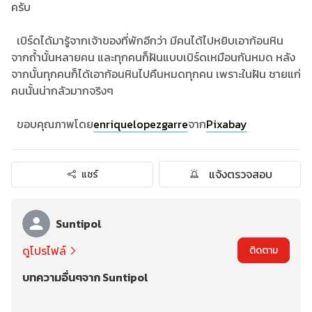
ครับ
เบิร์ดได้มารู้จากเจ้าของที่พักอีกว่า มีคนได้ไปหยิบเอาก้อนหิน
จากถ้ำนั้นหลายคน และทุกคนก็ฝันแบบเบิร์ดเหมือนกันหมด หลัง
จากนั้นทุกคนก็ได้เอาก้อนหินไปคืนหมดทุกคน เพราะในฝัน ชายแก่
คนนั้นน่ากลัวมากจริงๆ
ขอบคุณภาพโดย
enriquelopezgarre
จาก
Pixabay
แจ้งตรวจสอบ
แชร์
Suntipol
ดูโปรไฟล์
ติดตาม
บทความอื่นๆจาก Suntipol