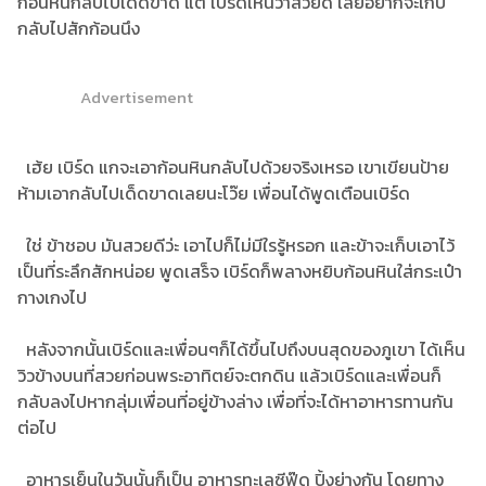
ก้อนหินกลับไปเด็ดขาด แต่ เบิร์ดเห็นว่าสวยดี เลยอยากจะเก็บ
กลับไปสักก้อนนึง
Advertisement
เฮ้ย เบิร์ด แกจะเอาก้อนหินกลับไปด้วยจริงเหรอ เขาเขียนป้าย
ห้ามเอากลับไปเด็ดขาดเลยนะโว๊ย เพื่อนได้พูดเตือนเบิร์ด
ใช่ ข้าชอบ มันสวยดีว่ะ เอาไปก็ไม่มีใรรู้หรอก และข้าจะเก็บเอาไว้
เป็นที่ระลึกสักหน่อย พูดเสร็จ เบิร์ดก็พลางหยิบก้อนหินใส่กระเป๋า
กางเกงไป
หลังจากนั้นเบิร์ดและเพื่อนๆก็ได้ขึ้นไปถึงบนสุดของภูเขา ได้เห็น
วิวข้างบนที่สวยก่อนพระอาทิตย์จะตกดิน แล้วเบิร์ดและเพื่อนก็
กลับลงไปหากลุ่มเพื่อนที่อยู่ข้างล่าง เพื่อที่จะได้หาอาหารทานกัน
ต่อไป
อาหารเย็นในวันนั้นก็เป็น อาหารทะเลซีฟู๊ด ปิ้งย่างกัน โดยทาง