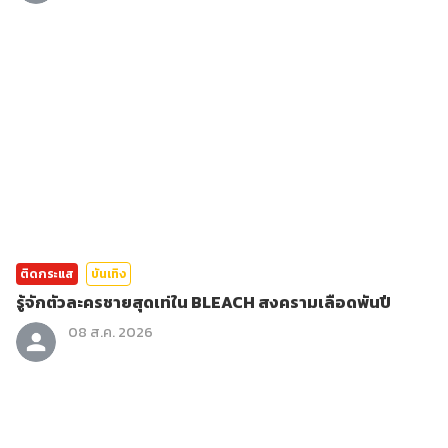
ติดกระแส
บันเทิง
รู้จักตัวละครชายสุดเท่ใน BLEACH สงครามเลือดพันปี
08 ส.ค. 2026