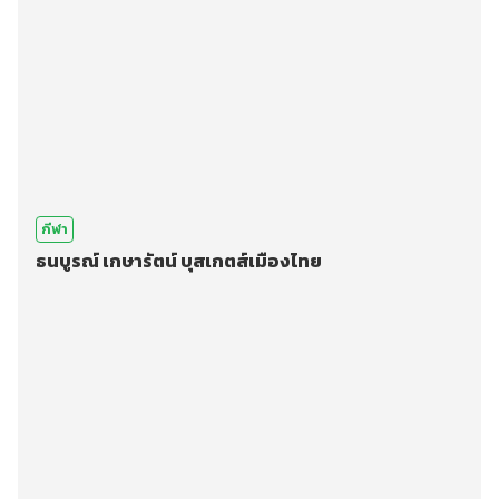
กีฬา
ธนบูรณ์ เกษารัตน์ บุสเกตส์เมืองไทย