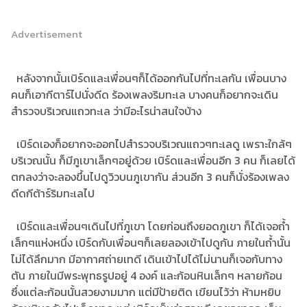
Advertisement
หลังจากนั้นเบิร์ดและเพื่อนๆก็ได้ออกกันไปที่ทะเลกัน เพื่อนบาง
คนก็เอากีตาร์ไปนั่งดีด ร้องเพลงริมทะเล บางคนก็อยากจะเดิน
สำรวจบริเวณแถวทะเล ว่ามีอะไรน่าสนใจบ้าง
เบิร์ดเองก็อยากจะออกไปสำรวจบริเวณแถวๆทะเลดู เพราะใกล้ๆ
บริเวณนั้น ก็มีภูเขาเล็กๆอยู่ด้วย เบิร์ดและเพื่อนอีก 3 คน ก็เลยได้
ตกลงว่าจะลองขึ้นไปดูวิวบนภูเขากัน ส่วนอีก 3 คนก็นั่งร้องเพลง
ดีดกีต้าร์ริมทะเลไป
เบิร์ดและเพื่อนๆเดินไปที่ภูเขา โดยก่อนถึงยอดภูเขา ก็ได้เจอถ้ำ
เล็กๆแห่งหนึ่ง เบิร์ดกับเพื่อนๆก็เลยลองเข้าไปดูกัน ภายในถ้ำนั้น
ไม่ได้ลึกมาก มีอากาศถ่ายเทดี เดินเข้าไปได้ไม่นานก็เจอกับทาง
ตัน ภายในมีพระพุทธรูปอยู่ 4 องค์ และก้อนหินเล็กๆ หลายก้อน
ซึ่งแต่ละก้อนนั้นสวยงามมาก แต่มีป้ายติด เขียนไว้ว่า ห้ามหยิบ