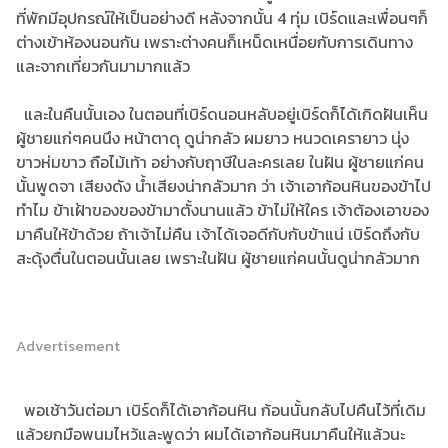
ที่พักมีอุปกรณ์ให้เป็นอย่างดี หลังจากนั้น 4 ทุ่ม เบิร์ดและเพื่อนๆก็
ต่างเข้าห้องนอนกัน เพราะต่างคนก็เหน็ดเหนื่อยกับการเดินทาง
และจากเที่ยวกันมามากแล้ว
และในคืนนั้นเอง ในตอนที่เบิร์ดนอนหลับอยู่เบิร์ดก็ได้เกิดฝันเห็น
ผู้ชายแก่ๆคนนึง หน้าตาดุ ดูน่ากลัว ผมยาว หนวดเครายาว นุ่ง
ขาวห่มขาว ถือไม้เท้า อย่างกับฤาษีในละครเลย ในฝัน ผู้ชายแก่คน
นั้นพูดจา เสียงดัง น้ำเสียงน่ากลัวมาก ว่า เจ้าเอาก้อนหินของข้าไป
ทำไม ข้าเฝ้าของของข้ามาตั้งนานแล้ว ข้าไม่ให้ใคร เจ้าต้องเอาของ
มาคืนให้ข้าด้วย ถ้าเจ้าไม่คืน เจ้าได้เจอดีกับกับข้าแน่ เบิร์ดถึงกับ
สะดุ้งตื่นในตอนนั้นเลย เพราะในฝัน ผู้ชายแก่คนนั้นดูน่ากลัวมาก
Advertisement
พอเช้าวันต่อมา เบิร์ดก็ได้เอาก้อนหิน ก้อนนั้นกลับไปคืนไว้ที่เดิม
แล้วยกมือพนมไหว้และพูดว่า ผมได้เอาก้อนหินมาคืนให้แล้วนะ