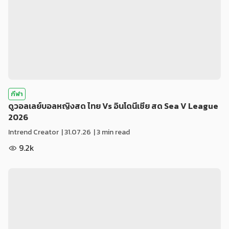
กีฬา
ดูวอลเลย์บอลหญิงสด ไทย Vs อินโดนีเซีย สด Sea V League
2026
Intrend Creator
|
31.07.26
| 3 min read
9.2k