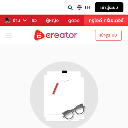
TH
เข้าสู่ระบบ
าหาร
อ่าน
ท่องเที่ยว
ผู้หญิง
ดูดวง
ทรูไอดี ครีเอเตอร์
เข้าสู่ระบบ