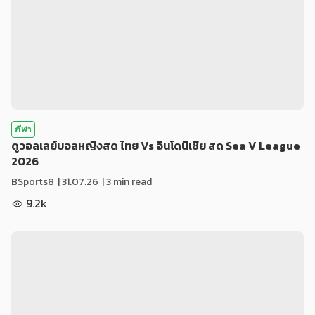
กีฬา
ดูวอลเลย์บอลหญิงสด ไทย Vs อินโดนีเซีย สด Sea V League
2026
BSports8
|
31.07.26
| 3 min read
9.2k