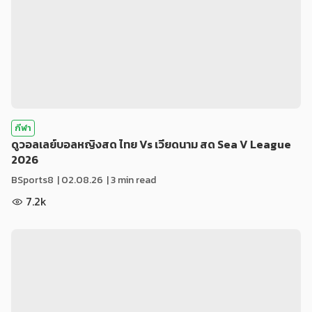
กีฬา
ดูวอลเลย์บอลหญิงสด ไทย Vs เวียดนาม สด Sea V League
2026
BSports8
|
02.08.26
| 3 min read
7.2k