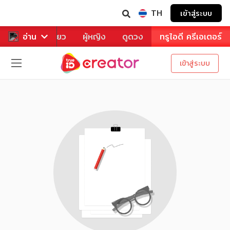
TH
เข้าสู่ระบบ
าหาร
อ่าน
ท่องเที่ยว
ผู้หญิง
ดูดวง
ทรูไอดี ครีเอเตอร์
เข้าสู่ระบบ