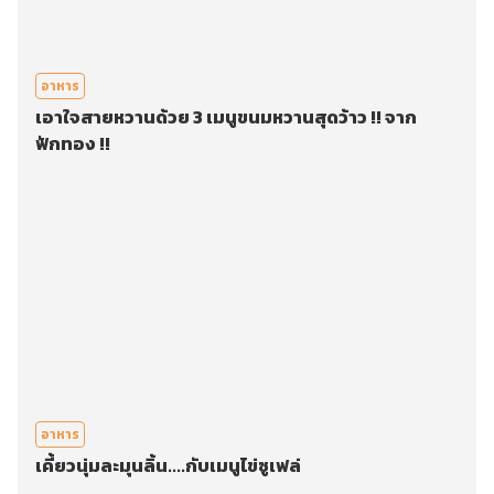
อาหาร
เอาใจสายหวานด้วย 3 เมนูขนมหวานสุดว้าว !! จาก
ฟักทอง !!
อาหาร
เคี้ยวนุ่มละมุนลิ้น....กับเมนูไข่ซูเฟล่