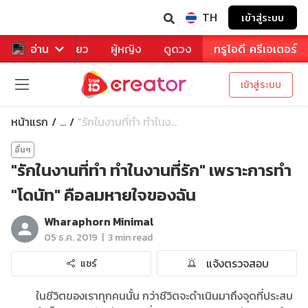
TH
เข้าสู่ระบบ
าหาร
อ่าน
ท่องเที่ยว
ผู้หญิง
ดูดวง
ทรูไอดี ครีเอเตอร์
เข้าสู่ระบบ
หน้าแรก
"รักในงานที่ทำ ทำในง...
...
อื่นๆ
"รักในงานที่ทำ ทำในงานที่รัก" เพราะการทำ
"โดนัท" คือลมหายใจของฉัน
Wharaphorn Minimal
|
05 ธ.ค. 2019
3 min read
แจ้งตรวจสอบ
แชร์
ในชีวิตของเราทุกคนนั้น กว่าชีวิตจะดำเนินมาถึงจุดที่ประสบ