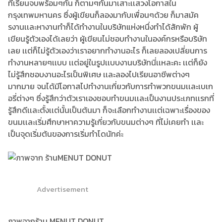
ที่เรียนจบพร้อมๆกัน ก็ตามๆกันมาเสาะเเสวงโอกาสใน
กรุงเทพมหานคร ซึ่งผู้เขียนก็ลองมากับเพื่อนๆด้วย ก็มาสมัค
รงานเเละหางานทำก็ได้ทำงานในบริษัทแห่งหนึ่งทำได้สักพัก ผู้
เขียนรู้ตัวเองได้เลยว่า ผู้เขียนไม่ชอบทำงานในองค์กรหรือบริษัท
เลย เเต่ก็ไม่รู้ตัวเองว่าเราอยากทำงานอะไร ก็เลยลองเปลี่ยนการ
ทำงานหลายๆเเบบ เเต่อยู่ในรูปเเบบงานบริษัทนี่เเหละคะ เเต่ก็ยัง
ไม่รู้สึกชอบงานอะไรเป็นพิเศษ เเละลองไปเรียนอาชีพต่างๆ
มากมาย จนได้มีโอกาสไปทำงานเกี่ยวกับการทำพวกขนมเเละเบเก
อรี่ต่างๆ ซึ่งรู้สึกว่าตัวเราเองชอบทำขนมเเละเป็นงานประเภทเเรกที่
รู้สึกดีเเละตั้งเเต่นั้นเป็นต้นมา ก็จะเลือกทำงานเเต่เฉพาะเรื่องของ
ขนมเเละเริ่มศึกษาหาความรู้เกี่ยวกับขนมต่างๆ ที่ไม่เคยทำ เเละ
เป็นจุดเริ่มต้นของการเริ่มทำโดนัทค่ะ
Advertisement
ภาพจากร้าน MENUT DONUT