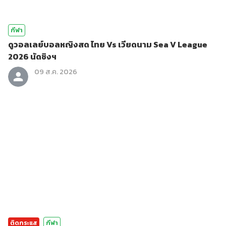
กีฬา
ดูวอลเลย์บอลหญิงสด ไทย Vs เวียดนาม Sea V League
2026 นัดชิงฯ
09 ส.ค. 2026
ติดกระแส
กีฬา