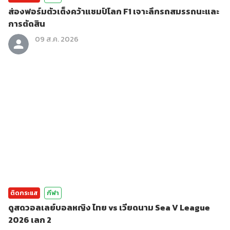
ส่องฟอร์มตัวเต็งคว้าแชมป์โลก F1 เจาะลึกรถสมรรถนะและ
การตัดสิน
09 ส.ค. 2026
ติดกระแส
กีฬา
ดูสดวอลเลย์บอลหญิง ไทย vs เวียดนาม Sea V League
2026 เลก 2