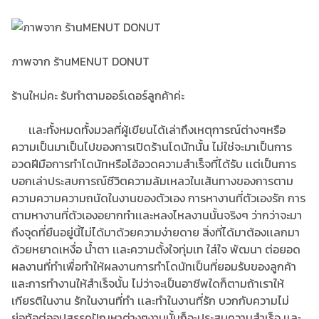
ภาพจาก ร้านMENUT DONUT
ร้านใหม่คะ รับทำตามออร์เดอร์ลูกค้าค่ะ
เเละทั้งหมดทั้งมวลที่ผู้เขียนได้เล่าถึงเหตุการณ์ต่างๆหรือ
ความเป็นมาเป็นไปของการเปิดร้านโดนัทนั้น ไม่ใช่จะมาเป็นการ
อวดฝีมือการทำโดนัทหรือโอ้อวดความสำเร็จที่ได้รับ เเต่เป็นการ
บอกเล่าประสบการณ์ชีวิตความล้มเหลวในเส้นทางของการตาม
ความความความถนัดในงานของตัวเอง การหางานที่ตัวเองรัก การ
ตามหางานที่ตัวเองอยากทำเเละหลงไหลงานนั้นจริงๆ ว่ากว่าจะมา
ถึงจุดที่ยืนอยู่นี้ไม่ได้มาด้วยความง่ายดาย สิ่งที่ได้มาต้องเเลกมา
ด้วยหยาดเหงื่อ น้ำตา เเละความตั้งใจทุ่มเท ใส่ใจ พัฒนา ต่อยอด
ผลงานที่ทำเพื่อทำให้ผลงานการทำโดนัทเป็นที่ยอมรับของลูกค้า
และการทำงานให้สำเร็จนั้น ไม่ว่าจะเป็นอาชีพใดก็ตามถ้าเราให้
เกียรติในงาน รักในงานที่ทำ เเละทำในงานที่รัก บวกกับความไม่
ย่อท้อต่ออุปสรรคปัญหาต่างๆงานนั้นก็จะประสบความสำเร็จ เเละ