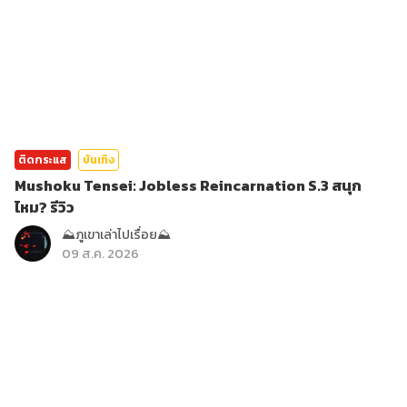
ติดกระแส
บันเทิง
Mushoku Tensei: Jobless Reincarnation S.3 สนุก
ไหม? รีวิว
⛰️ภูเขาเล่าไปเรื่อย⛰️
09 ส.ค. 2026