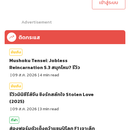
เข้าสู่ระบบ
Advertisement
ติดกระแส
บันเทิง
Mushoku Tensei: Jobless
Reincarnation S.3 สนุกไหม? รีวิว
|
09 ส.ค. 2026
|
4
min read
บันเทิง
รีวิวมินิซีรีส์จีน ชิงรักสลักใจ Stolen Love
(2025)
|
09 ส.ค. 2026
|
3
min read
กีฬา
ส่องฟอร์มตัวเต็งคว้าแชมป์โลก F1 เจาะลึก