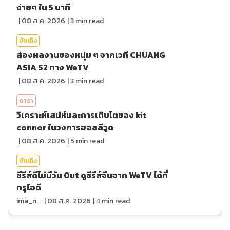
ง่ายๆ ใน 5 นาที
|
08 ส.ค. 2026
|
3
min read
บันเทิง
ส่องผลงานของหนุ่ม ๆ จากเวที CHUANG
ASIA S2 ทาง WeTV
|
08 ส.ค. 2026
|
3
min read
ดารา
วิเคราะห์เสน่ห์และการเติบโตของ kit
connor ในวงการฮอลลีวูด
|
08 ส.ค. 2026
|
5
min read
บันเทิง
ซีรีส์ดีไม่มีวัน Out ดูซีรีส์จีนจาก WeTV ได้ที่
ทรูไอดี
ima_nan
|
08 ส.ค. 2026
|
4
min read