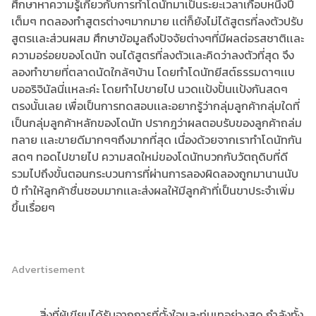
ศึกษาหาความรู้เกี่ยวกับการทำโดนัทมาเป็นระยะเวลาเกือบหนึ่งปี
เต็มๆ ทดลองทำสูตรต่างๆมากมาย เเต่ก็ยังไม่ได้สูตรที่ลงตัวปรับ
สูตรเเละส่วนผสม ศึกษาข้อมูลถึงปัจจัยต่างๆที่มีผลต่อรสชาติเเละ
ความอร่อยของโดนัท จนได้สูตรที่ลงตัวเเละคิดว่าลงตัวที่สุด จึง
ลองทำขายที่ตลาดนัดใกล้ๆบ้าน โดยทำโดนัทยีสต์ธรรมดาๆเเบ
บออริจินัลนี่เเหละค่ะ โดยทำไปขายไป นวดเเป้งปั้นเเป้งกันสดๆ
ตรงนั้นเลย เพื่อเป็นการทดสอบเเละอยากรู้ว่ากลุ่มลูกค้ากลุ่มใดที่
เป็นกลุ่มลูกค้าหลักของโดนัท ปรากฎว่าผลตอบรับของลูกค้าถล่ม
ทลาย เเละขายดีมากๆๆถึงมากที่สุด เนื่องด้วยจากเราทำโดนัทกัน
สดๆ ทอดไปขายไป ความสดใหม่ของโดนัทบวกกับวัตถุดิบที่ดี
รวมไปถึงขั้นตอนกระบวนการที่ผ่านการลองผิดลองถูกมานานนับ
ปี ทำให้ลูกค้าชื่นชอบมากเเละส่งผลให้มีลูกค้าที่เป็นขาประจำเพิ่ม
ขึ้นเรื่อยๆ
Advertisement
สิ่งที่ผู้เขียนได้รับจากการที่ตั้งใจเเละทุ่มเทอย่างสุด กำลังทั้ง