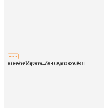
อาหาร
อร่อยง่าย ได้สุขภาพ...กับ 4 เมนูคาวหวานขิง !!