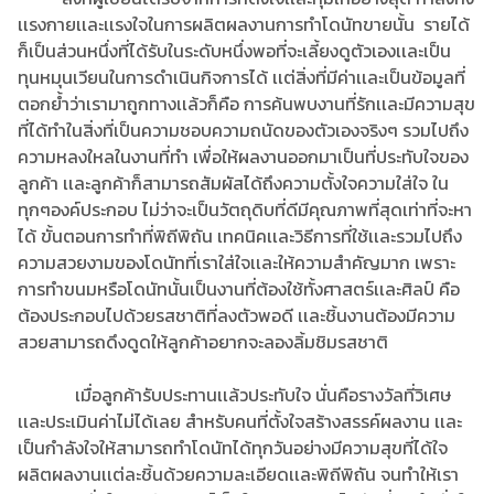
เเรงกายเเละเเรงใจในการผลิตผลงานการทำโดนัทขายนั้น รายได้
ก็เป็นส่วนหนึ่งที่ได้รับในระดับหนึ่งพอที่จะเลี้ยงดูตัวเองเเละเป็น
ทุนหมุนเวียนในการดำเนินกิจการได้ เเต่สิ่งที่มีค่าเเละเป็นข้อมูลที่
ตอกย้ำว่าเรามาถูกทางเเล้วก็คือ การค้นพบงานที่รักเเละมีความสุข
ที่ได้ทำในสิ่งที่เป็นความชอบความถนัดของตัวเองจริงๆ รวมไปถึง
ความหลงใหลในงานที่ทำ เพื่อให้ผลงานออกมาเป็นที่ประทับใจของ
ลูกค้า เเละลูกค้าก็สามารถสัมผัสได้ถึงความตั้งใจความใส่ใจ ใน
ทุกๆองค์ประกอบ ไม่ว่าจะเป็นวัตถุดิบที่ดีมีคุณภาพที่สุดเท่าที่จะหา
ได้ ขั้นตอนการทำที่พิถีพิถัน เทคนิคเเละวิธีการที่ใช้เเละรวมไปถึง
ความสวยงามของโดนัทที่เราใส่ใจเเละให้ความสำคัญมาก เพราะ
การทำขนมหรือโดนัทนั้นเป็นงานที่ต้องใช้ทั้งศาสตร์เเละศิลป์ คือ
ต้องประกอบไปด้วยรสชาติที่ลงตัวพอดี เเละชิ้นงานต้องมีความ
สวยสามารถดึงดูดให้ลูกค้าอยากจะลองลิ้มชิมรสชาติ
เมื่อลูกค้ารับประทานเเล้วประทับใจ นั่นคือรางวัลที่วิเศษ
เเละประเมินค่าไม่ได้เลย สำหรับคนที่ตั้งใจสร้างสรรค์ผลงาน เเละ
เป็นกำลังใจให้สามารถทำโดนัทได้ทุกวันอย่างมีความสุขที่ได้ใจ
ผลิตผลงานเเต่ละชิ้นด้วยความละเอียดเเละพิถีพิถัน จนทำให้เรา