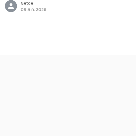
Getoe
09 ส.ค. 2026
ติดกระแส
ดารา
10 ซุปตาร์ตัวแม่ หน้าเด็ก หุ่นปัง
08 ส.ค. 2026