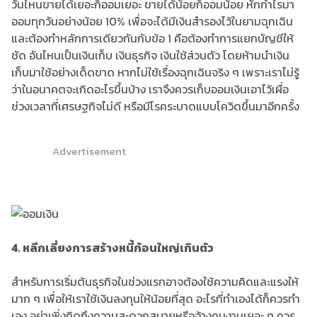
วันไหนขายได้เยอะก็ออมเยอะ ขายได้น้อยก็ออมน้อย หักกำไรมา
ออมทุกวันอย่างน้อย 10% เพื่อจะได้มีเงินสำรองไว้ในยามฉุกเฉิน
และต้องทำหลักการเดียวกันกับข้อ 1 คือต้องทำการแยกบัญชีให้
ชัด อันไหนเป็นเงินเก็บ เงินธุรกิจ เงินใช้ส่วนตัว โดยห้ามนำเงิน
เก็บมาใช้อย่างเด็ดขาด หากไม่ใช้เรื่องฉุกเฉินจริง ๆ เพราะเราไม่รู้
ว่าในอนาคตจะเกิดอะไรขึ้นบ้าง เราจึงควรเก็บออมเงินเอาไว้เผื่อ
ช่วงเวลาที่เศรษฐกิจไม่ดี หรือมีโรคระบาดแบบโควิดขึ้นมาอีกครั้ง
Advertisement
4. หลีกเลี่ยงการสร้างหนี้ก้อนใหญ่เกินตัว
สำหรับการเริ่มต้นธุรกิจในช่วงแรกอาจต้องใช้ความคิดและแรงให้
มาก ๆ เพื่อให้เราใช้เงินลงทุนให้น้อยที่สุด อะไรที่ทำเองได้ก็ควรทำ
เอง อย่าเพิ่งคิดถึงความสะดวกสบายหรือจ้างคนงานเยอะ ๆ ควร