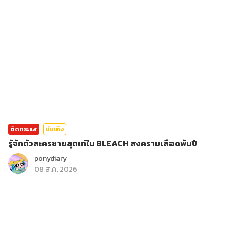
ติดกระแส
บันเทิง
รู้จักตัวละครชายสุดเท่ใน BLEACH สงครามเลือดพันปี
ponydiary
08 ส.ค. 2026