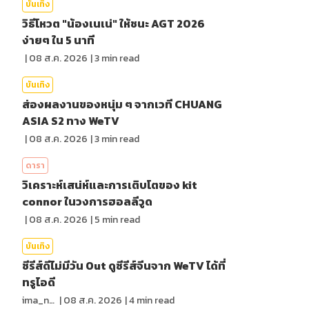
บันเทิง
วิธีโหวต "น้องเนเน่" ให้ชนะ AGT 2026
ง่ายๆ ใน 5 นาที
|
08 ส.ค. 2026
|
3
min read
บันเทิง
ส่องผลงานของหนุ่ม ๆ จากเวที CHUANG
ASIA S2 ทาง WeTV
|
08 ส.ค. 2026
|
3
min read
ดารา
วิเคราะห์เสน่ห์และการเติบโตของ kit
connor ในวงการฮอลลีวูด
|
08 ส.ค. 2026
|
5
min read
บันเทิง
ซีรีส์ดีไม่มีวัน Out ดูซีรีส์จีนจาก WeTV ได้ที่
ทรูไอดี
ima_nan
|
08 ส.ค. 2026
|
4
min read