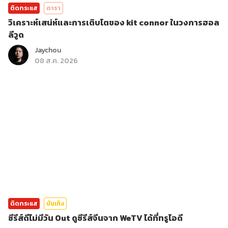
ติดกระแส
ดารา
วิเคราะห์เสน่ห์และการเติบโตของ kit connor ในวงการฮอล
ลีวูด
Jaychou
08 ส.ค. 2026
ติดกระแส
บันเทิง
ซีรีส์ดีไม่มีวัน Out ดูซีรีส์จีนจาก WeTV ได้ที่ทรูไอดี