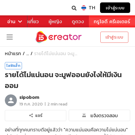
TH
เข้าสู่ระบบ
าหาร
อ่าน
ท่องเที่ยว
ผู้หญิง
ดูดวง
ทรูไอดี ครีเอเตอร์
เข้าสู่ระบบ
หน้าแรก
รายได้ไม่แน่นอน จะมู...
...
ไลฟ์แฮ็ก
รายได้ไม่แน่นอน จะมูฟออนยังไงให้มีเงิน
ออม
sipobom
|
19 ก.ค. 2020
2 min read
แจ้งตรวจสอบ
แชร์
อย่างที่ทุกคนทราบดีอยู่แล้วว่า "ความแน่นอนคือความไม่แน่นอน"