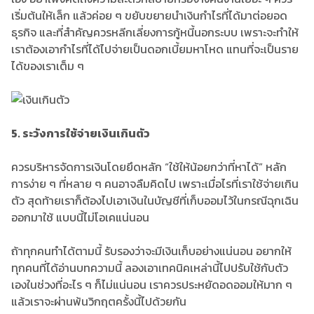
เริ่มต้นให้เล็ก แล้วค่อย ๆ ขยับขยายนำเงินกำไรที่ได้มาต่อยอด
ธุรกิจ และที่สำคัญควรหลีกเลี่ยงการกู้หนี้นอกระบบ เพราะจะทำให้
เราต้องเอากำไรที่ได้ไปจ่ายเป็นดอกเบี้ยมหาโหด แทนที่จะเป็นราย
ได้ของเราเต็ม ๆ
5.
ระวังการใช้จ่ายเงินเกินตัว
ควรบริหารจัดการเงินโดยยึดหลัก “ใช้ให้น้อยกว่าที่หาได้” หลัก
การง่าย ๆ ที่หลาย ๆ คนอาจลืมคิดไป เพราะเมื่อไรที่เราใช้จ่ายเกิน
ตัว สุดท้ายเราก็ต้องไปเอาเงินในบัญชีที่เก็บออมไว้ในกรณีฉุกเฉิน
ออกมาใช้ แบบนี้ไม่โอเคแน่นอน
ถ้าทุกคนทำได้ตามนี้ รับรองว่าจะมีเงินเก็บอย่างแน่นอน อยากให้
ทุกคนที่ได้อ่านบทความนี้ ลองเอาเทคนิคเหล่านี้ไปปรับใช้กับตัว
เองในช่วงที่อะไร ๆ ก็ไม่แน่นอน เราควรประหยัดอดออมให้มาก ๆ
แล้วเราจะผ่านพ้นวิกฤตครั้งนี้ไปด้วยกัน