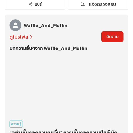
แจ้งตรวจสอบ
แชร์
Waffle_And_Muffin
ดูโปรไฟล์
ติดตาม
บทความอื่นๆจาก Waffle_And_Muffin
ความรู้
"อย่าเลี้ยงลูกตามคนอื่น" การเลี้ยงลูกตามสไตล์ นัก