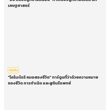
เศษฐศาสตร์
บันเทิง
"โคโนะโดริ หมอสองชีวิต" การ์ตูนที่ว่าด้วยความหมาย
ของชีวิต การกำเนิด และสูตินรีแพทย์