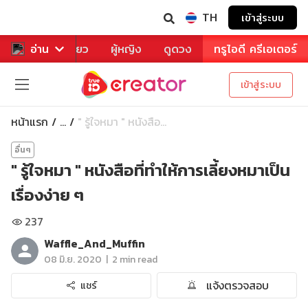
TH
เข้าสู่ระบบ
าหาร
อ่าน
ท่องเที่ยว
ผู้หญิง
ดูดวง
ทรูไอดี ครีเอเตอร์
เข้าสู่ระบบ
หน้าแรก
" รู้ใจหมา " หนังสือ...
...
อื่นๆ
" รู้ใจหมา " หนังสือที่ทำให้การเลี้ยงหมาเป็น
เรื่องง่าย ๆ
237
Waffle_And_Muffin
|
08 มิ.ย. 2020
2 min read
แจ้งตรวจสอบ
แชร์