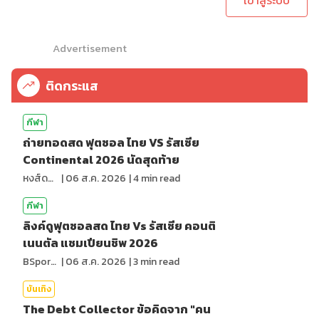
เข้าสู่ระบบ
Advertisement
ติดกระแส
กีฬา
ถ่ายทอดสด ฟุตซอล ไทย VS รัสเซีย
Continental 2026 นัดสุดท้าย
หงส์ดรุณ
|
06 ส.ค. 2026
|
4
min read
กีฬา
ลิงค์ดูฟุตซอลสด ไทย Vs รัสเซีย คอนติ
เนนตัล แชมเปียนชิพ 2026
BSports8
|
06 ส.ค. 2026
|
3
min read
บันเทิง
The Debt Collector ข้อคิดจาก "คน