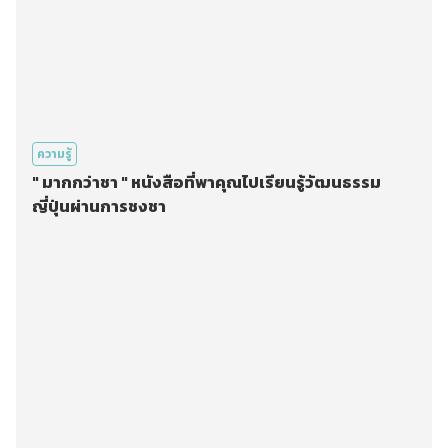
ความรู้
" มากกว่าชา " หนังสือที่พาคุณไปเรียนรู้วัฒนธรรม
ญี่ปุ่นผ่านการชงชา