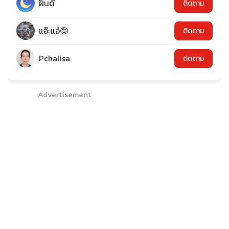
ฝันดี
ติดตาม
แอ๊ะแอ๋🤪
ติดตาม
Pchalisa
ติดตาม
Advertisement