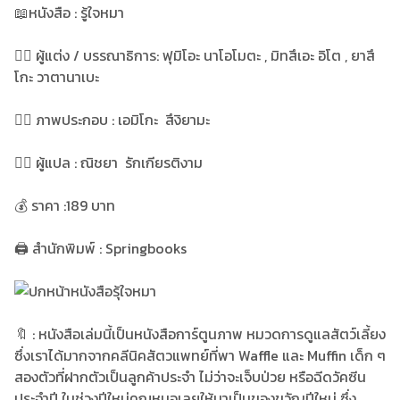
📖หนังสือ : รู้ใจหมา
✍🏻 ผู้แต่ง / บรรณาธิการ: ฟุมิโอะ นาโอโมตะ , มิทสึเอะ อิโต , ยาสึ
โกะ วาตานาเบะ
✍🏻 ภาพประกอบ : เอมิโกะ สึงิยามะ
✍🏻 ผู้แปล : ณิชยา รักเกียรติงาม
💰 ราคา :189 บาท
🖨 สำนักพิมพ์ : Springbooks
🔖 : หนังสือเล่มนี้เป็นหนังสือการ์ตูนภาพ หมวดการดูแลสัตว์เลี้ยง
ซึ่งเราได้มากจากคลีนิคสัตวแพทย์ที่พา Waffle และ Muffin เด็ก ๆ
สองตัวที่ฝากตัวเป็นลูกค้าประจำ ไม่ว่าจะเจ็บป่วย หรือฉีดวัคซีน
ประจำปี ในช่วงปีใหม่คุณหมอเลยให้มาเป็นของขวัญปีใหม่ ซึ่ง