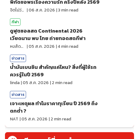
พิกัดขอพรเรื่องความรัก ครึ่งปีหลัง 2569
จิตไม่ว่าง
|
06 ส.ค. 2026
|
3
min read
กีฬา
ดูฟุตซอลสด Continental 2026
เวียดนาม พบ ไทย ถ่ายทอดสดกีฬา
หงส์ดรุณ
|
05 ส.ค. 2026
|
4
min read
ข่าวสาร
น้ำมันเบนซิน สำคัญแค่ไหน? สิ่งที่ผู้ใช้รถ
ควรรู้ในปี 2569
linda
|
05 ส.ค. 2026
|
2
min read
ข่าวสาร
เจาะเหตุผล ทำไมราคาทุเรียน ปี 2569 ถึง
ตกต่ำ ?
NAT
|
05 ส.ค. 2026
|
2
min read