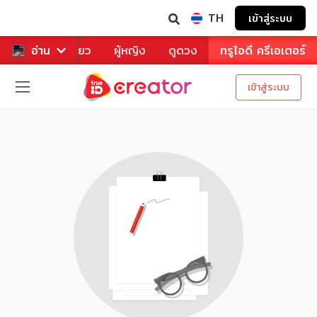
TH
เข้าสู่ระบบ
าหาร
อ่าน
ท่องเที่ยว
ผู้หญิง
ดูดวง
ทรูไอดี ครีเอเตอร์
เข้าสู่ระบบ