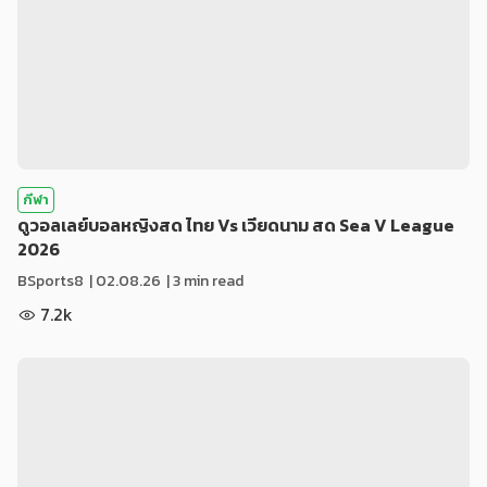
กีฬา
ดูวอลเลย์บอลหญิงสด ไทย Vs เวียดนาม สด Sea V League
2026
BSports8
|
02.08.26
| 3 min read
7.2k