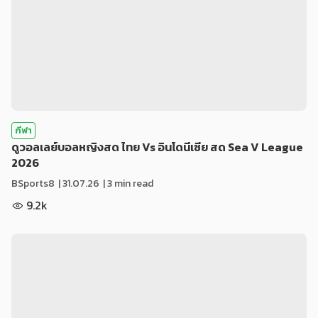
กีฬา
ดูวอลเลย์บอลหญิงสด ไทย Vs อินโดนีเซีย สด Sea V League
2026
BSports8
|
31.07.26
| 3 min read
9.2k