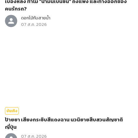
เบื้องหลัง ทำไม "น้ำมันเบนซิน" ถึงแพง และทางออกของ
คนรักรถ?
ดอกไม้กับสายน้ำ
07 ส.ค. 2026
บันเทิง
ป้ายยา เสียงกระซิบสีแดงฉาน นวนิยายสืบสวนสัญชาติ
ญี่ปุ่น
07 ส.ค. 2026