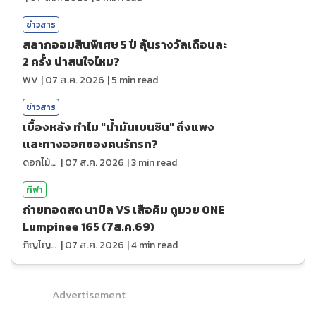
ข่าวสาร
สลากออมสินพิเศษ 5 ปี ลุ้นรางวัลเดือนละ
2 ครั้ง น่าสนใจไหม?
WV
|
07 ส.ค. 2026
|
5
min read
ข่าวสาร
เบื้องหลัง ทำไม "น้ำมันเบนซิน" ถึงแพง
และทางออกของคนรักรถ?
ดอกไม้กับสายน้ำ
|
07 ส.ค. 2026
|
3
min read
กีฬา
ถ่ายทอดสด นาบิล VS เสือคิม ดูมวย ONE
Lumpinee 165 (7ส.ค.69)
ภิญโญ ส่องแสง
|
07 ส.ค. 2026
|
4
min read
Advertisement