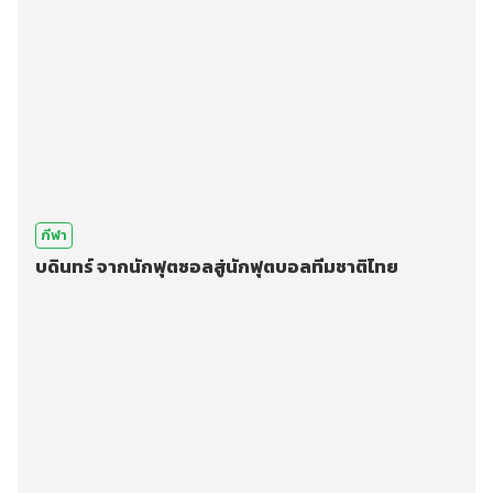
กีฬา
บดินทร์ จากนักฟุตซอลสู่นักฟุตบอลทีมชาติไทย