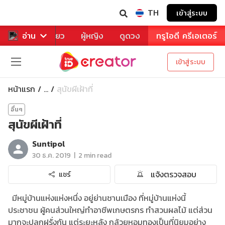
TH
เข้าสู่ระบบ
าหาร
อ่าน
ท่องเที่ยว
ผู้หญิง
ดูดวง
ทรูไอดี ครีเอเตอร์
เข้าสู่ระบบ
หน้าแรก
สุนัขผีเฝ้าที่
...
อื่นๆ
สุนัขผีเฝ้าที่
Suntipol
|
30 ธ.ค. 2019
2 min read
แจ้งตรวจสอบ
แชร์
มีหมู่บ้านแห่งแห่งหนึ่ง อยู่ย่านชานเมือง ที่หมู่บ้านแห่งนี้
ประชาชน ผู้คนส่วนใหญ่ทำอาชีพเกษตรกร ทำสวนผลไม้ แต่ส่วน
มากจะปลูกฝรั่งกัน แต่ระยะหลัง กล้วยหอมทองเป็นที่นิยมอย่าง