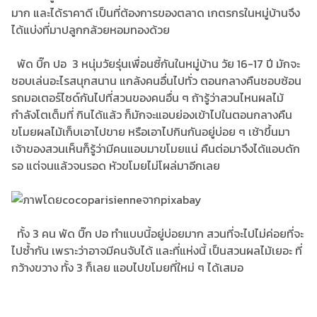
มาก และได้ราคาดี เป็นที่ต้องการของตลาด เกตรกรในหมู่บ้านจึง
ได้แบ่งที่มาปลูกกล้วยหอมทองด้วย
พัด บิ๊ก ปอ 3 หนุ่มวัยรุ่นเพื่อนซี้กันในหมู่บ้าน วัย 16-17 ปี มักจะ
ชอบเล่นอะไรสนุกสนาน แกล้งคนอื่นไปทั่ว ตอนกลางคืนชอบซ้อน
รถมอเตอร์ไซด์กันไปที่สวนของคนอื่น ๆ ถ้ารู้ว่าสวนไหนผลไม้
กำลังโตเต็มที่ กินได้แล้ว ก็มักจะแอบย่องเข้าไปในตอนกลางคืน
ขโมยผลไม้เก็บเอาไปขาย หรือเอาไปกินกันอยู่บ่อย ๆ เช้าขึ้นมา
เจ้าของสวนเห็นก็รู้ว่ามีคนแอบมาขโมยแน่ คืนต่อมาจึงได้แอบดัก
รอ แต่จนแล้วจนรอด หัวขโมยไม่โผล่มาอีกเลย
ทั้ง 3 คน พัด บิ๊ก ปอ ทำแบบนี้อยู่บ่อยมาก สวนที่จะไปไม่ค่อยที่จะ
ไปซ้ำกัน เพราะว่าอาจมีคนจับได้ และที่แห่งนี้ เป็นสวนผลไม้เยอะ ที่
กว้างขวาง ทั้ง 3 ก็เลย แอบไปขโมยที่ใหม่ ๆ ได้เสมอ