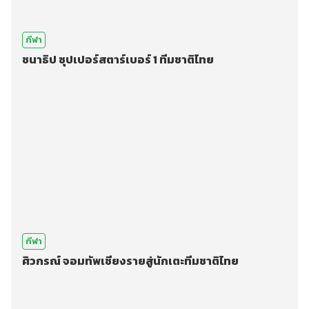
กีฬา
ชนาธิป ซุปเปอร์สตาร์เบอร์ 1 ทีมชาติไทย
กีฬา
ศิวกรณ์ จอมทัพเชียงรายสู่นักเตะทีมชาติไทย