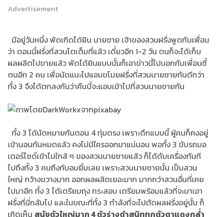
Advertisement
มีอยู่วันหนึ่ง พัดเกิดได้ยิน นายชาย เจ้าของสวนฝรั่งพูดกับเพื่อน
ว่า ตอนนี้ฝรั่งที่สวนโตเต็มที่แล้ว เดี๋ยวอีก 1-2 วัน ตนก็จะได้เก็บ
ผลผลิตไปขายแล้ว พัดได้ยินแบบนั้นก็เอาข่าวนี้ไปบอกกับเพื่อนซี้
ตนอีก 2 คน เพื่อนัดแนะไปแอบขโมยฝรั่งที่สวนนายชายกันดีกว่า
ทั้ง 3 จึงได้ตกลงกันว่าคืนนี้จะแอบเข้าไปที่สวนนายชายกัน
ทั้ง 3 ได้นัดหมายกันตอน 4 ทุ่มตรง เพราะดึกแบบนี้ ผู้คนก็คงอยู่
เข้านอนกันหมดแล้ว คงไม่มีใครออกมาแน่นอน พอทั้ง 3 ขับรถมอ
เตอร์ไซด์เข้าไปใกล้ ๆ ของสวนนายชายแล้ว ก็ได้ดับเครื่องทันที
ไปถึงทั้ง 3 คนถึงกับอมยิ้มเลย เพราะสวนนายชายนั้น เป็นสวน
ใหญ่ กว้างขวางมาก ออกผลผลิตเยอะมาก มากกว่าสวนอื่นที่เคย
ไปมาอีก ทั้ง 3 ได้เตรียมถุง กระสอบ เตรียมพร้อมแล้วที่จะมาเอา
ฝรั่งที่นี่กลับไป และในขณะที่ทั้ง 3 กำลังที่จะไปตัดผลฝรั่งอยู่นั้น ก็
เกิดเห็น
สุนัขตัวใหญ่มาก 4 ตัว
ร่างดำสนิททุกตัว
ตาแดงกล่ำ