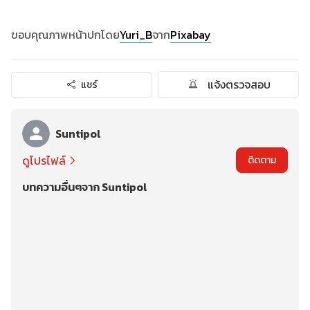
ขอบคุณภาพหน้าปกโดย
Yuri_B
จาก
Pixabay
แจ้งตรวจสอบ
แชร์
Suntipol
ดูโปรไฟล์
ติดตาม
บทความอื่นๆจาก Suntipol