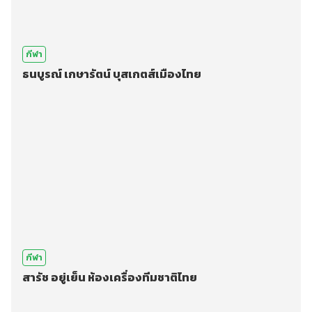
กีฬา
ธนบูรณ์ เกษารัตน์ บุสเกตส์เมืองไทย
กีฬา
สารัช อยู่เย็น ห้องเครื่องทีมชาติไทย