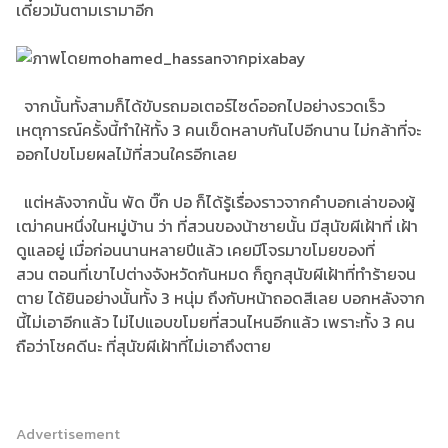
เดี๋ยวมันตามเรามาอีก
จากนั้นทั้งสามก็ได้ขับรถมอเตอร์ไซด์ออกไปอย่างรวดเร็ว
เหตุการณ์ครั้งนี้ทำให้ทั้ง 3 คนเข็ดหลาบกันไปอีกนาน ไม่กล้าที่จะ
ออกไปขโมยผลไม้ที่สวนใครอีกเลย
แต่หลังจากนั้น พัด บิ๊ก ปอ ก็ได้รู้เรื่องราวจากคำบอกเล่าของผู้
เฒ่าคนหนึ่งในหมู่บ้าน ว่า ที่สวนของน้าชายนั้น มีสุนัขผีเฝ้าที่ เฝ้า
ดูแลอยู่ เมื่อก่อนนานหลายปีแล้ว เคยมีโจรมาขโมยของที่
สวน ตอนที่เขาไปต่างจังหวัดกันหมด ก็ถูกสุนัขผีเฝ้าที่ทำร้ายจน
ตาย ได้ยินอย่างนั้นทั้ง 3 หนุ่ม ถึงกับหน้าถอดสีเลย บอกหลังจาก
นี้ไม่เอาอีกแล้ว ไม่ไปแอบขโมยที่สวนไหนอีกแล้ว เพราะทั้ง 3 คน
ถือว่าโชคดีนะ ที่สุนัขผีเฝ้าที่ไม่เอาถึงตาย
Advertisement