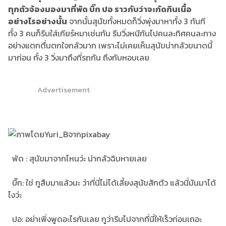
ทุกตัวจ้องมองมาที่
พัด บิ๊ก ปอ ราวกับว่าจะกัดกินเนื้อ
อย่างไรอย่างนั้น
จากนั้นสุนัขทั้งหมดก็วิ่งพุ่งมาหาทั้ง 3 ทันที
ทั้ง 3 คนก็รีบใส่เกียร์หมาเช่นกัน รีบวิ่งหนีกันไปคนละทิศคนละทาง
อย่างแตกตื่นตกใจกลัวมาก เพราะไม่เคยเห็นสุนัขน่ากลัวขนาดนี้
มาก่อน ทั้ง 3 วิ่งมาถึงที่รถกัน ถึงกับหอบเลย
Advertisement
พัด : สุนัขมาจากไหนว่ะ น่ากลัวฉิบหายเลย
บิ๊ก: ใช่ กูสืบมาแล้วนะ ว่าที่นี่ไม่ได้เลี้ยงสุนัขสักตัว แล้วนี่มันมาได้
ไงว่ะ
ปอ: อย่าเพิ่งพูดอะไรกันเลย กูว่ารีบไปจากที่นี่ให้เร็วก่อนเถอะ