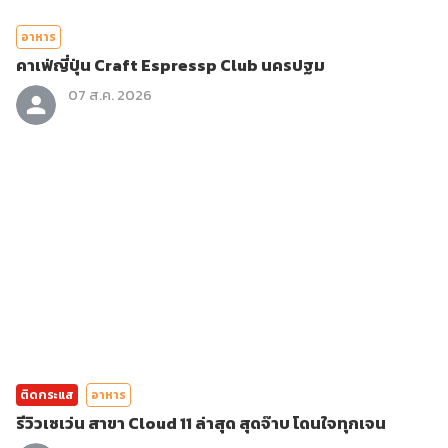
อาหาร
คาเฟ่ญี่ปุ่น Craft Espressp Club นครปฐม
07 ส.ค. 2026
ติดกระแส
อาหาร
รีวิวเซเว่น สาขา Cloud 11 ล่าสุด สุดจ๊าบ โดนใจทุกเจน