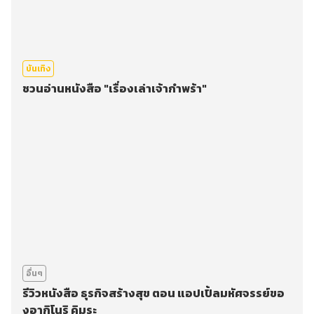
บันเทิง
ชวนอ่านหนังสือ "เรื่องเล่าเจ้ากำพร้า"
อื่นๆ
รีวิวหนังสือ ธุรกิจสร้างสุข ตอน แอปเปิ้ลมหัศจรรย์ขอ
งอากิโนริ คิมุระ