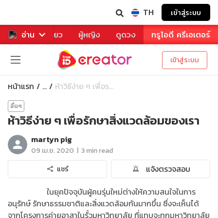
TH
เข้าสู่ระบบ
าหาร
อ่าน
ท่องเที่ยว
ผู้หญิง
ดูดวง
ทรูไอดี ครีเอเตอร์
เข้าสู่ระบบ
หน้าแรก
ห้าวิธีง่าย ๆ เพื่อร...
...
อื่นๆ
ห้าวิธีง่าย ๆ เพื่อรักษาสิ่งแวดล้อมของเรา
martyn pig
|
09 เม.ย. 2020
3 min read
แจ้งตรวจสอบ
แชร์
ในยุคปัจจุบันผู้คนรุ่นใหม่ต่างให้ความสนใจในการ
อนุรักษ์ รักษาธรรมชาติและสิ่งแวดล้อมกันมากขึ้น ซึ่งจะเห็นได้
จากโครงการค่ายอาสาในรั้วมหาวิทยาลัย ที่แทบจะทุกมหาวิทยาลัย