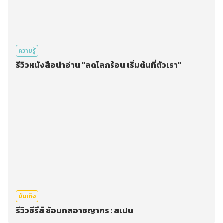
ความรู้
รีวิวหนังสือน่าอ่าน "ลดโลกร้อน เริ่มต้นที่ตัวเรา"
บันเทิง
รีวิวซีรีส์ ซ้อนกลอาชญากร : สเปน