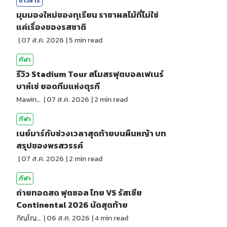
ข่าวสาร
มุมมองใหม่ของทุเรียน ราชาผลไม้ที่ไม่ใช่
แค่เรื่องของรสชาติ
|
07 ส.ค. 2026
|
5
min read
กีฬา
รีวิว Stadium Tour สโมสรฟุตบอลเฟเนร์
บาห์เช่ ยอดทีมแห่งตุรกี
Mawin. Pongsuttiyakorn
|
07 ส.ค. 2026
|
2
min read
กีฬา
เนย์มาร์กับช่วงเวลาสุดท้ายบนผืนหญ้า บท
สรุปของพรสวรรค์
|
07 ส.ค. 2026
|
2
min read
กีฬา
ถ่ายทอดสด ฟุตซอล ไทย VS รัสเซีย
Continental 2026 นัดสุดท้าย
ภิญโญ ส่องแสง
|
06 ส.ค. 2026
|
4
min read