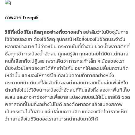
ภาพจาก freepik
วิธีที่หนึ่ง รีไซเคิลทุกอย่างที่ขวางหน้า
อย่าลืมว่าในปัจจุบันการ
ใช้ชีวิตของเรา ต้องใช้วัสดุ อุปกรณ์ หรือสิ่งของในชีวิตประจำวัน
หลายอย่างมาก ไม่ว่าจะเป็น กระดาษในที่ทำงาน ขวดน้ำพลาสติกที่
ซื้อทุกเช้า กระป๋องน้ำอัดลม ทุกคนรู้จัก ทุกคนเคยได้ยิน แต่หลาย
คนก็เลือกที่จะปฏิเสธ เพราะคิดว่า การกระทำเล็ก ๆ น้อยของเรา
มันจะช่วยโลกของเราได้สักเท่าไรกัน อยากให้ลองเปลี่ยนความคิด
เหล่านั้น และมองให้การรีไซเคิลเป็นความท้าทายอย่างหนึ่ง
กระดาษหน้าเดียวที่ใช้แล้วทิ้ง ลองนำกลับมารวมเป็นเล่มเพื่อใช้ใน
ด้านที่ยังไม่ได้เ่ขียน กระป๋องน้ำอัดลมที่กินแล้วทิ้ง ลองหาพื้นที่เก็บ
สะสม และอาจหาช่องทางเพื่อขาย แปลงเศษขยะให้เป็นรายได้ ขวด
พลาสติกที่โยนทิ้งอย่างไม่ใยดี ลองตัดฝาออกแล้วแปลงสภาพ
เป็นกระต้นไม้ในสวน แค่เปลี่ยนความคิด แค่ลองเปิดใจ เราจะเห็น
ว่าหลายสิ่งในชีวิตของเราสามารถนำกลับมาใช้ได้