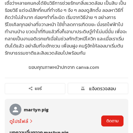
เชื่อว่าหลายคนคงได้ยินวิธีการช่วยรักษาสิ่งแวดล้อม เป็นสิบ เป็น
ร้อยวิธี แต่จะมีสักกี่คนที่ทำจริง ๆ จัง ๆ ลองดูสักตั้ง ลองหาวิธีที่
คิดว่าไม่ลำบาก ค่อยๆทำที่ละนิด เริ่มจากวิธีง่าย ๆ อย่างการ
รีไซเคิลทุกอย่างที่ขวางหน้า ใช้ซ้ำลดการเกิดขยะ นั่งรถไฟฟ้าไป
ทำงานบ้าง ขวดน้ำที่กินแล้วทิ้งก็เอามาประดิษฐ์ทำโน่นนี่นั่น เพื่อจะ
กลายเป็นงานอดิเรกแก้เบื่อในช่วงกักตัวหนีโควิท และเมื่อเราเริ่ม
ต้นได้แล้ว อย่าลืมที่จะชักชวน เพื่อนฝูง คนรู้จักให้ลองมาเริ่มต้น
รักษาธรรมชาติและสิงแวดล้อมไปพร้อมกัน
ขอบคุณภาพหน้าปกจาก canva.com
แจ้งตรวจสอบ
แชร์
martyn pig
ดูโปรไฟล์
ติดตาม
บทความอื่นๆจาก martyn pig