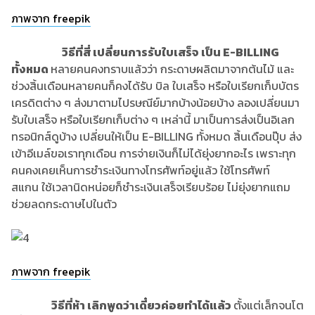
ภาพจาก freepik
วิธีที่สี่ เปลี่ยนการรับใบเสร็จ เป็น E-BILLING
ทั้งหมด
หลายคนคงทราบแล้วว่า กระดาษผลิตมาจากต้นไม้ และ
ช่วงสิ้นเดือนหลายคนก็คงได้รับ บิล ใบเสร็จ หรือใบเรียกเก็บบัตร
เครดิตต่าง ๆ ส่งมาตามไปรษณีย์มากบ้างน้อยบ้าง ลองเปลี่ยนมา
รับใบเสร็จ หรือใบเรียกเก็บต่าง ๆ เหล่านี้ มาเป็นการส่งเป็นอิเลก
ทรอนิกส์ดูบ้าง เปลี่ยนให้เป็น E-BILLING ทั้งหมด สิ้นเดือนปุ๊บ ส่ง
เข้าอีเมล์ขอเราทุกเดือน การจ่ายเงินก็ไม่ได้ยุ่งยากอะไร เพราะทุก
คนคงเคยเห็นการชำระเงินทางโทรศัพท์อยู่แล้ว ใช้โทรศัพท์
สแกน ใช้เวลานิดหน่อยก็ชำระเงินเสร็จเรียบร้อย ไม่ยุ่งยากแถม
ช่วยลดกระดาษไปในตัว
ภาพจาก freepik
วิธีที่ห้า เลิกพูดว่าเดี๋ยวค่อยทำได้แล้ว
ตั้งแต่เล็กจนโต