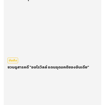
บันเทิง
ชวนดูสารคดี "ออโรวิลล์ แดนอุดมคติของอินเดีย"