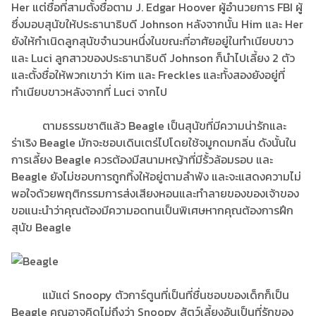
Her แต่ชื่อที่สามตั้งชื่อตาม J. Edgar Hoover ผู้อำนวยการ FBI ผู้
ซึ่งมอบสุนัขให้ประธานาธิบดี Johnson หลังจากนั้น Him และ Her
ยังให้กำเนิดลูกสุนัขจำนวนหนึ่งในขณะที่อาศัยอยู่ในทำเนียบขาว
และ Luci ลูกสาวของประธานาธิบดี Johnson ก็นำไปเลี้ยง 2 ตัว
และตั้งชื่อให้พวกเขาว่า Kim และ Freckles และทั้งสองยังอยู่ที่
ทำเนียบขาวหลังจากที่ Luci จากไป
ตามธรรมชาติแล้ว Beagle เป็นสุนัขที่มีความน่ารักและ
ร่าเริง Beagle มักจะชอบเดินเตร่ไปโดยใช้จมูกดมกลิ่น ดังนั้นใน
การเลี้ยง Beagle ควรต้องมีสนามหญ้าที่มีรั้วล้อมรอบ และ
Beagle ยังไม่ชอบการถูกทิ้งให้อยู่ตามลำพัง และจะแสดงความไม่
พอใจด้วยพฤติกรรมการส่งเสียงหอนและทำลายของของเจ้าของ
ขอแนะนำว่าคุณต้องมีความอดทนเป็นพิเศษหากคุณต้องการฝึก
สุนัข Beagle
แม้แต่ Snoopy ตัวการ์ตูนที่เป็นที่ชื่นชอบของเด็กก็เป็น
Beagle คุณอาจคิดไม่ถึงว่า Snoopy สัตว์เลี้ยงอันเป็นที่รักของ