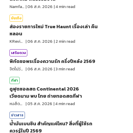
NamfahPhupha
|
06 ส.ค. 2026
|
4
min read
บันเทิง
ส่องรายการใหม่ True Haunt เรื่องเล่า คืน
หลอน
KReview
|
06 ส.ค. 2026
|
2
min read
เสริมดวง
พิกัดขอพรเรื่องความรัก ครึ่งปีหลัง 2569
จิตไม่ว่าง
|
06 ส.ค. 2026
|
3
min read
กีฬา
ดูฟุตซอลสด Continental 2026
เวียดนาม พบ ไทย ถ่ายทอดสดกีฬา
หงส์ดรุณ
|
05 ส.ค. 2026
|
4
min read
ข่าวสาร
น้ำมันเบนซิน สำคัญแค่ไหน? สิ่งที่ผู้ใช้รถ
ควรรู้ในปี 2569