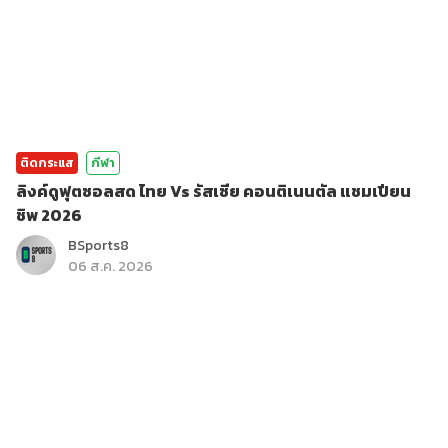
ติดกระแส
กีฬา
ลิงค์ดูฟุตซอลสด ไทย Vs รัสเซีย คอนติเนนตัล แชมเปียน
ชิพ 2026
BSports8
06 ส.ค. 2026