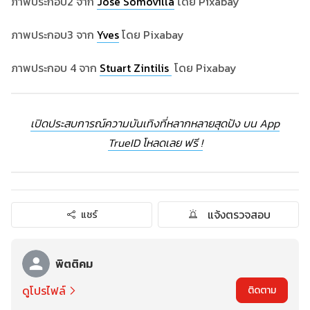
ภาพประกอบ
2 จาก
José Somovilla
โดย Pixabay
ภาพประกอบ
3 จาก
Yves
โดย Pixabay
ภาพประกอบ 4 จาก
Stuart Zintilis
โดย Pixabay
เปิดประสบการณ์ความบันเทิงที่หลากหลายสุดปัง บน App
TrueID โหลดเลย ฟรี !
แจ้งตรวจสอบ
แชร์
พิตติคม
ดูโปรไฟล์
ติดตาม