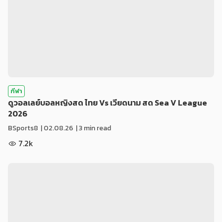
กีฬา
ดูวอลเลย์บอลหญิงสด ไทย Vs เวียดนาม สด Sea V League
2026
BSports8
|
02.08.26
| 3 min read
7.2k