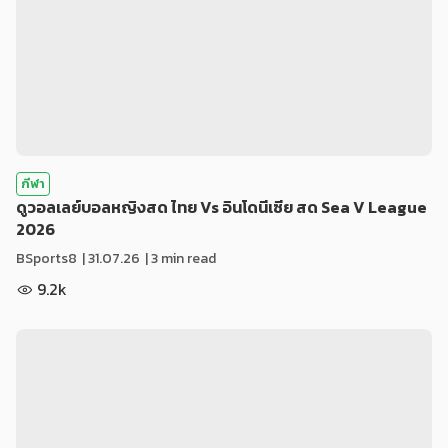
กีฬา
ดูวอลเลย์บอลหญิงสด ไทย Vs อินโดนีเซีย สด Sea V League
2026
BSports8
|
31.07.26
| 3 min read
9.2k