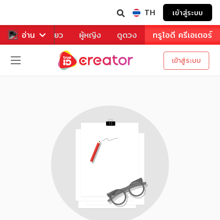
TH
เข้าสู่ระบบ
าหาร
อ่าน
ท่องเที่ยว
ผู้หญิง
ดูดวง
ทรูไอดี ครีเอเตอร์
เข้าสู่ระบบ