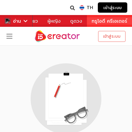
TH
เข้าสู่ระบบ
าหาร
อ่าน
ท่องเที่ยว
ผู้หญิง
ดูดวง
ทรูไอดี ครีเอเตอร์
เข้าสู่ระบบ