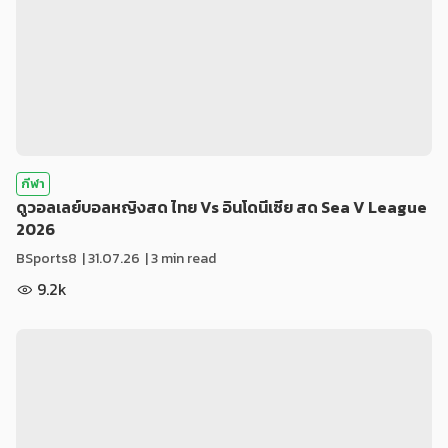
กีฬา
ดูวอลเลย์บอลหญิงสด ไทย Vs อินโดนีเซีย สด Sea V League
2026
BSports8
|
31.07.26
| 3 min read
9.2k