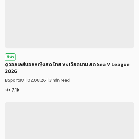
กีฬา
ดูวอลเลย์บอลหญิงสด ไทย Vs เวียดนาม สด Sea V League
2026
BSports8
|
02.08.26
| 3 min read
7.1k