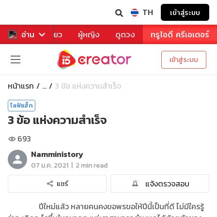
TH
เข้าสู่ระบบ
าหาร
อ่าน
ท่องเที่ยว
ผู้หญิง
ดูดวง
ทรูไอดี ครีเอเตอร์
เข้าสู่ระบบ
หน้าแรก
3 ข้อ แห่งความสำเร็จ
...
ไลฟ์แฮ็ก
3 ข้อ แห่งความสำเร็จ
693
Namministory
|
07 ม.ค. 2021
2 min read
แจ้งตรวจสอบ
แชร์
ปีใหม่แล้ว หลายคนคงขอพรขอให้ปีนี้เป็นที่ดี ไม่มีใครรู้