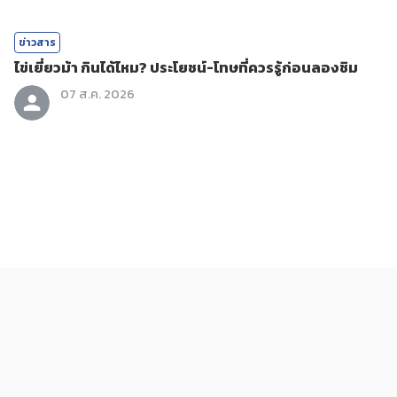
ข่าวสาร
ไข่เยี่ยวม้า กินได้ไหม? ประโยชน์-โทษที่ควรรู้ก่อนลองชิม
07 ส.ค. 2026
ข่าวสาร
ถอนทิ้งทำไม? 6 วัชพืชกินได้ที่มีประโยชน์กว่าที่คิด