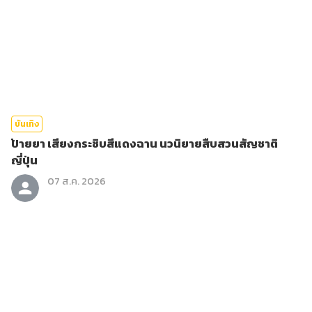
บันเทิง
ป้ายยา เสียงกระซิบสีแดงฉาน นวนิยายสืบสวนสัญชาติ
ญี่ปุ่น
07 ส.ค. 2026