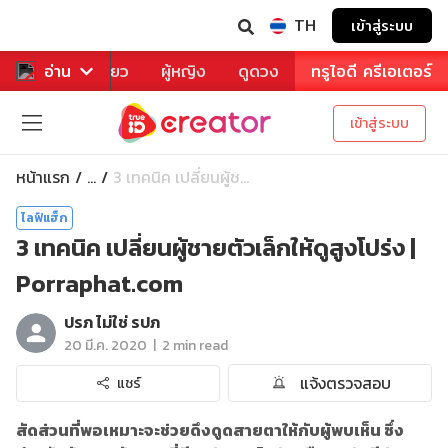
TH
เข้าสู่ระบบ
าหาร
อ่าน
ท่องเที่ยว
ผู้หญิง
ดูดวง
ทรูไอดี ครีเอเตอร์
เข้าสู่ระบบ
หน้าแรก
3 เทคนิค เปลี่ยนผู้ช...
...
ไลฟ์แฮ็ก
3 เทคนิค เปลี่ยนผู้ชายตัวเล็กให้ดูสูงโปร่ง |
Porraphat.com
ปรภ ไม่ใช่ รปภ
|
20 มี.ค. 2020
2 min read
แจ้งตรวจสอบ
แชร์
สัดส่วนที่พอเหมาะจะช่วยดึงดูดสายตาให้กับผู้พบเห็น ซึ่ง