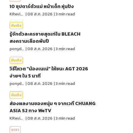
10 ซุปตาร์ตัวแม่ หน้าเด็ก หุ่นปัง
KReview
|
08 ส.ค. 2026
|
3
min read
บันเทิง
รู้จักตัวละครชายสุดเท่ใน BLEACH
สงครามเลือดพันปี
ponydiary
|
08 ส.ค. 2026
|
3
min read
บันเทิง
วิธีโหวต "น้องเนเน่" ให้ชนะ AGT 2026
ง่ายๆ ใน 5 นาที
ponydiary
|
08 ส.ค. 2026
|
3
min read
บันเทิง
ส่องผลงานของหนุ่ม ๆ จากเวที CHUANG
ASIA S2 ทาง WeTV
KReview
|
08 ส.ค. 2026
|
3
min read
ดารา