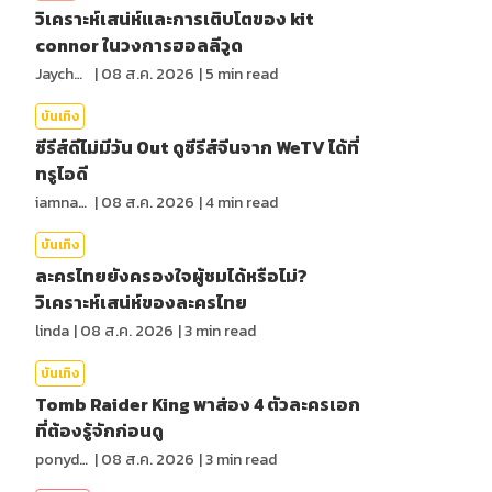
วิเคราะห์เสน่ห์และการเติบโตของ kit
connor ในวงการฮอลลีวูด
Jaychou
|
08 ส.ค. 2026
|
5
min read
บันเทิง
ซีรีส์ดีไม่มีวัน Out ดูซีรีส์จีนจาก WeTV ได้ที่
ทรูไอดี
iamnan23
|
08 ส.ค. 2026
|
4
min read
บันเทิง
ละครไทยยังครองใจผู้ชมได้หรือไม่?
วิเคราะห์เสน่ห์ของละครไทย
linda
|
08 ส.ค. 2026
|
3
min read
บันเทิง
Tomb Raider King พาส่อง 4 ตัวละครเอก
ที่ต้องรู้จักก่อนดู
ponydiary
|
08 ส.ค. 2026
|
3
min read