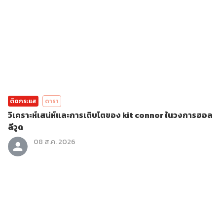
ติดกระแส
ดารา
วิเคราะห์เสน่ห์และการเติบโตของ kit connor ในวงการฮอล
ลีวูด
08 ส.ค. 2026