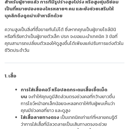
สำหรับผู้ชายแล้ว การที่มีรูปร่างสูงโปร่ง หรือสูงหุ่นดีย่อม
เป็นที่หมายปองของใครหลายๆ คน และยังช่วยเสริมให้
บุคลิกดึงดูดน่าเข้าหาอีกด้วย
ความสูงเป็นสิ่งที่ซื้อขายกันไม่ได้ ซึ่งหากคุณเป็นผู้ชายไซส์มินิ
หรือที่เรียกว่าเป็นผู้ชายตัวเล็ก ปรภ จะขอแนะนำเทคนิค 3 ข้อที่
คุณสามารถเปลี่ยนตัวเองให้ดูสูงขึ้นได้เพียงแค่ปรับการแต่งตัวใน
ชีวิตประจำวัน
1. เสื้อ
การใส่เสื้อคอวี หรือปลดกระดมเสื้อเชิ้ตเม็ด
บน
จะทำให้คุณดูมีสัดส่วนตรงช่วงคอที่กว้างยาวขึ้น
การโชว์หน้าอกเล็กน้อยจะหลอกตาให้กับผู้พบเห็นว่า
คุณมีช่วงคอที่ยาว และดูสูง
ใส่เสื้อลายทางตรง
เป็นเทคนิคเก่าแก่ที่หลายคนรู้ดี
ว่าการใส่เสื้อที่มีลวดลายเป็นเส้นทางตรงจะช่วย