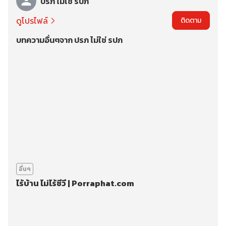
ปรภ ไม่ใช่ รปภ
ดูโปรไฟล์
ติดตาม
บทความอื่นๆจาก ปรภ ไม่ใช่ รปภ
อื่นๆ
ไร้บ้าน ไม่ไร้ชีวี | Porraphat.com