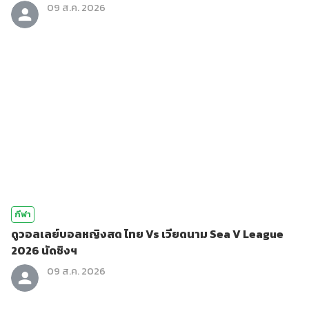
09 ส.ค. 2026
กีฬา
ดูวอลเลย์บอลหญิงสด ไทย Vs เวียดนาม Sea V League
2026 นัดชิงฯ
09 ส.ค. 2026