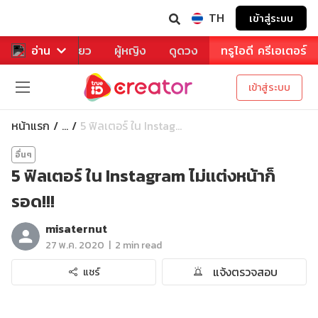
TH
เข้าสู่ระบบ
าหาร
อ่าน
ท่องเที่ยว
ผู้หญิง
ดูดวง
ทรูไอดี ครีเอเตอร์
เข้าสู่ระบบ
หน้าแรก
5 ฟิลเตอร์ ใน Instag...
...
อื่นๆ
5 ฟิลเตอร์ ใน Instagram ไม่เเต่งหน้าก็
รอด!!!
misaternut
|
27 พ.ค. 2020
2 min read
แจ้งตรวจสอบ
แชร์