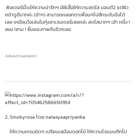
ฟิลเตอร์นี้จะให้ความน่ารักๆ มีผีเสื้อให้ความสดใส นอนตี2 แต่ผิว
หน้าดูดีมากค่ะ (ฮ่าๆ) สามารถหลอกตาเพื่อนๆไปอีกระดับนึงได้
เลย เหมือนวิ่งเล่นในทุ่งลาเวนเดอร์เลยหล่ะ สดใสมากๆ เอ้า หนึ่ง !
สอง !สาม ! ยิ้มแชะภาพกันรัวๆเลย
Advertisement
2. Smokyrose โดย natasyaapriyanka
ให้ความเกรนนิดๆ เปรียนเสมือนดอกไม้ ให้ความโรเเมนติกไป