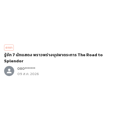
ดารา
รู้จัก 7 นักแสดง พราวพร่างบุปผาตระการ The Road to
Splendor
080*******
09 ส.ค. 2026