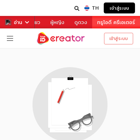
TH
เข้าสู่ระบบ
าหาร
อ่าน
ท่องเที่ยว
ผู้หญิง
ดูดวง
ทรูไอดี ครีเอเตอร์
เข้าสู่ระบบ