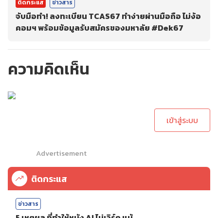
ติดกระแส
ข่าวสาร
จับมือทำ! ลงทะเบียน TCAS67 ทำง่ายผ่านมือถือ ไม่ง้อ
คอมฯ พร้อมข้อมูลรับสมัครของมหาลัย #Dek67
ความคิดเห็น
กรุณาเข้าสู่ระบบเพื่อ
ทำการคอมเม้นต์
เข้าสู่ระบบ
Advertisement
ติดกระแส
ข่าวสาร
5 เหตุผล ที่ทำให้หนัง AI ไม่เวิร์ก แม้