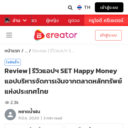
TH
เข้าสู่ระบบ
าหาร
อ่าน
ท่องเที่ยว
ผู้หญิง
ดูดวง
ทรูไอดี ครีเอเตอร์
เข้าสู่ระบบ
หน้าแรก
Review | รีวิวแอปฯ S...
...
ไลฟ์แฮ็ก
Review | รีวิวแอปฯ SET Happy Money
แอปบริหารจัดการเงินจากตลาดหลักทรัพย์
แห่งประเทศไทย
2.3k
หยาดน้ำฝน
|
11 มิ.ย. 2020
3 min read