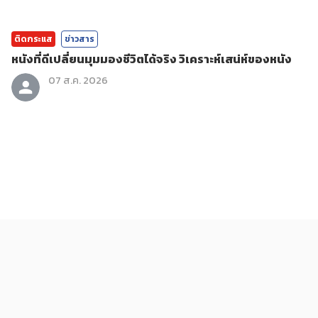
ติดกระแส
ข่าวสาร
หนังที่ดีเปลี่ยนมุมมองชีวิตได้จริง วิเคราะห์เสน่ห์ของหนัง
07 ส.ค. 2026
ติดกระแส
ข่าวสาร
สลากออมสินพิเศษ 5 ปี ลุ้นรางวัลเดือนละ 2 ครั้ง น่าสนใจ