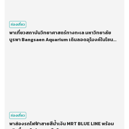
ท่องเที่ยว
พาเที่ยวสถาบันวิทยาศาสตร์ทางทะเล มหาวิทยาลัย
บูรพา Bangsaen Aquarium เดินลอดอุโมงค์ในโซน
เปิดใหม่!
ท่องเที่ยว
พาส่องรถไฟฟ้าสายสีน้ำเงิน MRT BLUE LINE พร้อม