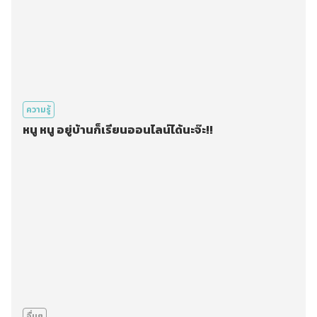
ความรู้
หนู หนู อยู่บ้านก็เรียนออนไลน์ได้นะจ๊ะ!!
อื่นๆ