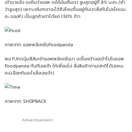
เข้ามาแล้ว จะเห็นว่าแอพ จะให้เงินคืนเรา สูงสุดอยู่ที่ 8% นะคะ (ย้ำ
ว่าสูงสุด) เพราะจริงๆเราจะได้ถึงไหมขึ้นอยู่กับเราสั่งกับโปรไหนนะ
คะ ของPJ เป็นลูกค้าเก่าได้แค่ 1.50% จ้าา
ภาพจาก: แอพพลิเคชันFoodpanda
พอ PJกดปุ่มสีส้มเข้าแอพพลิเคชันมา จะขึ้นหน้าจอเข้าไปในแอพ
Foodpanda ทันทีเลยจ้า ให้เพื่อนไป สั่งสินค้าตามปกติได้เลยนะ
คะ(เลือกกินอะไรสั่งเลยจ้า)
ภาพจาก: SHOPBACK
Advertisement