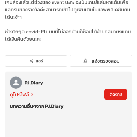
เกมส์จะแล้วแต่ช่วงของ event นะคะ จะเป็นเกมส์เล่นหาแต้มเพื่อ
แลกรับของรางวัลค่ะ สามารถเข้าไปดูเพิ่มเติมในแอพพลิเคชันกัน
ได้นะจ้าา
ช่วงวิกฤต covid-19 แบบนี้ไม่ออกบ้านก็ช็อปได้ง่ายๆสบายๆแถม
ได้เงินคืนด้วยนะคะ
แจ้งตรวจสอบ
แชร์
PJ.Diary
ดูโปรไฟล์
ติดตาม
บทความอื่นๆจาก PJ.Diary