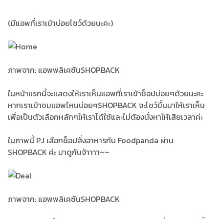
(มีแอพที่เราเข้าบ่อยโชว์ด้วยนะคะ)
ภาพจาก: แอพพลิเคชันSHOPBACK
ในหน้าแรกนี้จะแสดงให้เราเห็นแอพที่เราเข้าช็อปบ่อยๆด้วยนะคะ
หากเราเข้าชมแอพไหนบ่อยๆSHOPBACK จะโชว์ขึ้นมาให้เราเห็น
เพื่อเป็นตัวเลือกหลักๆให้เราได้ใช้และไม่ต้องนั่งหาให้เสียเวลาค่ะ
ในภาพนี้ PJ เลือกช็อปสั่งอาหารกับ Foodpanda ผ่าน
SHOPBACK ค่ะ มาดูกันจ้าาาา~~
ภาพจาก: แอพพลิเคชันSHOPBACK