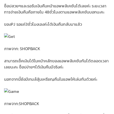
ช็อปสวยๆและรอรับเงินคืนหน้าแอพพลิเคชันได้เลยค่ะ ระยะเวลา
การจ่ายเงินคืนคือภายใน 48ชั่วโมงตามแอพพลิเคชันบอกนะคะ
ของPJ รอแค่3ชั่วโมงเองค่ะได้เงินคืนกลับมาแล้ว
ภาพจาก: SHOPBACK
สามารถเช็คเงินได้ในหน้าหลักของแอพพลิเคชันกันได้ตลอดเวลา
เลยนะคะ ช็อปง่ายๆได้เงินคืนมีจริงค่ะ
นอกจากนี้ยังมีเกมส์ลุ้นเหรียญคืนในแอพให้เล่นกันด้วยค่ะ
ภาพจาก:SHOPBACK