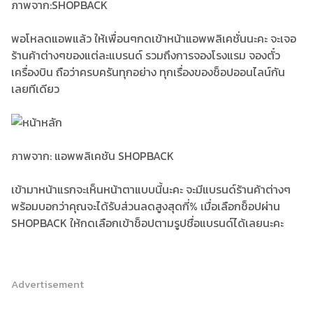
ภาพจาก:SHOPBACK
พอโหลดแอพแล้ว ให้เพื่อนๆกดเข้าหน้าแอพพลิเคชั่นนะคะ จะเจอ
ร้านค้าต่างๆของแต่ละแบรนด์ รวมถึงการจองโรงแรม จองตั๋ว
เครื่องบิน ถือว่าครบครันทุกอย่าง ทุกเรื่องของช็อปออนไลน์กัน
เลยทีเดียว
ภาพจาก: แอพพลิเคชัน SHOPBACK
เข้ามาหน้าแรกจะเห็นหน้าตาแบบนี้นะคะ จะมีแบรนด์ร้านค้าต่างๆ
พร้อมบอกว่าคุณจะได้รับส่วนลดสูงสุดกี่% เมื่อเลือกช็อปผ่าน
SHOPBACK ให้กดเลือกเข้าช็อปตามรูปชื่อแบรนด์ได้เลยนะคะ
Advertisement