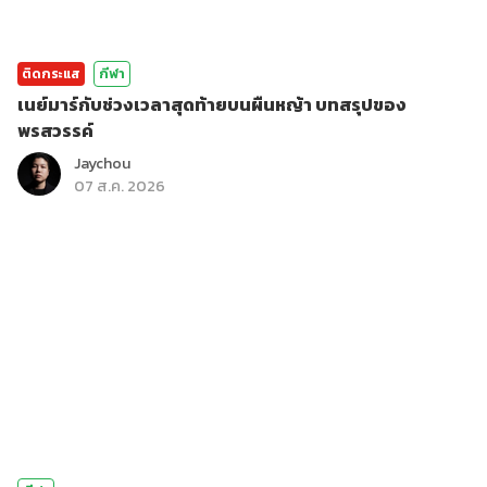
ติดกระแส
กีฬา
เนย์มาร์กับช่วงเวลาสุดท้ายบนผืนหญ้า บทสรุปของ
พรสวรรค์
Jaychou
07 ส.ค. 2026