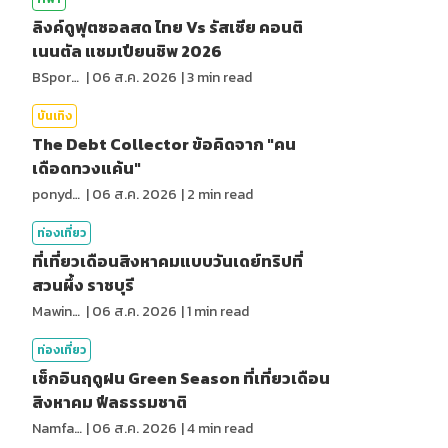
ลิงค์ดูฟุตซอลสด ไทย Vs รัสเซีย คอนติ
เนนตัล แชมเปียนชิพ 2026
BSports8
|
06 ส.ค. 2026
|
3
min read
บันเทิง
The Debt Collector ข้อคิดจาก "คน
เดือดทวงแค้น"
ponydiary
|
06 ส.ค. 2026
|
2
min read
ท่องเที่ยว
ที่เที่ยวเดือนสิงหาคมแบบวันเดย์ทริปที่
สวนผึ้ง ราชบุรี
MawinMatravel
|
06 ส.ค. 2026
|
1
min read
ท่องเที่ยว
เช็กอินฤดูฝน Green Season ที่เที่ยวเดือน
สิงหาคม ฟีลธรรมชาติ
NamfahPhupha
|
06 ส.ค. 2026
|
4
min read