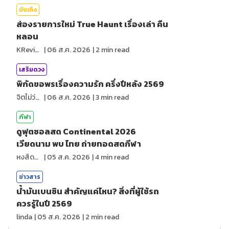
บันเทิง
ส่องรายการใหม่ True Haunt เรื่องเล่า คืน
หลอน
KReview
|
06 ส.ค. 2026
|
2
min read
เสริมดวง
พิกัดขอพรเรื่องความรัก ครึ่งปีหลัง 2569
จิตไม่ว่าง
|
06 ส.ค. 2026
|
3
min read
กีฬา
ดูฟุตซอลสด Continental 2026
เวียดนาม พบ ไทย ถ่ายทอดสดกีฬา
หงส์ดรุณ
|
05 ส.ค. 2026
|
4
min read
ข่าวสาร
น้ำมันเบนซิน สำคัญแค่ไหน? สิ่งที่ผู้ใช้รถ
ควรรู้ในปี 2569
linda
|
05 ส.ค. 2026
|
2
min read