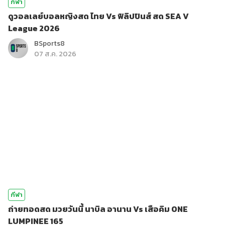
กีฬา
ดูวอลเลย์บอลหญิงสด ไทย Vs ฟิลิปปินส์ สด SEA V
League 2026
BSports8
07 ส.ค. 2026
กีฬา
ถ่ายทอดสด มวยวันนี้ นาบิล อานาน Vs เสือคิม ONE
LUMPINEE 165