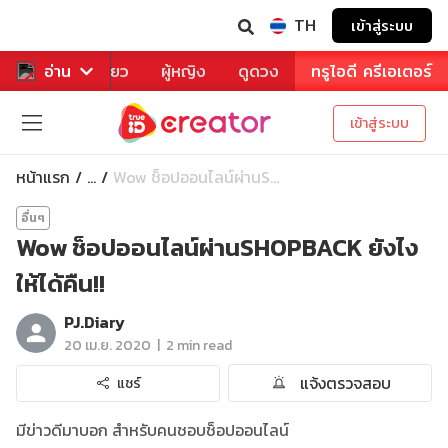
TH
เข้าสู่ระบบ
าหาร
อ่าน
ท่องเที่ยว
ผู้หญิง
ดูดวง
ทรูไอดี ครีเอเตอร์
เข้าสู่ระบบ
หน้าแรก
Wow ช็อปออนไลน์ผ่านS...
...
อื่นๆ
Wow ช็อปออนไลน์ผ่านSHOPBACK ยังไง
ให้ได้คืน!!
PJ.Diary
|
20 เม.ย. 2020
2 min read
แจ้งตรวจสอบ
แชร์
มีข่าวดีมาบอก สำหรับคนชอบช็อปออนไลน์