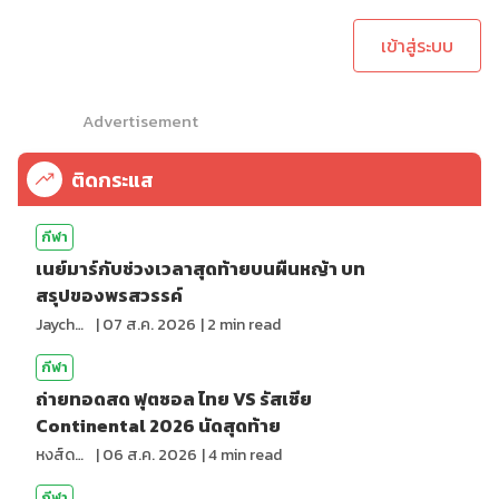
เข้าสู่ระบบ
Advertisement
ติดกระแส
กีฬา
เนย์มาร์กับช่วงเวลาสุดท้ายบนผืนหญ้า บท
สรุปของพรสวรรค์
Jaychou
|
07 ส.ค. 2026
|
2
min read
กีฬา
ถ่ายทอดสด ฟุตซอล ไทย VS รัสเซีย
Continental 2026 นัดสุดท้าย
หงส์ดรุณ
|
06 ส.ค. 2026
|
4
min read
กีฬา