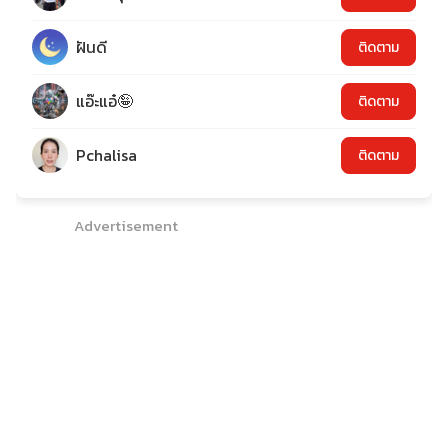
ฝันดี
ติดตาม
แอ๊ะแอ๋🤪
ติดตาม
Pchalisa
ติดตาม
Advertisement