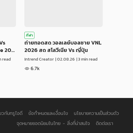
กีฬา
Vs
ถ่ายทอดสด วอลเลย์บอลชาย VNL
ue 20…
2026 สด สโลวีเนีย Vs ญี่ปุ่น
in read
Intrend Creator
|
02.08.26
| 3 min read
6.7k
่ยวกับทรูไอดี
ข้อกำหนดและเงื่อนไข
นโยบายความเป็นส่วนตัว
จุดหมายยอดนิยมในไทย - สิ่งที่น่าสนใจ
ติดต่อเรา