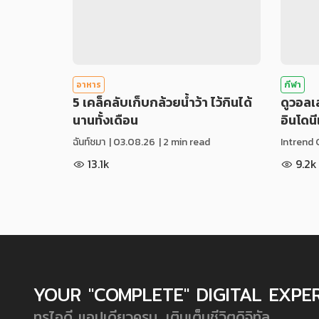
อาหาร
กีฬา
5 เคล็คลับเก็บกล้วยน้ำว้า ไว้กินได้
ดูวอล
นานทั้งเดือน
อินโดน
ฉันท์ชมา
|
03.08.26
| 2 min read
Intrend 
13.1k
9.2k
YOUR "COMPLETE" DIGITAL EXPE
ทรูไอดี แอปเดียวครบ...เติมเต็มชีวิตดิจิทัล