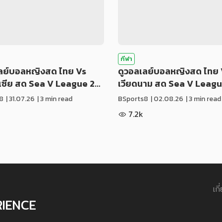
กีฬา
เลย์บอลหญิงสด ไทย Vs
ดูวอลเลย์บอลหญิงสด ไทย 
ีเซีย สด Sea V League 2…
เวียดนาม สด Sea V Leag
8
|
31.07.26
| 3 min read
BSports8
|
02.08.26
| 3 min read
7.2k
เกี
RIENCE