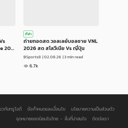
กีฬา
Vs
ถ่ายทอดสด วอลเลย์บอลชาย VNL
ue 20…
2026 สด สโลวีเนีย Vs ญี่ปุ่น
BSports8
|
02.08.26
| 3 min read
6.7k
่ยวกับทรูไอดี
ข้อกำหนดและเงื่อนไข
นโยบายความเป็นส่วนตัว
จุดหมายยอดนิยมในไทย - สิ่งที่น่าสนใจ
ติดต่อเรา