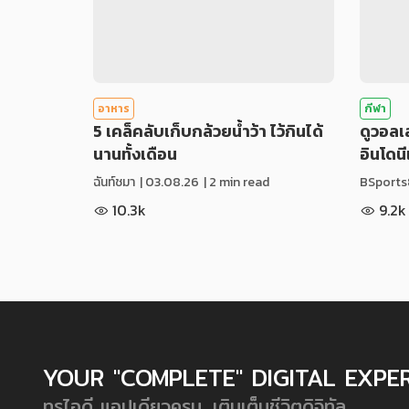
อาหาร
กีฬา
5 เคล็คลับเก็บกล้วยน้ำว้า ไว้กินได้
ดูวอล
นานทั้งเดือน
อินโดน
ฉันท์ชมา
|
03.08.26
| 2 min read
BSports
10.3k
9.2k
YOUR "COMPLETE" DIGITAL EXPE
ทรูไอดี แอปเดียวครบ...เติมเต็มชีวิตดิจิทัล