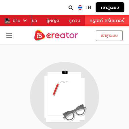
TH
เข้าสู่ระบบ
าหาร
อ่าน
ท่องเที่ยว
ผู้หญิง
ดูดวง
ทรูไอดี ครีเอเตอร์
เข้าสู่ระบบ