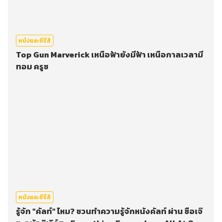
หนังและซีรีส์
Top Gun Marverick เหนือฟ้ายังมีฟ้า เหนือกาลเวลามี
ทอม ครูซ
หนังและซีรีส์
รู้จัก "คัลท์" ไหม? ชวนทำความรู้จักหนังคัลท์ ผ่าน ซือเจ๊