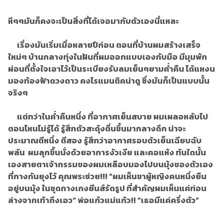
หึๆๆมันก็คงจะเป็นสิ่งที่ได้เจอมากับตัวเองนี่แหละ
เรื่องมันเริ่มเมื่อหลายปีก่อน ตอนที่บ้านผมสร้างเสร็จ
ใหม่ๆ บ้านกลางทุ่งในฝันที่ผมออกแบบเองกับมือ มีมุมพัก
ผ่อนที่ตั้งใจเอาไว้เป็นระเบียงรับลมเย็นๆยามค่ำคืน ได้แหงน
มองท้องฟ้าดวงดาว คงโรแมนติคน่าดู ซึ่งมันก็เป็นแบบนั้น
จริงๆ
แต่ทว่าในค่ำคืนหนึ่ง ที่อากาศเย็นสบาย ผมเผลอหลับไป
ตอนไหนไม่รู้ได้ รู้สึกตัวสะดุ้งตื่นขึ้นมากลางดึก น่าจะ
ประมาณตีหนึ่ง ตีสอง รู้สึกว่าอากาศรอบตัวเย็นเฉียบฉับ
พลัน ผมลุกขึันนั่งด้วยอาการงัวเงีย และคอแห้ง ทันใดนั้น
เองสายตาเจ้ากรรมของผมเหลือบมองไปบนมุ้งของตัวเอง
ที่กางกันยุงไว้ คุณพระช่วย!!! “ผมเห็นขาผู้หญิงคนหนึ่งยืน
อยู่บนมุ้ง ในชุดกางเกงยีนส์รัดรูป ที่สำคัญผมเห็นแค่ท่อน
ล่างจากเท้าถึงเอว” พ่อแก้วแม่แก้ว!! “เธอมีแค่ครึ่งตัว”