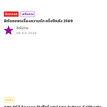
ติดกระแส
เสริมดวง
พิกัดขอพรเรื่องความรัก ครึ่งปีหลัง 2569
จิตไม่ว่าง
06 ส.ค. 2026
บันเทิง
ดูสด AGT Season 21 เชียร์ เนเน่ รอบ Judges' Callbacks