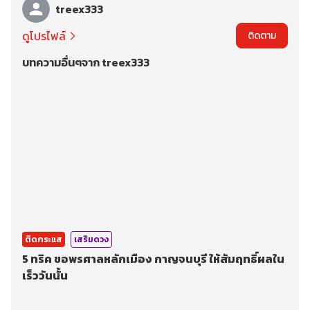
treex333
ดูโปรไฟล์
ติดตาม
บทความอื่นๆจาก treex333
ติดกระแส
เสริมดวง
5 ทริค ขอพรศาลหลักเมือง กาญจนบุรี ให้สัมฤทธิ์ผลใน
เร็ววันนั้น