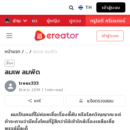
TH
เข้าสู่ระบบ
าหาร
อ่าน
ท่องเที่ยว
ผู้หญิง
ดูดวง
ทรูไอดี ครีเอเตอร์
เข้าสู่ระบบ
หน้าแรก
ลมเพ ลมพัด
...
อื่นๆ
ลมเพ ลมพัด
treex333
|
18 พ.ย. 2019
1 min read
แจ้งตรวจสอบ
แชร์
ผมเป็นคนที่ไม่ค่อยเชื่อเรื่องลี้ลับ หรือโลกวิญญาณ แต่
ถ้าจะถามว่ามีครั้งไหนที่รู้สึกว่าได้เข้าใกล้เรื่องเหลือเชื่อ
พรรค์นี้ละก็