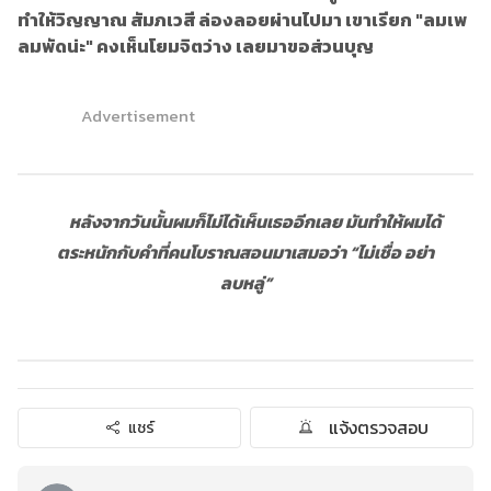
ทำให้วิญญาณ สัมภเวสี ล่องลอยผ่านไปมา เขาเรียก "ลมเพ
ลมพัดน่ะ" คงเห็นโยมจิตว่าง เลยมาขอส่วนบุญ
Advertisement
หลังจากวันนั้นผมก็ไม่ได้เห็นเธออีกเลย มันทำให้ผมได้
ตระหนักกับคำที่คนโบราณสอนมาเสมอว่า “ไม่เชื่อ อย่า
ลบหลู่”
แจ้งตรวจสอบ
แชร์