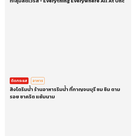
ทะลุมัลติเวิร์ส - Everything Everywhere All At Onc
ติดกระแส
อาหาร
สิงโตริมน้ำ ร้านอาหารริมน้ำ ที่กาญจนบุรี ชม ชิม ตาม
รอย ชาคริต แย้มนาม