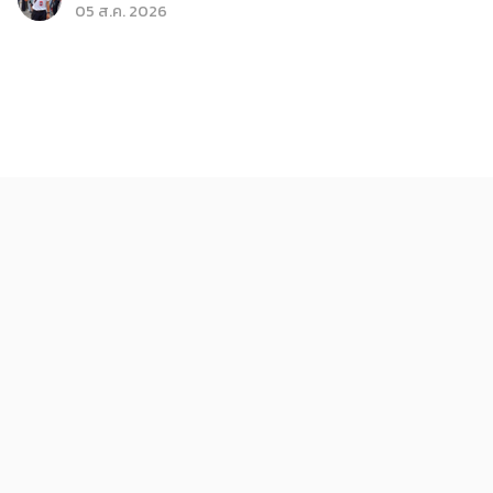
05 ส.ค. 2026
ท่องเที่ยว
รวมพลคนรักหนังสือ ขอนแก่นบุ๊คแฟร์ครั้งที่ 2 เซ็นทรัล
ขอนแก่น
345Pink
05 ส.ค. 2026