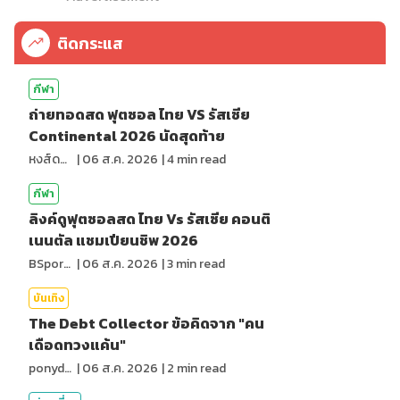
ติดกระแส
กีฬา
ถ่ายทอดสด ฟุตซอล ไทย VS รัสเซีย
Continental 2026 นัดสุดท้าย
หงส์ดรุณ
|
06 ส.ค. 2026
|
4
min read
กีฬา
ลิงค์ดูฟุตซอลสด ไทย Vs รัสเซีย คอนติ
เนนตัล แชมเปียนชิพ 2026
BSports8
|
06 ส.ค. 2026
|
3
min read
บันเทิง
The Debt Collector ข้อคิดจาก "คน
เดือดทวงแค้น"
ponydiary
|
06 ส.ค. 2026
|
2
min read