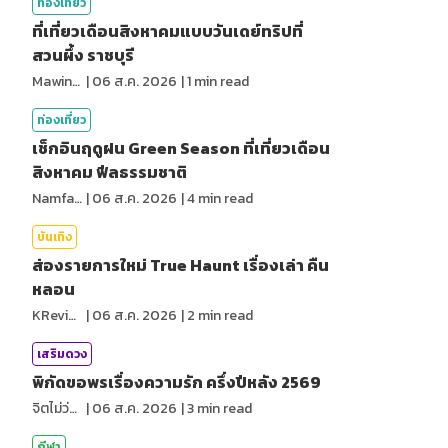
ท่องเที่ยว
ที่เที่ยวเดือนสิงหาคมแบบวันเดย์ทริปที่
สวนผึ้ง ราชบุรี
MawinMatravel
|
06 ส.ค. 2026
|
1
min read
ท่องเที่ยว
เช็กอินฤดูฝน Green Season ที่เที่ยวเดือน
สิงหาคม ฟีลธรรมชาติ
NamfahPhupha
|
06 ส.ค. 2026
|
4
min read
บันเทิง
ส่องรายการใหม่ True Haunt เรื่องเล่า คืน
หลอน
KReview
|
06 ส.ค. 2026
|
2
min read
เสริมดวง
พิกัดขอพรเรื่องความรัก ครึ่งปีหลัง 2569
จิตไม่ว่าง
|
06 ส.ค. 2026
|
3
min read
กีฬา