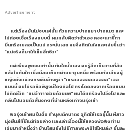
Advertisement
แต่เรื่องมันไม่จบแค่นั้น ด้วยความปากหมา ปากแมว และ
ไม่ค่อยเชื่อเรื่องแบบนี้ ผมกลับคิดว่าตัวเอง คงจะเมาขี้ตา
มึนหรือเบลอเป็นแน่ กระนั้นเลย ผมจึงคิดในใจและเอ่ยขึ้นว่า
“แน่จริงก็มาให้เห็นอีกซิวะ”
แค่เพียงพูดจบเท่านั้น ทันใดนั้นเอง ผมรู้สึกเย็นวาบที่สัน
หลังในทันใด เมื่อมีลมเย็นๆผ่านมาวูบหนึ่ง พร้อมกับเสียงผู้
หญิงดังแผ่วๆกระซิบข้างหูว่า “เหรอออออออออออ” เจอ
แบบนี้ ผมไม่รอข้อพิสูจน์ใดๆต่อไป กระโดดลงจากเรือนแบบ
ไม่คิดชีวิต “แม่จ๋าาาาช่วยด้วยยย” ผมได้แต่ร้องไปวิ่งไป และ
กลับไปนอนตัวสั่นงกๆ ที่บ้านหลังเก่าจนรุ่งเช้า
พอรุ่งเช้าผมรีบตื่น ทำบุญตักบาตร อุทิศให้เธอผู้ันั้น ผีสาว
นุ่งยีนส์ที่มีแต่ท่อนล่าง และเล่าเรื่องนี้ให้หลวงพ่อฟัง ท่าน
เอ่ยมาคำหนึ่งว่า บ้านโยมยังไม่มีศาลพระภูมิใช่ไหมล่ะ? นั่นละ