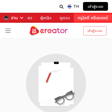
TH
เข้าสู่ระบบ
าหาร
อ่าน
ท่องเที่ยว
ผู้หญิง
ดูดวง
ทรูไอดี ครีเอเตอร์
เข้าสู่ระบบ