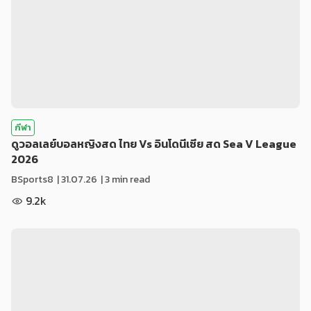
กีฬา
ดูวอลเลย์บอลหญิงสด ไทย Vs อินโดนีเซีย สด Sea V League
2026
BSports8
|
31.07.26
| 3 min read
9.2k