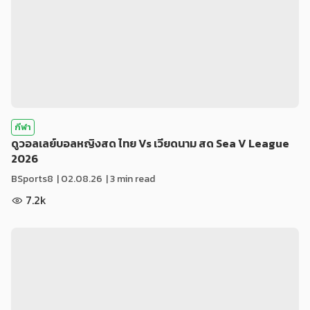
กีฬา
ดูวอลเลย์บอลหญิงสด ไทย Vs เวียดนาม สด Sea V League
2026
BSports8
|
02.08.26
| 3 min read
7.2k