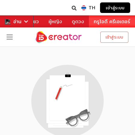
TH
เข้าสู่ระบบ
าหาร
อ่าน
ท่องเที่ยว
ผู้หญิง
ดูดวง
ทรูไอดี ครีเอเตอร์
เข้าสู่ระบบ