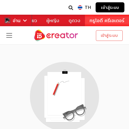
TH
เข้าสู่ระบบ
าหาร
อ่าน
ท่องเที่ยว
ผู้หญิง
ดูดวง
ทรูไอดี ครีเอเตอร์
เข้าสู่ระบบ