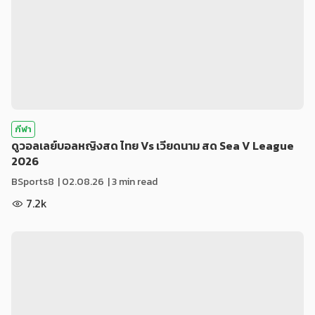
กีฬา
ดูวอลเลย์บอลหญิงสด ไทย Vs เวียดนาม สด Sea V League
2026
BSports8
|
02.08.26
| 3 min read
7.2k