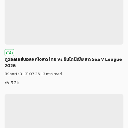
กีฬา
ดูวอลเลย์บอลหญิงสด ไทย Vs อินโดนีเซีย สด Sea V League
2026
BSports8
|
31.07.26
| 3 min read
9.2k