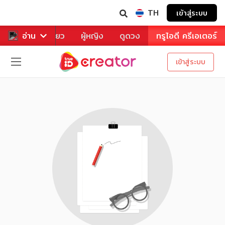
TH
เข้าสู่ระบบ
าหาร
อ่าน
ท่องเที่ยว
ผู้หญิง
ดูดวง
ทรูไอดี ครีเอเตอร์
เข้าสู่ระบบ