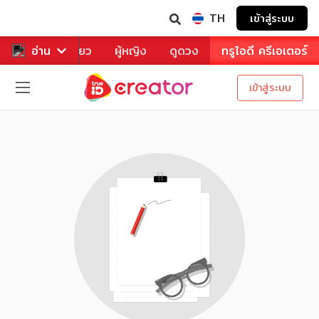
TH
เข้าสู่ระบบ
าหาร
อ่าน
ท่องเที่ยว
ผู้หญิง
ดูดวง
ทรูไอดี ครีเอเตอร์
เข้าสู่ระบบ