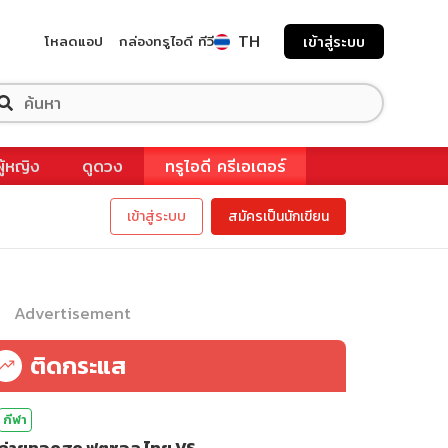
TH
โหลดแอป
กล่องทรูไอดี ทีวี
เข้าสู่ระบบ
ผู้หญิง
ดูดวง
ทรูไอดี ครีเอเตอร์
เข้าสู่ระบบ
สมัครเป็นนักเขียน
Advertisement
ติดกระแส
กีฬา
ถ่ายทอดสด ฟุตซอล ไทย VS