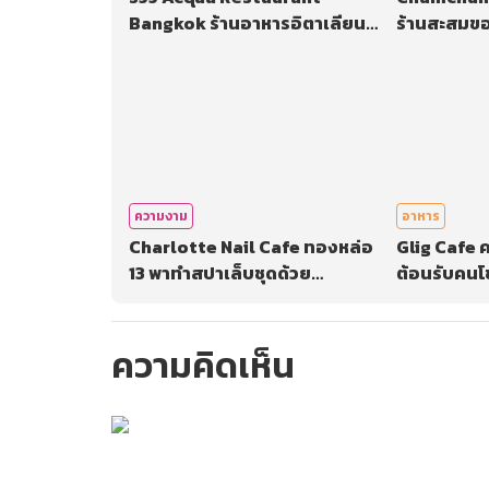
Bangkok ร้านอาหารอิตาเลียน
ร้านสะสมขอ
Contemporary ในซอยสมคิด
ดิสนีย์เลิฟ
ความงาม
อาหาร
Charlotte Nail Cafe ทองหล่อ
Glig Cafe ค
13 พาทำสปาเล็บชุดด้วย
ต้อนรับคนโช
Premium Product อย่าง Dior
49/13
และ Chanel
ความคิดเห็น
กรุณาเข้าสู่ร