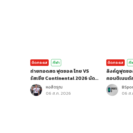
ติดกระแส
กีฬา
ติดกระแส
กี
ถ่ายทอดสด ฟุตซอล ไทย VS
ลิงค์ดูฟุตซอ
รัสเซีย Continental 2026 นัด
คอนติเนนตั
สุดท้าย
หงส์ดรุณ
BSpo
06 ส.ค. 2026
06 ส.