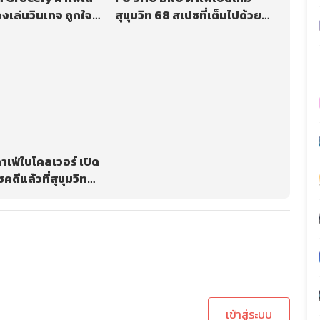
งเล่นวินเทจ ถูกใจ
สุขุมวิท 68 สเปซที่เต็มไปด้วย
เวอร์แบบฉ่ำฉ่ำ
สีสันของศิลปะ
าเฟ่ใบโคลเวอร์ เปิด
คดีแล้วที่สุขุมวิท
ะบบเพื่อทำการคอมเม้นต์
เข้าสู่ระบบ