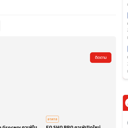
ติดตาม
อาหาร
Grocery คาเฟ่ใน
FO SHO BRO คาเฟ่เปิดใหม่