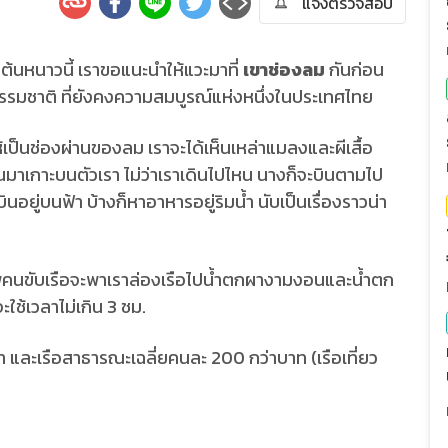
แจ้งตรวจสอบ
้นหนาวนี้ เราขอแนะนำให้แวะมาที่
เขาช่องลม
กันก่อน
างธรรมชาติ ที่ยังคงความสมบูรณ์แห่งหนึ่งในประเทศไทย
เป็นช่องผ่านของลม เราจะได้เห็นเหล่าแมลงและผีเสื้อ
นมาเกาะบนตัวเรา ไม่ว่าเราเดินไปไหน นางก็จะบินตามไป
นอยู่บนฟ้า บ้างก็หาอาหารอยู่ริมน้ำ นับเป็นเรื่องราวน่า
 พี่คนขับเรือจะพาเราล่องเรือไปน้ำตกผางามงอนและน้ำตก
ะใช้เวลาไม่เกิน 3 ชม.
ำ และเรือสาธารณะเฉลี่ยคนละ 200 กว่าบาท (เรือเที่ยว