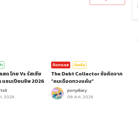
ฬา
ติดกระแส
บันเทิง
ลสด ไทย Vs รัสเซีย
The Debt Collector ข้อคิดจาก
ล แชมเปียนชิพ 2026
"คนเดือดทวงแค้น"
rts8
ponydiary
ค. 2026
06 ส.ค. 2026