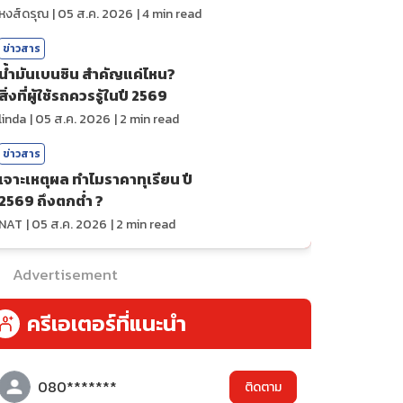
ถ่ายทอดสดกีฬา
หงส์ดรุณ
|
05 ส.ค. 2026
|
4
min read
ข่าวสาร
น้ำมันเบนซิน สำคัญแค่ไหน?
สิ่งที่ผู้ใช้รถควรรู้ในปี 2569
linda
|
05 ส.ค. 2026
|
2
min read
ข่าวสาร
เจาะเหตุผล ทำไมราคาทุเรียน ปี
2569 ถึงตกต่ำ ?
NAT
|
05 ส.ค. 2026
|
2
min read
Advertisement
ครีเอเตอร์ที่แนะนำ
080*******
ติดตาม