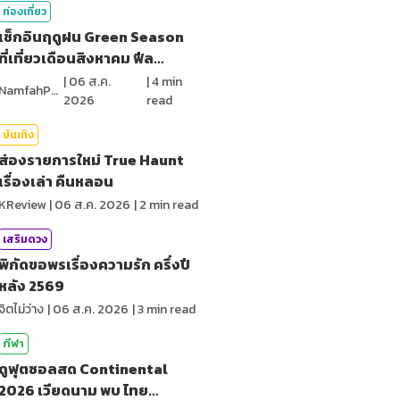
ท่องเที่ยว
เช็กอินฤดูฝน Green Season
ที่เที่ยวเดือนสิงหาคม ฟีล
ธรรมชาติ
|
06 ส.ค.
|
4
min
NamfahPhupha
2026
read
บันเทิง
ส่องรายการใหม่ True Haunt
เรื่องเล่า คืนหลอน
KReview
|
06 ส.ค. 2026
|
2
min read
เสริมดวง
พิกัดขอพรเรื่องความรัก ครึ่งปี
หลัง 2569
จิตไม่ว่าง
|
06 ส.ค. 2026
|
3
min read
กีฬา
ดูฟุตซอลสด Continental
2026 เวียดนาม พบ ไทย