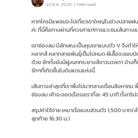
|
22 พ.ย. 2020
1 min read
หากใครมีแพลนจะไปเที่ยวเขาใหญ่ในช่วงปลายฝนต
ค่ะ ที่นี่คือทางผ่านที่ควรค่าแก่การแวะชมเส้นท
เขาช่องลม มีลักษณะเป็นหุบเขาแบบตัว V จึงทำให้
หลากสี หลากสายพันธุ์เต็มไปหมด ผีเสื้อจะชอบบิ
ด้วย อีกทั้งยังมีฝูงนกกระยางสีขาวนวลตา บ้างก็บิ
รักๆที่เกิดขึ้นในดินแดนแห่งนี้
เส้นทางล่าสุดที่เราพึ่งไปมากลางเดือนสิงหาคม
ช่องลม เค้าจะจอดเรือรอเราที่ละ 45 นาที ทั้งทริปจ
สรุปค่าใช้จ่าย เหมาเรือแบบส่วนตัว 1,500 บาท/ล
สุดท้าย 16:30 น.)