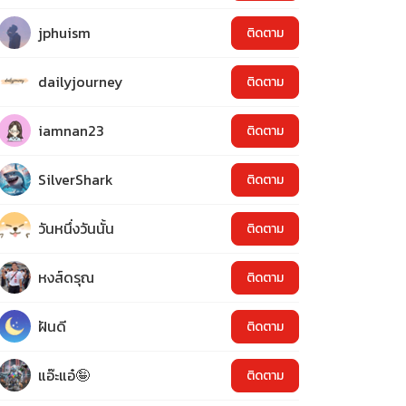
jphuism
ติดตาม
dailyjourney
ติดตาม
iamnan23
ติดตาม
SilverShark
ติดตาม
วันหนึ่งวันนั้น
ติดตาม
หงส์ดรุณ
ติดตาม
ฝันดี
ติดตาม
แอ๊ะแอ๋🤪
ติดตาม