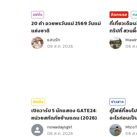
แฟชั่น
ติดกระแส
ท่อ
20 คำ อวยพรวันแม่ 2569 วันแม่
ที่เที่ยวเดื
แห่งชาติ
ทริปที่ สวนผึ้
แสนรัก
Mawin
06 ส.ค. 2026
06 ส.
บันเทิง
ข่าวสาร
เปิดวาร์ป 5 นักแสดง GATE24:
กู้ไฟล์ที่ลบ
หน่วยสกัดภัยข้ามแดน (2026)
อะไรก่อนเป็
nowadaysgirl
Mizo
06 ส.ค. 2026
06 ส.