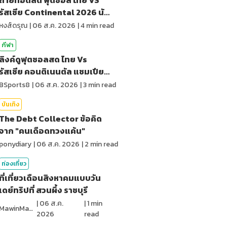
รัสเซีย Continental 2026 นัด
สุดท้าย
หงส์ดรุณ
|
06 ส.ค. 2026
|
4
min read
กีฬา
ลิงค์ดูฟุตซอลสด ไทย Vs
รัสเซีย คอนติเนนตัล แชมเปียน
ชิพ 2026
BSports8
|
06 ส.ค. 2026
|
3
min read
บันเทิง
The Debt Collector ข้อคิด
จาก "คนเดือดทวงแค้น"
ponydiary
|
06 ส.ค. 2026
|
2
min read
ท่องเที่ยว
ที่เที่ยวเดือนสิงหาคมแบบวัน
เดย์ทริปที่ สวนผึ้ง ราชบุรี
|
06 ส.ค.
|
1
min
MawinMatravel
2026
read