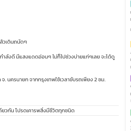
แล้วเดินถนัดๆ
ำลังดี มีแสงแดดอ่อนๆ ไม่ก็ไปช่วงบ่ายแก่ๆเลย จะได้ดู
ชล จ. นครนายก จากกรุงเทพใช้เวลาขับรถเพียง 2 ชม.
ียวกัน โปรดเคารพสิ่งมีชีวิตทุกชนิด