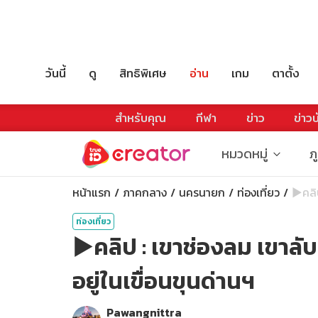
วันนี้
ดู
สิทธิพิเศษ
อ่าน
เกม
ตาตั้ง
สำหรับคุณ
กีฬา
ข่าว
ข่าวบ
หมวดหมู่
ภ
หน้าแรก
ภาคกลาง
นครนายก
ท่องเที่ยว
▶️คลิ
ท่องเที่ยว
▶️คลิป : เขาช่องลม เขาลับ
อยู่ในเขื่อนขุนด่านฯ
Pawangnittra