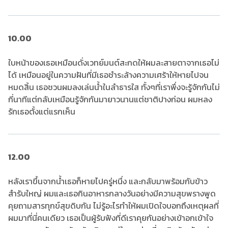
10.00
ใบหน้าของเธอเหมือนดั่งเวทย์มนต์สะกดให้ผมละสายตาจากเธอไม่
ได้ เหมือนอยู่ในความฝันที่มีเธอชำระล้างความเศร้าให้หายไปจน
หมดสิ้น เธอชวนผมลงเล่นน้ำในลำธารใส ทั้งๆที่เราพึ่งจะรู้จักกันไม่
กี่นาทีแต่กลับเหมือนรู้จักกันมายาวนานแต่ชาติปางก่อน ผมหลง
รักเธอตั้งแต่แรกเห็น
12.00
หลังเราขึ้นจากน้ำเธอก็หายไปครู่หนึ่ง และกลับมาพร้อมกับข้าว
สำรับใหญ่ ผมและเธอกินอาหารกลางวันอย่างมีความสุขพรางพูด
คุยถามสารทุกข์สุขดิบกัน ไม่รู้อะไรทำให้ผมเปิดใจบอกถึงเหตุผลที่
ผมมาที่นี่คนเดียว เธอเป็นผู้รับฟังที่ดีเราคุยกันอย่างเข้าอกเข้าใจ