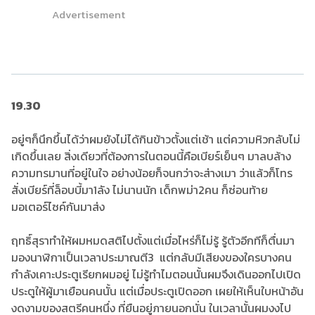
Advertisement
19.30
อยู่ๆก็นึกขึ้นได้ว่าผมยังไม่ได้กินข้าวตั้งแต่เช้า แต่ความหิวกลับไม่
เกิดขึ้นเลย สิ่งเดียวที่ต้องการในตอนนี้คือเบียร์เย็นๆ มาลบล้าง
ความทรมานที่อยู่ในใจ อย่างน้อยก็จนกว่าจะส่างเมา ว่าแล้วก็โทร
สั่งเบียร์ที่ล็อบบี้มา1ลัง ไม่นานนัก เด็กพม่า2คน ก็ซ่อนท้าย
มอเตอร์ไซค์กันมาส่ง
ฤทธิ์สุราทำให้ผมหมดสติไปตั้งแต่เมื่อไหร่ก็ไม่รู้ รู้ตัวอีกทีก็ตื่นมา
มองนาฬิกาเป็นเวลาประมาณตี3 แต่กลับมีเสียงของใครบางคน
กำลังเคาะประตูเรียกผมอยู่ ไม่รู้ทำไมตอนนั้นผมจึงเดินออกไปเปิด
ประตูให้ผู้มาเยือนคนนั้น แต่เมื่อประตูเปิดออก เผยให้เห็นใบหน้าอัน
งดงามของสตรีคนหนึ่ง ที่ยืนอยู่ภายนอกนั่น ในเวลานั้นผมงงไป