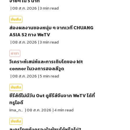
ง่ายๆ ใน 5 นาที
|
08 ส.ค. 2026
|
3
min read
บันเทิง
ส่องผลงานของหนุ่ม ๆ จากเวที CHUANG
ASIA S2 ทาง WeTV
|
08 ส.ค. 2026
|
3
min read
ดารา
วิเคราะห์เสน่ห์และการเติบโตของ kit
connor ในวงการฮอลลีวูด
|
08 ส.ค. 2026
|
5
min read
บันเทิง
ซีรีส์ดีไม่มีวัน Out ดูซีรีส์จีนจาก WeTV ได้ที่
ทรูไอดี
ima_nan
|
08 ส.ค. 2026
|
4
min read
บันเทิง
ละครไทยยังครองใจผู้ชมได้หรือไม่?