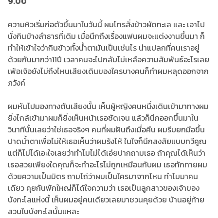
9.00
ความหิวเริ่มก่อตัวขึ้นมาในวันนี้ ผมโทรสั่งข้าวผัดทะเล และ เอาไป
นั่งกินข้างลำธารที่เดิม เมื่อนึกถึงเรื่องแฟนผมจะแต่งงานขึ้นมา ก็
ทำให้เข้าใจว่ากินข้าวทั้งน้ำตามันเป็นเช่นไร น่าแปลกที่คนเราอยู่
ด้วยกันมากว่า11ปี เวลาคนจะไปกลับไม่เหลือความสัมพันธ์อะไรเลย
เพ้อเจ้อยังไม่ถึงไหนเสียงเดินของใครบางคนก็ทำผมหลุดออกจาก
ภวังค์
ผมหันไปมองทางต้นเสียงนั้น เห็นผู้หญิงคนหนึ่งเดินเข้ามาทางผม
ยิ่งไกล้เข้ามาผมก็ยิ่งเห็นหน้าเธอชัดเจน แล้วก็นึกออกขึ้นมาใน
วินาทีนั้นเลยว่าใช่เธอจริงๆ คนที่ผมฝันถึงเมื่อคืน ผมรีบยกมือขึ้น
ปาดน้ำตาเพื่อไม่ให้เธอเห็นว่าผมร้งไห้ ในใจก็นึกสงสัยแบบทวีคูณ
แต่ก็ไม่ได้เอะใจเลยว่าทำไมไม่ได้เอ่ยปากถามเธอ ถ้าคุณได้เห็นว่า
เธอสวยเพียงใดคุณก็จะทำอะไรไม่ถูกเหมือนกับผม เธอทักทายผม
ด้วยความเป็นมิตร ถามไถ่ว่าผมเป็นใครมาจากไหน ทำไมมาคน
เดียว คุยกันพักใหญ่ก็ได้ใจความว่า เธอเป็นลูกสาวของเจ้าของ
บังกะโลแห่งนี้ เห็นผมอยู่คนเดียวเลยมาชวนคุยด้วย บ้านอยู่ท้าย
สวนในบังกะโลนั้นแหละ