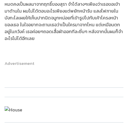
หมดคงเป็นผลมาจากฤทธิ์ของสุรา จำได้ลางๆเพียงว่าเธอขอเข้า
มาด้านใน ผมไม่ได้ตอบอะไรเพียงแต่พยักหน้ารับ แสงไฟภายใน
บังกะโลเผยให้เห็นปากนิดจมูกหน่อยที่เข้ารูปไปกับเค้าโครงหน้า
ของเธอ ในใจอยากจะถามเธอว่าเป็นใครมาจากไหน แต่เหมือนตก
อยู่ในภวังค์ เธอค่อยๆถอดเสื้อผ้าออกทีละชิ้นๆ หลังจากนั้นผมก็จำ
อะไรไม่ได้อีกเลย
Advertisement