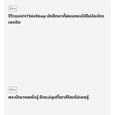
อื่นๆ
รีวิวแอปฯThisShop นักศึกษาก็ผ่อนของได้ไม่ง้อบัตร
เครดิต
อื่นๆ
พระมีญาณหยั่งรู้ อีกแง่มุมที่ญาติโยมไม่เคยรู้