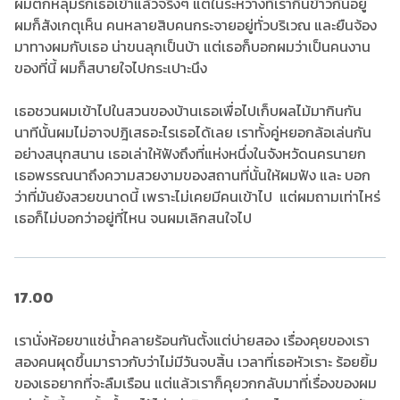
ผมตกหลุมรักเธอเข้าแล้วจริงๆ แต่ในระหว่างที่เรากินข้าวกันอยู่
ผมก็สังเกตุเห็น คนหลายสิบคนกระจายอยู่ทั่วบริเวณ และยืนจ้อง
มาทางผมกับเธอ น่าขนลุกเป็นบ้า แต่เธอก็บอกผมว่าเป็นคนงาน
ของที่นี้ ผมก็สบายใจไปกระเปาะนึง
เธอชวนผมเข้าไปในสวนของบ้านเธอเพื่อไปเก็บผลไม้มากินกัน
นาทีนั้นผมไม่อาจปฎิเสธอะไรเธอได้เลย เราทั้งคู่หยอกล้อเล่นกัน
อย่างสนุกสนาน เธอเล่าให้ฟังถึงที่แห่งหนึ่งในจังหวัดนครนายก
เธอพรรณนาถึงความสวยงามของสถานที่นั้นให้ผมฟัง และ บอก
ว่าที่มันยังสวยขนาดนี้ เพราะไม่เคยมีคนเข้าไป แต่ผมถามเท่าไหร่
เธอก็ไม่บอกว่าอยู่ที่ไหน จนผมเลิกสนใจไป
17.00
เรานั่งห้อยขาแช่น้ำคลายร้อนกันตั้งแต่บ่ายสอง เรื่องคุยของเรา
สองคนผุดขึ้นมาราวกับว่าไม่มีวันจบสิ้น เวลาที่เธอหัวเราะ ร้อยยิ้ม
ของเธอยากที่จะลืมเรือน แต่แล้วเราก็คุยวกกลับมาที่เรื่องของผม