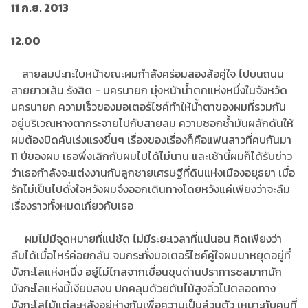
11 ก.ย. 2013
12.00
สายลมปะทะใบหน้าขณะผมกำลังคร่อมสองล้อคู่ใจ ไปบนถนน
สายยาวเส้น รังสิต - นครนายก มุ่งหน้าน้ำตกแห่งหนึ่งในจังหวัด
นครนายก ความเร็วของมอเตอร์ไซค์ทำให้น้ำตาของผมที่รวมกัน
อยู่บริเวณหางตากระจายไปกับสายลม ความชอกช้ำมันผลักดันให้
ผมต้องบิดคันเร่งแรงขึ้นๆ เรื่องของเรื่องก็คือแฟนสาวที่คบกันมา
11 ปีของผม เธอพึ่งเลิกกับผมไปได้ไม่นาน และเช้านี้ผมก็ได้รับข่าว
ว่าเธอกำลังจะแต่งงานกับลูกชายเศรษฐีที่ดินแห่งเมืองอยุธยา เมื่อ
รักไม่เป็นไปดั่งใจหวังผมจึงออกเดินทางโดยหวังแค่เพียงว่าจะลืม
เรื่องราวทั้งหมดเกี่ยวกับเธอ
ผมไม่มีจุดหมายที่แน่ชัด ไม่มีระยะเวลาที่แน่นอน คิดเพียงว่า
ลืมได้เมื่อไหร่ค่อยกลับ จนกระทั่งมอเตอร์ไซค์คู่ใจผมมาหยุดอยู่ที่
บังกะโลแห่งหนึ่ง อยู่ไม่ไกลจากเขื่อนขุนด่านปราการชลมากนัก
บังกะโลแห่งนี้เงียบสงบ ปกคลุมด้วยต้นไม้สูงลิ่วไปตลอดทาง
บังกะโลไม้แต่ละหลังอยู่ห่างกันเพื่อความเป็นส่วนตัว เหมาะกับคนที่