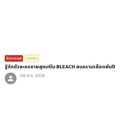
ติดกระแส
บันเทิง
รู้จักตัวละครชายสุดเท่ใน BLEACH สงครามเลือดพันปี
08 ส.ค. 2026