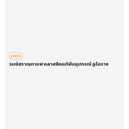
อาหาร
รมย์สราญกาแฟ คลาสสิคแท้ยันอุปกรณ์ @โคราช