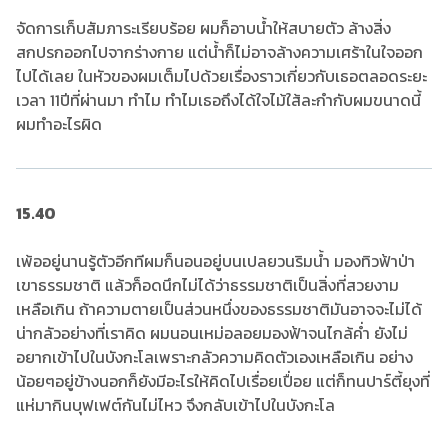
จัดการเก็บสัมภาระเรียบร้อย ผมก็อาบน้ำให้สบายตัว ล้างสิ่ง
สกปรกออกไปจากร่างกาย แต่น้ำก็ไม่อาจล้างความเศร้าในใจออก
ไปได้เลย ในหัวของผมเต็มไปด้วยเรื่องราวเกี่ยวกับเธอตลอดระยะ
เวลา 11ปีที่ผ่านมา ทำไม ทำไมเธอถึงได้ใจไม้ใส้ละกำกับผมขนาดนี้
ผมทำอะไรผิด
15.40
เพ้ออยู่นานรู้ตัวอีกทีผมก็นอนอยู่บนเปลยวนริมน้ำ มองทิวฟ้าป่า
เขาธรรมชาติ แล้วก็อดนึกไม่ได้ว่าธรรมชาติเป็นสิ่งที่สวยงาม
เหลือเกิน ถ้าความตายเป็นส่วนหนึ่งของธรรมชาติมันอาจจะไม่ได้
น่ากลัวอย่างที่เราคิด ผมนอนเหม่อลอยมองฟ้าจนไกล้ค่ำ ยังไม่
อยากเข้าไปในบังกะโลเพราะกลัวความคิดตัวเองเหลือเกิน อย่าง
น้อยๆอยู่ข้างนอกก็ยังมีอะไรให้คิดไปเรื่อยเปื่อย แต่ก็ทนปาร์ตี้ยุงที่
แห่มากินบุฟเฟต์กันไม่ไหว จึงกลับเข้าไปในบังกะโล