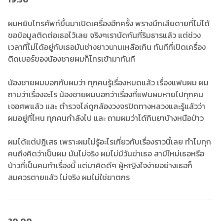
ผมหยิบโทรศัพท์ขึ้นมาเปิดเครื่องอีกครั้ง พรางนึกเสียดายที่ไม่ได้
ขอข้อมูลติดต่อเธอไว้เลย จริงๆเรานัดกันที่ริมธารแล้ว แต่ช่วง
เวลาที่ไม่ได้อยู่กับเธอมันช่างยาวนานเหลือเกิน ทันทีที่เปิดเครื่อง
ติดเบอร์ของน้องชายผมก็โทรเข้ามาทันที
น้องชายผมบอกกับผมว่า ทุกคนรู้เรื่องหมดแล้ว เรื่องแฟนผม ผม
ถามว่าเรื่องอะไร น้องชายผมบอกว่าเรื่องที่แฟนผมหายไปทุกคน
เจอศพแล้ว และ ตำรวจไล่ดูกล้องวงจรปิดทางหลวงและรู้แล้วว่า
ผมอยู่ที่ไหน ทุกคนกำลังไป และ ถามผมว่าได้กินยาบ้างหนือป่าว
ผมได้แต่ปฎิเสธ เพราะผมไม่รู้อะไรเกี่ยวกับเรื่องราวนี้เลย ทำไมทุก
คนถึงคิดว่าเป็นผม มันไม่จริง ผมไม่มีวันฆ่าเธอ สามีใหม่เธอหรือ
ป่าวที่เป็นคนทำเรื่องนี้ แต่มาคิดดีๆ ผู้หญิงใจง่ายอย่างเธอก็
สมควรตายแล้ว ไม่จริง ผมไม่ใช่ฆาตกร