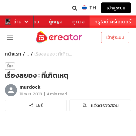
TH
เข้าสู่ระบบ
าหาร
อ่าน
ท่องเที่ยว
ผู้หญิง
ดูดวง
ทรูไอดี ครีเอเตอร์
เข้าสู่ระบบ
หน้าแรก
เรื่องสยอง : ที่เกิด...
...
อื่นๆ
เรื่องสยอง : ที่เกิดเหตุ
murdock
|
18 พ.ย. 2019
4 min read
แจ้งตรวจสอบ
แชร์