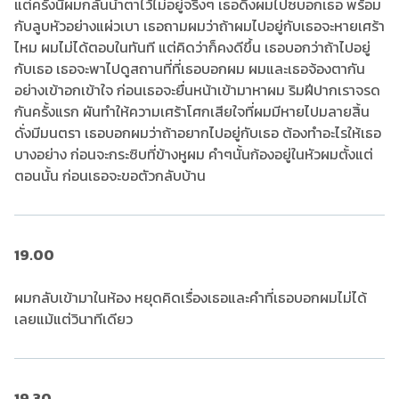
แต่ครั้งนี้ผมกลั้นน้ำตาไว้ไม่อยู่จริงๆ เธอดึงผมไปซบอกเธอ พร้อม
กับลูบหัวอย่างแผ่วเบา เธอถามผมว่าถ้าผมไปอยู่กับเธอจะหายเศร้า
ไหม ผมไม่ได้ตอบในทันที แต่คิดว่าก็คงดีขึ้น เธอบอกว่าถ้าไปอยู่
กับเธอ เธอจะพาไปดูสถานที่ที่เธอบอกผม ผมและเธอจ้องตากัน
อย่างเข้าอกเข้าใจ ก่อนเธอจะยื่นหน้าเข้ามาหาผม ริมฝีปากเราจรด
กันครั้งแรก ผันทำให้ความเศร้าโศกเสียใจที่ผมมีหายไปมลายสิ้น
ดั่งมีมนตรา เธอบอกผมว่าถ้าอยากไปอยู่กับเธอ ต้องทำอะไรให้เธอ
บางอย่าง ก่อนจะกระซิบที่ข้างหูผม คำๆนั้นก้องอยู่ในหัวผมตั้งแต่
ตอนนั้น ก่อนเธอจะขอตัวกลับบ้าน
19.00
ผมกลับเข้ามาในห้อง หยุดคิดเรื่องเธอและคำที่เธอบอกผมไม่ได้
เลยแม้แต่วินาทีเดียว
19.30