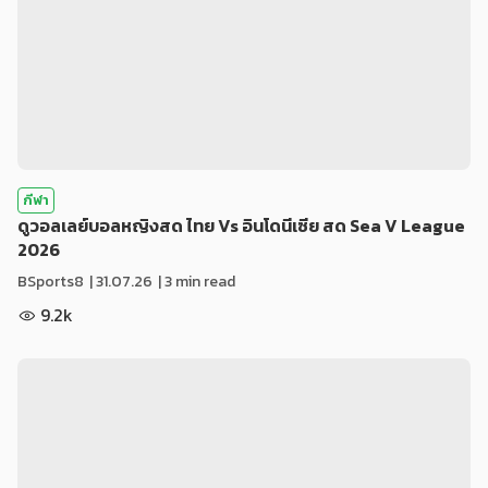
กีฬา
ดูวอลเลย์บอลหญิงสด ไทย Vs อินโดนีเซีย สด Sea V League
2026
BSports8
|
31.07.26
| 3 min read
9.2k