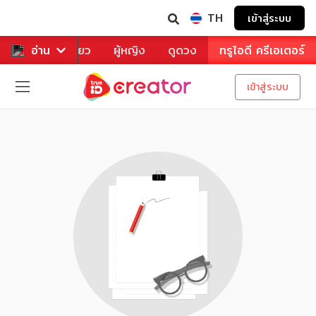
TH
เข้าสู่ระบบ
าหาร
อ่าน
ท่องเที่ยว
ผู้หญิง
ดูดวง
ทรูไอดี ครีเอเตอร์
เข้าสู่ระบบ