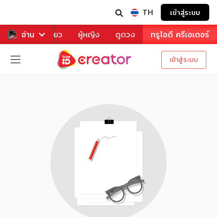
TH
เข้าสู่ระบบ
าหาร
อ่าน
ท่องเที่ยว
ผู้หญิง
ดูดวง
ทรูไอดี ครีเอเตอร์
เข้าสู่ระบบ