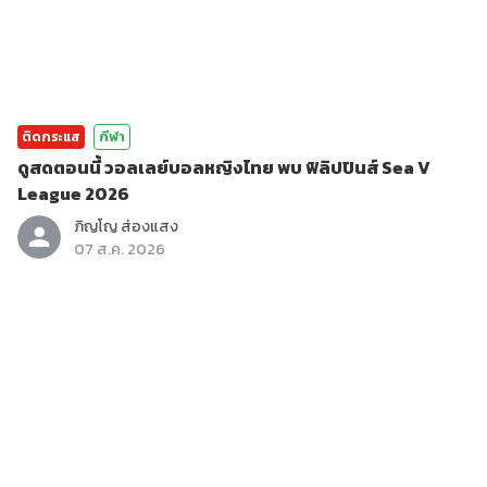
ติดกระแส
กีฬา
ดูสดตอนนี้ วอลเลย์บอลหญิงไทย พบ ฟิลิปปินส์ Sea V
League 2026
ภิญโญ ส่องแสง
07 ส.ค. 2026