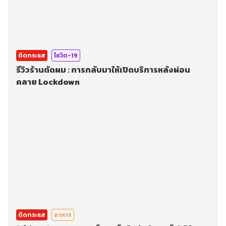
ติดกระแส
โควิด-19
รีวิวร้านตัดผม : การกลับมาให้เปิดบริการหลังผ่อน
คลาย Lockdown
ติดกระแส
อาหาร