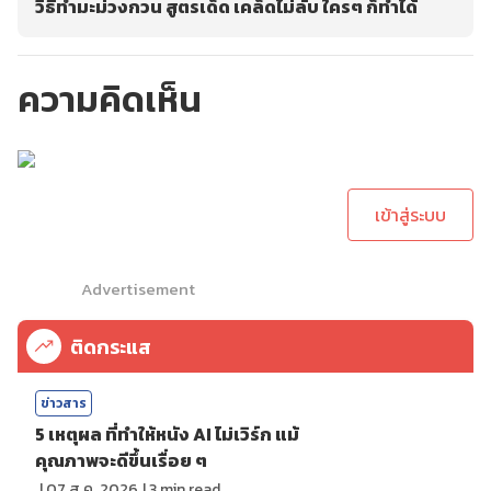
วิธีทำมะม่วงกวน สูตรเด็ด เคล็ดไม่ลับ ใครๆ ก็ทำได้
ความคิดเห็น
กรุณาเข้าสู่ระบบเพื่อ
ทำการคอมเม้นต์
เข้าสู่ระบบ
Advertisement
ติดกระแส
ข่าวสาร
5 เหตุผล ที่ทำให้หนัง AI ไม่เวิร์ก แม้
คุณภาพจะดีขึ้นเรื่อย ๆ
|
07 ส.ค. 2026
|
3
min read