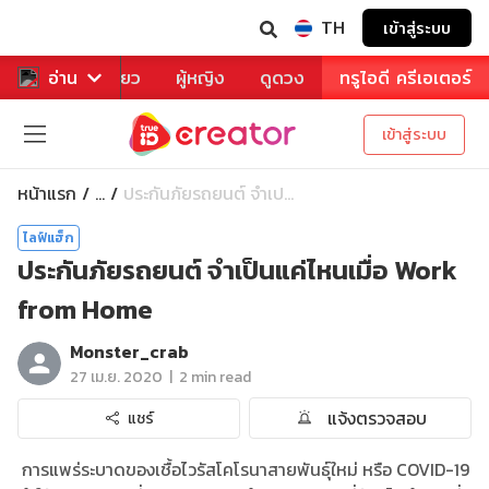
TH
เข้าสู่ระบบ
าหาร
อ่าน
ท่องเที่ยว
ผู้หญิง
ดูดวง
ทรูไอดี ครีเอเตอร์
เข้าสู่ระบบ
หน้าแรก
ประกันภัยรถยนต์ จำเป...
...
ไลฟ์แฮ็ก
ประกันภัยรถยนต์ จำเป็นแค่ไหนเมื่อ Work
from Home
Monster_crab
|
27 เม.ย. 2020
2 min read
แจ้งตรวจสอบ
แชร์
การแพร่ระบาดของเชื้อไวรัสโคโรนาสายพันธุ์ใหม่ หรือ COVID-19