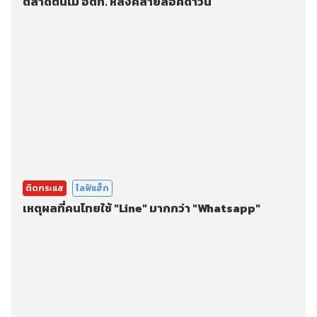
ตลาดต้นไม้ อตก. หลังคลายล็อคดาวน์
ติดกระแส
ไลฟ์แฮ็ก
เหตุผลที่คนไทยใช้ "Line" มากกว่า "Whatsapp"