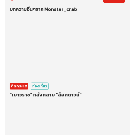
บทความอื่นๆจาก Monster_crab
ติดกระแส
ท่องเที่ยว
"เยาวราช" หลังคลาย "ล็อกดาวน์"