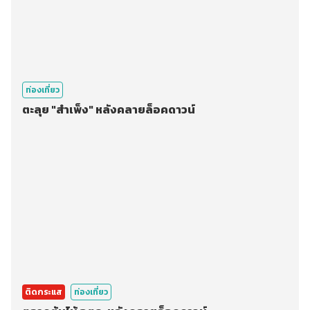
ท่องเที่ยว
ตะลุย "สำเพ็ง" หลังคลายล็อคดาวน์
ติดกระแส
ท่องเที่ยว