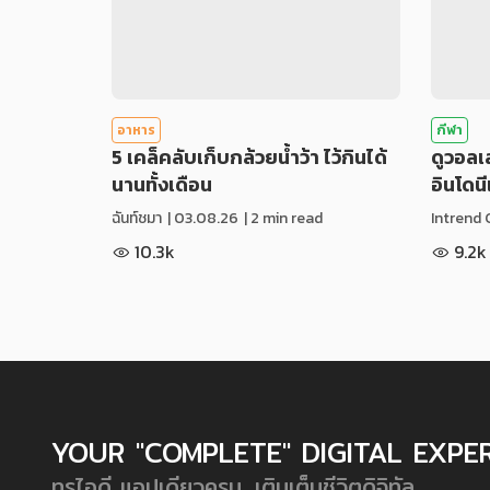
อาหาร
กีฬา
5 เคล็คลับเก็บกล้วยน้ำว้า ไว้กินได้
ดูวอล
นานทั้งเดือน
อินโดน
ฉันท์ชมา
|
03.08.26
| 2 min read
Intrend 
10.3k
9.2k
YOUR "COMPLETE" DIGITAL EXPE
ทรูไอดี แอปเดียวครบ...เติมเต็มชีวิตดิจิทัล