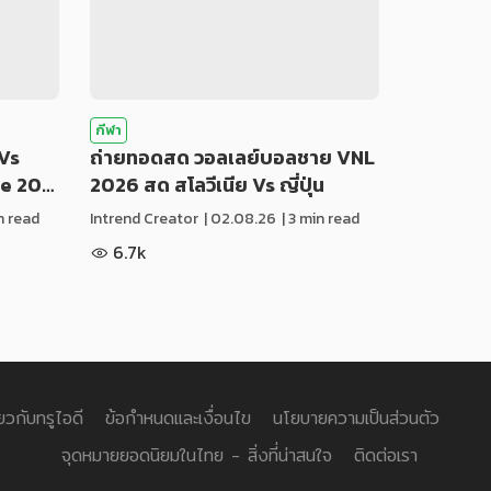
กีฬา
Vs
ถ่ายทอดสด วอลเลย์บอลชาย VNL
ue 20…
2026 สด สโลวีเนีย Vs ญี่ปุ่น
in read
Intrend Creator
|
02.08.26
| 3 min read
6.7k
่ยวกับทรูไอดี
ข้อกำหนดและเงื่อนไข
นโยบายความเป็นส่วนตัว
จุดหมายยอดนิยมในไทย - สิ่งที่น่าสนใจ
ติดต่อเรา