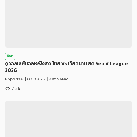
กีฬา
ดูวอลเลย์บอลหญิงสด ไทย Vs เวียดนาม สด Sea V League
2026
BSports8
|
02.08.26
| 3 min read
7.2k