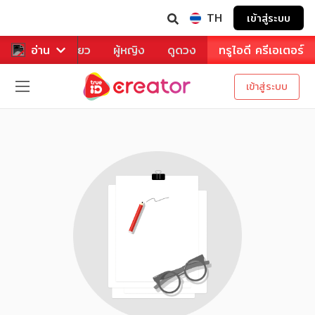
TH
เข้าสู่ระบบ
าหาร
อ่าน
ท่องเที่ยว
ผู้หญิง
ดูดวง
ทรูไอดี ครีเอเตอร์
เข้าสู่ระบบ