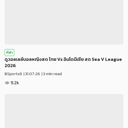
กีฬา
ดูวอลเลย์บอลหญิงสด ไทย Vs อินโดนีเซีย สด Sea V League
2026
BSports8
|
31.07.26
| 3 min read
9.2k