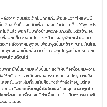
หลังจากเติมเสร็จเด็กปั้มก็คุยกับเพื่อนผมว่า "โหแฟนพี่
นเสียงเด็กปั้ม ผมกับเพื่อนมองหน้ากัน แต่ก็ไมไ่ด้พูดอะไร
ะรู้สึกไม่ดีแล้ว พอกลับมาถึงบ้านพวกผมก็เตรียมตัวเข้านอน
และเพื่อนผมก็มองออกไปทางหน้าต่างอยู่พักใหญ่ ผมเลย
ถอะ" หลังจากผมพูดจบ เพื่อนพูดขึ้นมาช้า ๆ "นายเห็นไหม
ื่อนพูดจบผมเย็นหลังวาบทำตัวไม่ถูกไม่รู้จะทำอะไรต่อ ผม
่อยจนโดนดีจนได้
ทย์ก็ขึ้นมาผมสะดุ้งขึ้นมา สิ่งที่เห็นคือเพื่อนผมหงาย
ังให้หน้าต่างและเสียงเพลงบรรเลงอย่างไม่หยุด ผมจึง
ั้งเลยครับเพราะสิ่งที่ผมเห็นคือนางรำกำลังรำอยู่ แต่คอ
้มออกมา
"อยากเห็นหนูรำไม่ใช่หรอ"
ผมจุกอกจนพูดไม่
ุกทั้งผมและเพื่อน ผมนี่ด่าเพื่อนแบบไม่เป็นภาษาเลยครับ
่องราวแบบนี้