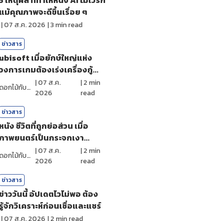
แม้คุณภาพจะดีขึ้นเรื่อย ๆ
|
07 ส.ค. 2026
|
3
min read
ข่าวสาร
ubisoft เมื่อยักษ์ใหญ่แห่ง
วงการเกมต้องเร่งเครื่องกู้
ศรัทธา
|
07 ส.ค.
|
2
min
ดอกไม้กับสายน้ำ
2026
read
ข่าวสาร
หนัง ชีวิตที่ถูกย่อส่วน เมื่อ
ภาพยนตร์เป็นกระจกเงา
สะท้อนตัวตน
|
07 ส.ค.
|
2
min
ดอกไม้กับสายน้ำ
2026
read
ข่าวสาร
ข่าววันนี้ อัปเดตไวไม่พอ ต้อง
รู้จักวิเคราะห์ก่อนเชื่อและแชร์
|
07 ส.ค. 2026
|
2
min read