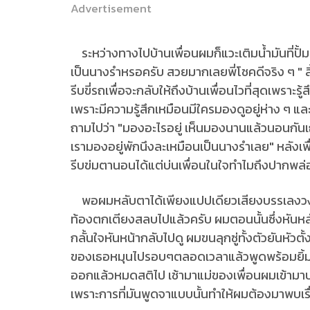
Advertisement
ระหว่างทางไปบ้านเพื่อนผมก็แวะเติมน้ำมันที่ปั้ม 
เป็นนางรำหรอครับ สวยมากเลยพี่โชคดีจริง ๆ " สิ้
รีบขี่รถเพื่อจะกลับให้ถึงบ้านเพื่อนไวที่สุดเพรา
เพราะมีความรู้สึกเหมือนมีใครมองดูอยู่ห่าง ๆ 
ถามไปว่า "มองอะไรอยู่ เห็นมองนานแล้วนอนกันเ
เรามองอยู่พักนึงละเหมือนเป็นนางรำเลย" หลังเพ
รีบข่มตานอนได้แต่บ่นเพื่อนในใจทำไมถึงปากพล
พอผมหลับตาได้เพียงแปปเดียวเสียงบรรเลงวงปี่พา
ท้องตกเตียงสลบไปแล้วครับ ผมตอนนั้นซึ่งหันหล
กลั้นใจหันหน้ากลับไปดู ผมขนลุกซู่ทั้งตัวยันหัวต
ของเธอหมุนไปรอบๆตลอดเวลาแล้วพูดพร้อมยิ
ออกแล้วหมดสติไป เช้ามาแม่ของเพื่อนผมเข้ามาปล
เพราะการที่มันพูดจาแบบนั้นทำให้ผมต้องมาพบเรื