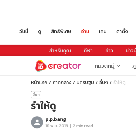
วันนี้
ดู
สิทธิพิเศษ
อ่าน
เกม
ตาตั้ง
สำหรับคุณ
กีฬา
ข่าว
ข่าวบ
หมวดหมู่
ภ
หน้าแรก
ภาคกลาง
นครปฐม
อื่นๆ
รำให้ดู
อื่นๆ
รำให้ดู
p.p.bang
|
18 พ.ย. 2019
2 min read