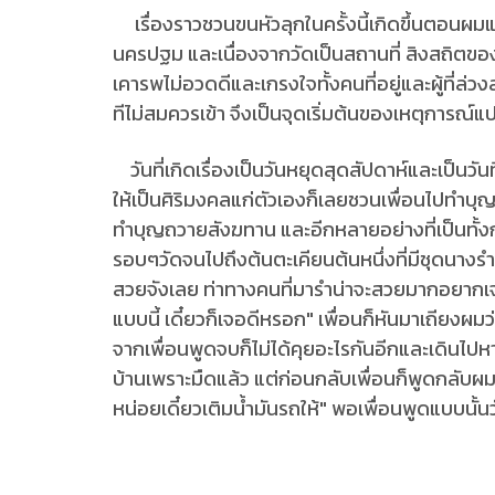
เรื่องราวชวนขนหัวลุกในครั้งนี้เกิดขึ้นตอนผมและ
นครปฐม และเนื่องจากวัดเป็นสถานที่ สิงสถิตขอ
เคารพไม่อวดดีและเกรงใจทั้งคนที่อยู่และผู้ที่ล่
ทีไม่สมควรเข้า จึงเป็นจุดเริ่มต้นของเหตุการณ
วันที่เกิดเรื่องเป็นวันหยุดสุดสัปดาห์และเป็น
ให้เป็นศิริมงคลแก่ตัวเองก็เลยชวนเพื่อนไปทำบุ
ทำบุญถวายสังฆทาน และอีกหลายอย่างที่เป็นทั้งก
รอบๆวัดจนไปถึงต้นตะเคียนต้นหนึ่งที่มีชุดนางรำ
สวยจังเลย ท่าทางคนที่มารำน่าจะสวยมากอยากเจอจ
แบบนี้ เดี๋ยวก็เจอดีหรอก" เพื่อนก็หันมาเถียงผมว่
จากเพื่อนพูดจบก็ไม่ได้คุยอะไรกันอีกและเดินไป
บ้านเพราะมืดแล้ว แต่ก่อนกลับเพื่อนก็พูดกลับผม
หน่อยเดี๋ยวเติมน้ำมันรถให้" พอเพื่อนพูดแบบนั้น