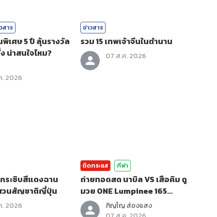
าวสาร
ข่าวสาร
ิเศษ 5 ปี ลุ้นรางวัล
รวม 15 เทพเจ้าจีนในตำนาน
ั้ง น่าสนใจไหม?
07 ส.ค. 2026
ค. 2026
ติดกระแส
กีฬา
งกระซิบสีแดงฉาน
ถ่ายทอดสด นาบิล VS เสือคิม ดู
วนสัญชาติญี่ปุ่น
มวย ONE Lumpinee 165
(7ส.ค.69)
ค. 2026
ภิญโญ ส่องแสง
07 ส.ค. 2026