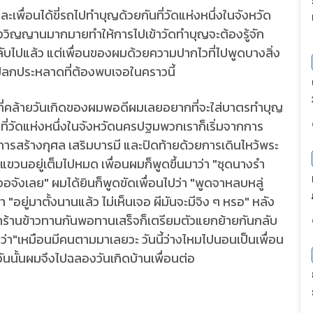
เพื่อนได้ขี่รถไปทำบุญด้วยกันที่วัดแห่งหนึ่งในจังหวัด
งวิญญานมากมายทำให้การไปเข้าวัดทำบุญจะต้องรู้จัก
วงลับไปแล้ว แต่เพื่อนของผมด้วยความปากไวที่ไปพูดบางสิ่ง
์แปลกประหลาดที่ต้องพบเจอในคราวนี้
วันที่คล้ายวันเกิดของผมพอดีผมเลยอยากที่จะใส่บาตรทำบุญ
ญที่วัดแห่งหนึ่งในจังหวัดนครปฐมพวกเราก็เริ่มจากการ
ารสร้างกุศล เสริมบารมี และปิดท้ายด้วยการเดินไหว้พระ
แขวนอยู่เต็มไปหมด เพื่อนผมก็พูดขึ้นมาว่า "ชุดนางรำ
ังเลย" ผมได้ยินก็พูดขัดเพื่อนไปว่า "พูดจาหลบหลู่
า "อยู่มาตั้งนานแล้ว ไม่เห็นเจอ ผีมันจะมีจิง ๆ หรอ" หลัง
หาร้านข้าวทานกันพอทานเสร็จก็เตรียมตัวแยกย้ายกันกลับ
ว่า"เหมือนมีคนตามมาเลยวะ วันนี้ว่างไหมไปนอนเป็นเพื่อน
วันนั้นผมจึงไปฉลองวันเกิดบ้านเพื่อนต่อ