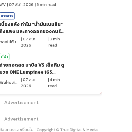
ไหม?
WV
|
07 ส.ค. 2026
|
5
min read
ข่าวสาร
เบื้องหลัง ทำไม "น้ำมันเบนซิน"
ถึงแพง และทางออกของคนรัก
รถ?
|
07 ส.ค.
|
3
min
ดอกไม้กับสายน้ำ
2026
read
กีฬา
ถ่ายทอดสด นาบิล VS เสือคิม ดู
มวย ONE Lumpinee 165
(7ส.ค.69)
|
07 ส.ค.
|
4
min
ภิญโญ ส่องแสง
2026
read
Advertisement
Advertisement
ข้อตกลงและเงื่อนไข
|
Copyright © True Digital & Media