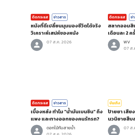
ติดกระแส
ข่าวสาร
ติดกระแส
ข่
หนังที่ดีเปลี่ยนมุมมองชีวิตได้จริง
สลากออมสินพ
วิเคราะห์เสน่ห์ของหนัง
เดือนละ 2 คร
07 ส.ค. 2026
WV
07 ส.
ติดกระแส
ข่าวสาร
บันเทิง
เบื้องหลัง ทำไม "น้ำมันเบนซิน" ถึง
ป้ายยา เสีย
แพง และทางออกของคนรักรถ?
นวนิยายสืบส
ดอกไม้กับสายน้ำ
07 ส.
07 ส.ค. 2026