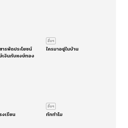
อื่นๆ
 สารพัดประโยชน์
ใครมาอยู่ในบ้าน
ษ์เงินกับหงษ์ทอง
อื่นๆ
รงเรียน
ทักทำไม