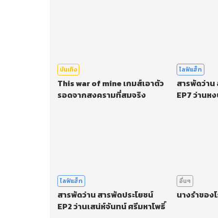
บันเทิง
ไลฟ์แฮ็ก
This war of mine เกมส์เอาตัว
สารพัดว่าน
รอดจากสงครามที่สมจริง
EP7 ว่านหง
ไลฟ์แฮ็ก
อื่นๆ
สารพัดว่าน สารพัดประโยชน์
นางรำของโ
EP2 ว่านเสน่ห์จันทน์ ศรีมหาโพธิ์