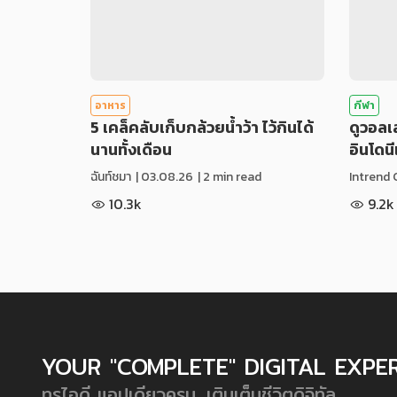
อาหาร
กีฬา
5 เคล็คลับเก็บกล้วยน้ำว้า ไว้กินได้
ดูวอล
นานทั้งเดือน
อินโดน
ฉันท์ชมา
|
03.08.26
| 2 min read
Intrend 
10.3k
9.2k
YOUR "COMPLETE" DIGITAL EXPE
ทรูไอดี แอปเดียวครบ...เติมเต็มชีวิตดิจิทัล