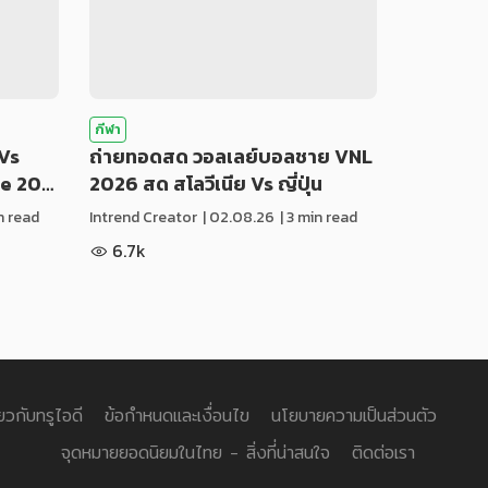
กีฬา
Vs
ถ่ายทอดสด วอลเลย์บอลชาย VNL
ue 20…
2026 สด สโลวีเนีย Vs ญี่ปุ่น
in read
Intrend Creator
|
02.08.26
| 3 min read
6.7k
่ยวกับทรูไอดี
ข้อกำหนดและเงื่อนไข
นโยบายความเป็นส่วนตัว
จุดหมายยอดนิยมในไทย - สิ่งที่น่าสนใจ
ติดต่อเรา