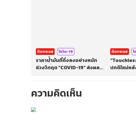
บ้าน
ติดกระแส
โควิด-19
ติดกระแส
โ
ราคาน้ำมันที่ดิ่งลงอย่างหนัก
"Touchles
ช่วงวิกฤต "COVID-19" ส่งผล
ปกติใหม่หล
ต่อเศรษฐกิจสิงคโปร์อย่างไร ?
ความคิดเห็น
กรุณาเข้าสู่ร