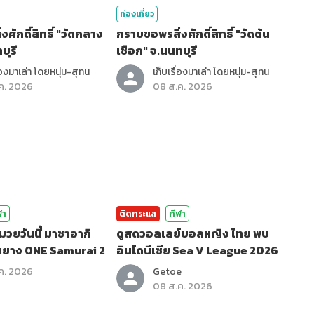
ท่องเที่ยว
ศักดิ์สิทธิ์ "วัดกลาง
กราบขอพรสิ่งศักดิ์สิทธิ์ "วัดต้น
บุรี
เชือก" จ.นนทบุรี
ื่องมาเล่า โดยหนุ่ม-สุทน
เก็บเรื่องมาเล่า โดยหนุ่ม-สุทน
ค. 2026
08 ส.ค. 2026
ฬา
ติดกระแส
กีฬา
วยวันนี้ มาซาอากิ
ดูสดวอลเลย์บอลหญิง ไทย พบ
งหยาง ONE Samurai 2
อินโดนีเซีย Sea V League 2026
ค. 2026
Getoe
08 ส.ค. 2026