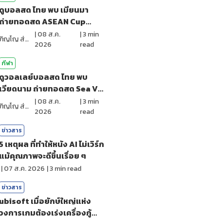
ดูบอลสด ไทย พบ เมียนมา
ถ่ายทอดสด ASEAN Cup
2026 (8 ส.ค. 69)
|
08 ส.ค.
|
3
min
ภิญโญ ส่องแสง
2026
read
กีฬา
ดูวอลเลย์บอลสด ไทย พบ
เวียดนาม ถ่ายทอดสด Sea V
League 2026
|
08 ส.ค.
|
3
min
ภิญโญ ส่องแสง
2026
read
ข่าวสาร
5 เหตุผล ที่ทำให้หนัง AI ไม่เวิร์ก
แม้คุณภาพจะดีขึ้นเรื่อย ๆ
|
07 ส.ค. 2026
|
3
min read
ข่าวสาร
ubisoft เมื่อยักษ์ใหญ่แห่ง
วงการเกมต้องเร่งเครื่องกู้