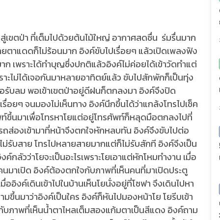
ตป่า ที่เต็มไปด้วยต้นไม้ใหญ่ อากาศสดชื่น ร่มรื่นมาก
ยตาแดดก็ไม่ร้อนมาก อิงค์ขับไปเรื่อยๆ แล้วเปิดเพลงฟัง
าก เพราะได้ทำบุญซึ่งปกติแล้วอิงค์ไม่ค่อยได้เข้าวัดทำแต่
ราะไม่ได้เจอกันมาหลายอาทิตย์แล้ว ขับไปสักพักก็เป็นทุ่ง
ื่อรับลม พอเข้าเขตป่าอยู่ดีฝนก็ตกลงมา อิงค์จึงปิด
เรื่อยๆ จนมองไม่เห็นทาง อิงค์นึกขึ้นได้ว่าแกล้งโทรไปเช็ค
ท์ขึ้นมาเพื่อโทรหาโยแต่อยู่โทรศัพท์ก็หลุดมือตกลงไปที่
ถส่องเข้ามาที่หน้าจึงตกใจหักหลบทัน อิงค์จึงขับไปต่อ
ไม่รับสาย โทรไปหลายสายมากแต่ก็ไม่รับสักที อิงค์จึงเป็น
ค์กลัวว่าโยจะเป็นอะไรเพราะโยเอาแต่หักโหมทำงาน เมื่อ
มีคนมาเปิด อิงค์ต้องตกใจกับภาพที่เห็นคนที่มาเปิดประตู
่ออิงค์เดินเข้าไปในบ้านเห็นโยนั่งอยู่ที่โซฟา จึงเดินไปหา
มขึ้นมาว่าอิงค์เป็นใคร อิงค์ก็หันไปมองหน้าโย โยรีบเข้า
ากกับภาพที่เห็นน้ำตาไหลเต็มสองแก้มตาเป็นสีแดง อิงค์ถาม