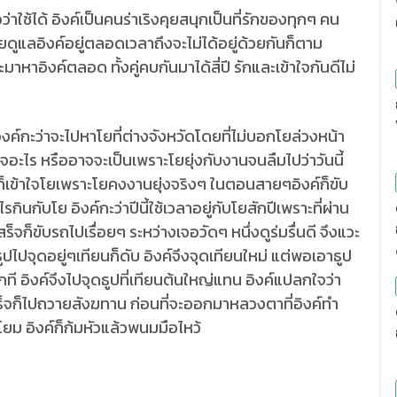
ช้ได้ อิงค์เป็นคนร่าเริงคุยสนุกเป็นที่รักของทุกๆ คน
คอยดูแลอิงค์อยู่ตลอดเวลาถึงจะไม่ได้อยู่ด้วยกันก็ตาม
าหาอิงค์ตลอด ทั้งคู่คบกันมาได้สี่ปี รักและเข้าใจกันดีไม่
งค์กะว่าจะไปหาโยที่ต่างจังหวัดโดยที่ไม่บอกโยล่วงหน้า
จอะไร หรืออาจจะเป็นเพราะโยยุ่งกับงานจนลืมไปว่าวันนี้
ต่ก็เข้าใจโยเพราะโยคงงานยุ่งจริงๆ ในตอนสายๆอิงค์ก็ขับ
ินกับโย อิงค์กะว่าปีนี้ใช้เวลาอยู่กับโยสักปีเพราะที่ผ่าน
ร็จก็ขับรถไปเรื่อยๆ ระหว่างเจอวัดๆ หนึ่งดูร่มรื่นดี จึงแวะ
ปไปจุดอยู่ๆเทียนก็ดับ อิงค์จึงจุดเทียนใหม่ แต่พอเอาธูป
ักที อิงค์จึงไปจุดธูปที่เทียนต้นใหญ่แทน อิงค์แปลกใจว่า
ะเสร็จก็ไปถวายสังฆทาน ก่อนที่จะออกมาหลวงตาที่อิงค์ทำ
ม อิงค์ก็ก้มหัวแล้วพนมมือไหว้