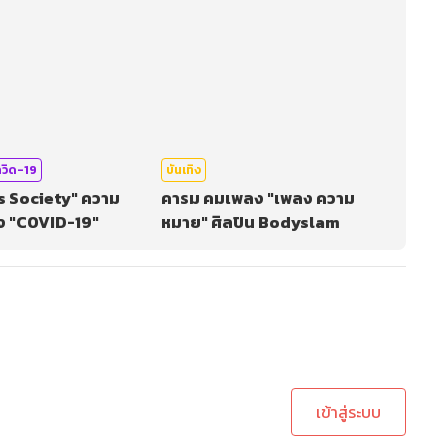
ควิด-19
บันเทิง
s Society" ความ
คารม คมเพลง "เพลง ความ
ัง "COVID-19"
หมาย" ศิลปิน Bodyslam
ะบบเพื่อทำการคอมเม้นต์
เข้าสู่ระบบ