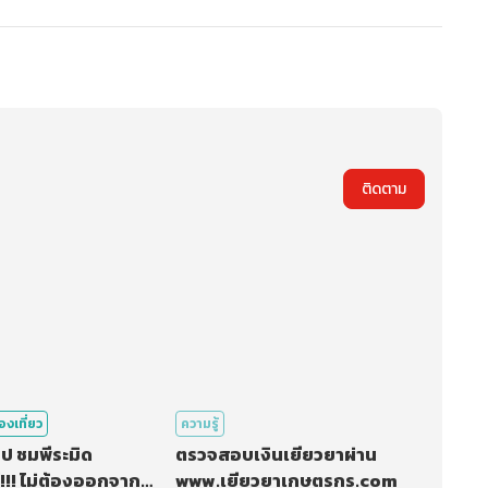
ติดตาม
่องเที่ยว
ความรู้
ียิป ชมพีระมิด
ตรวจสอบเงินเยียวยาผ่าน
!!! ไม่ต้องออกจาก
www.เยียวยาเกษตรกร.com