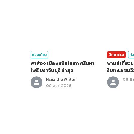
ท่องเที่ยว
ติดกระแส
ท่อ
พาส่อง เมืองศรีมโหสถ ศรีมหา
พาแม่เที่ยวชลบุรี ไหว้พระ
โพธิ ปราจีนบุรี ล่าสุด
ริมทะเล ชมวิ
Nuiiz ​the​ Writer​
08 ส.
08 ส.ค. 2026