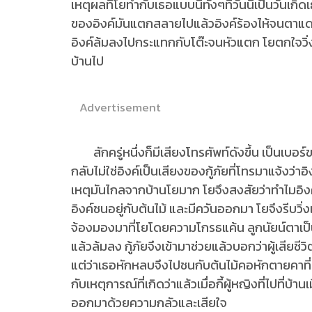
เหตุผลที่โยทำกับเธอแบบนี้ทั้งๆที่วันนี้เป็นวันเ
ของอิงค์มันแตกสลายไปแล้วอิงค์ร้องไห้จนตาแ
อิงค์ล้มลงไปกระแทกกับโต๊ะจนหัวแตก โยตกใจวิ่งเข
บ้านไป
Advertisement
สักครู่หนึ่งก็มีเสียงโทรศัพท์ดังขึ้น เป็นเบอร์ข
กลับไม่ใช่อิงค์เป็นเสียงของกู้ภัยที่โทรมาแจ้งว่าอิ
เหตุมันไกลจากบ้านโยมาก โยจึงสงสัยว่าทำไมอิงค์ถ
อิงค์ชนอยู่กับต้นไม้ และมีควันออกมา โยจึงรีบวิ่
จ้องมองมาที่โยโดยความโกรธแค้น ลูกนัยน์ตาเ
แล้วล้มลง กู้ภัยจึงเข้ามาช่วยแล้วบอกว่าผู้เสี
แต่ว่าเธอหักหลบจึงไปชนกับต้นไม้คอหักตายคาที่ กู
กับเหตุการณ์ที่เกิดว่าแล้วเมื่อกี้ผู้หญิงที่ไปที่บ้า
ออกมาด้วยความกลัวและเสียใจ