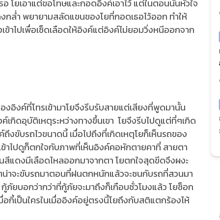
กิดเธอ โยเอาแต่ขอโทษและกอดอิงค์เอาไว้ แต่ในตอนนั้นหัวใจ
ดงกล่ำ พยายามสลัดแขนของโยที่กอดเธอไว้ออก ทำให้
้าไปเพื่อเช็ดเลือดให้อิงค์แต่อิงค์ไม่ยอมวิ่งหนีออกจาก
องอิงค์ที่โทรเข้ามาโยจึงรีบรับสายแต่เสียงที่พูดมานั้น
งค์เกิดอุบัติเหตุระหว่างทางขึ้นเขา โยจึงรีบไปดูแต่ที่ๆเกิด
ึงขับรถไวขนาดนี้ เมื่อไปถึงที่เกิดเหตุโยก็เห็นรถของ
งเข้าไปดูก็ตกใจกับภาพที่เห็นอิงค์คอหักตายคาที่ สายตา
ป็นสีแดงมีเลือดไหลออกมาจากตา โยตกใจสุดขีดจึงผงะ
ยชีวิตน่าจะขับรถมาตอนที่ฝนตกหนักแล้วจะชนกับรถที่สวนมา
้ภัยบอกว่ากว่าที่กู้ภัยจะมาถึงก็เกือบชั่วโมงแล้ว โยช็อก
นเมื่อกี้เป็นใครในเมื่ออิงค์อยู่ตรงนี้โยถึงกับสติแตกร้องไห้