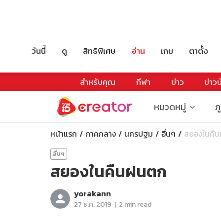
วันนี้
ดู
สิทธิพิเศษ
อ่าน
เกม
ตาตั้ง
สำหรับคุณ
กีฬา
ข่าว
ข่าวบ
หมวดหมู่
ภ
หน้าแรก
ภาคกลาง
นครปฐม
อื่นๆ
สยองในคื
อื่นๆ
สยองในคืนฝนตก
yorakann
|
27 ธ.ค. 2019
2 min read