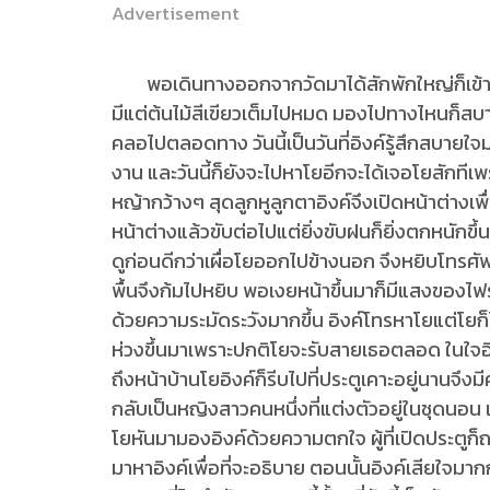
Advertisement
พอเดินทางออกจากวัดมาได้สักพักใหญ่ก็เข้าสู่เข
มีแต่ต้นไม้สีเขียวเต็มไปหมด มองไปทางไหนก็สบา
คลอไปตลอดทาง วันนี้เป็นวันที่อิงค์รู้สึกสบายใจม
งาน และวันนี้ก็ยังจะไปหาโยอีกจะได้เจอโยสักทีเพ
หญ้ากว้างๆ สุดลูกหูลูกตาอิงค์จึงเปิดหน้าต่างเพ
หน้าต่างแล้วขับต่อไปแต่ยิ่งขับฝนก็ยิ่งตกหนักขึ้น
ดูก่อนดีกว่าเผื่อโยออกไปข้างนอก จึงหยิบโทรศัพ
พื้นจึงก้มไปหยิบ พอเงยหน้าขึ้นมาก็มีแสงของไฟร
ด้วยความระมัดระวังมากขึ้น อิงค์โทรหาโยแต่โยก็
ห่วงขึ้นมาเพราะปกติโยจะรับสายเธอตลอด ในใจอิง
ถึงหน้าบ้านโยอิงค์ก็รีบไปที่ประตูเคาะอยู่นานจึง
กลับเป็นหญิงสาวคนหนึ่งที่แต่งตัวอยู่ในชุดนอน เมื
โยหันมามองอิงค์ด้วยความตกใจ ผู้ที่เปิดประตูก็ถา
มาหาอิงค์เพื่อที่จะอธิบาย ตอนนั้นอิงค์เสียใจม