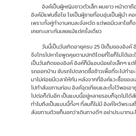
อิงค์เป็นผู้หญิงขาวตัวเล็ก ผมยาว หน้าตาถือว่าใ
อิงค์มีแฟนชื่อโย โยเป็นผู้ชายที่อบอุ่นเป็นผู้นำ 
เพราะทั้งคู่ทำงานคนละจังหวัด แต่พอมีเวลาโยก็จะม
เคยทะเลาะกันเลยแม้แต่ครั้งเดียว
วันนี้เป็นวันเกิดอายุครบ 25 ปีเต็มของอิงค์ อิ
จึงโทรไปหาโยพูดคุยตามปกติโดยที่โยก็ไม่ได้เอะใ
เป็นวันเกิดของอิงค์ อิงค์ก็มีแอบน้อยใจเล็กๆ แ
รถออกบ้าน ขับรถไปตลาดซื้อข้าวเพื่อที่จะไปทำอะไรก
มาไม่ค่อยมีเวลาให้กัน หลังจากที่อิงค์แวะซื้อของเส
ไปทำสังฆทานก่อน อิงค์จุดเทียนและตั้งไว้พอเอาธู
ไปต่อก็ดับอีก เป็นแบบนี้อยู่หลายรอบก็จุดไม่ได้ส
ทำไมถึงเป็นแบบนี้ทั้งๆ ที่ลมก็ไม่มี อิงค์ไหว้พร
สังฆทานด้วยก็บอกว่าเดินทางดีๆ อย่าประมาทนะโย