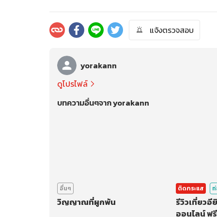
แจ้งตรวจสอบ
yorakann
ดูโปรไฟล์
บทความอื่นๆจาก yorakann
อื่นๆ
ติดกระแส
ท
วิญญาณที่ผูกพัน
รีวิวเที่ยวอ
ออนไลน์ ฟรี