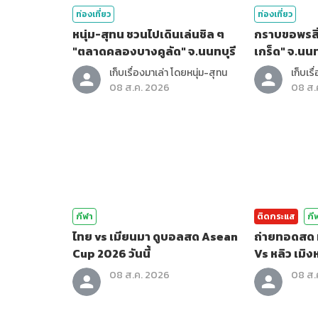
ท่องเที่ยว
ท่องเที่ยว
หนุ่ม-สุทน ชวนไปเดินเล่นชิล ๆ
กราบขอพรสิ่ง
"ตลาดคลองบางคูลัด" จ.นนทบุรี
เกร็ด" จ.นนท
เก็บเรื่องมาเล่า โดยหนุ่ม-สุทน
เก็บเร
08 ส.ค. 2026
08 ส.
กีฬา
ติดกระแส
กี
ไทย vs เมียนมา ดูบอลสด Asean
ถ่ายทอดสด ม
Cup 2026 วันนี้
Vs หลิว เมิ
08 ส.ค. 2026
08 ส.