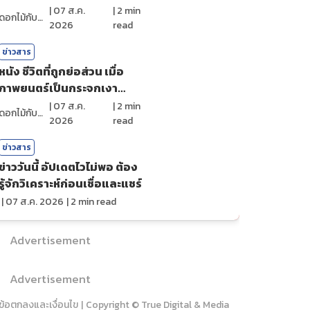
ศรัทธา
|
07 ส.ค.
|
2
min
ดอกไม้กับสายน้ำ
2026
read
ข่าวสาร
หนัง ชีวิตที่ถูกย่อส่วน เมื่อ
ภาพยนตร์เป็นกระจกเงา
สะท้อนตัวตน
|
07 ส.ค.
|
2
min
ดอกไม้กับสายน้ำ
2026
read
ข่าวสาร
ข่าววันนี้ อัปเดตไวไม่พอ ต้อง
รู้จักวิเคราะห์ก่อนเชื่อและแชร์
|
07 ส.ค. 2026
|
2
min read
Advertisement
Advertisement
ข้อตกลงและเงื่อนไข
|
Copyright © True Digital & Media