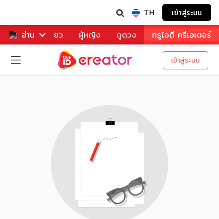
TH
เข้าสู่ระบบ
าหาร
อ่าน
ท่องเที่ยว
ผู้หญิง
ดูดวง
ทรูไอดี ครีเอเตอร์
เข้าสู่ระบบ